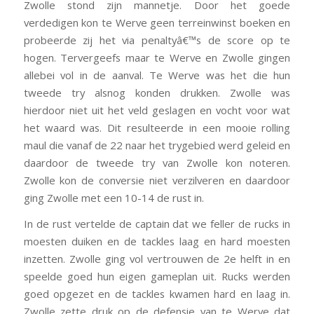
Zwolle stond zijn mannetje. Door het goede
verdedigen kon te Werve geen terreinwinst boeken en
probeerde zij het via penaltyâ€™s de score op te
hogen. Tervergeefs maar te Werve en Zwolle gingen
allebei vol in de aanval. Te Werve was het die hun
tweede try alsnog konden drukken. Zwolle was
hierdoor niet uit het veld geslagen en vocht voor wat
het waard was. Dit resulteerde in een mooie rolling
maul die vanaf de 22 naar het trygebied werd geleid en
daardoor de tweede try van Zwolle kon noteren.
Zwolle kon de conversie niet verzilveren en daardoor
ging Zwolle met een 10-14 de rust in.
In de rust vertelde de captain dat we feller de rucks in
moesten duiken en de tackles laag en hard moesten
inzetten. Zwolle ging vol vertrouwen de 2e helft in en
speelde goed hun eigen gameplan uit. Rucks werden
goed opgezet en de tackles kwamen hard en laag in.
Zwolle zette druk op de defensie van te Werve dat