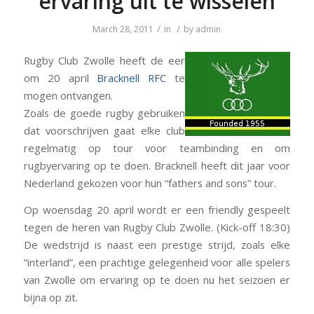
ervaring uit te wisselen
/
/
March 28, 2011
in
by
admin
Rugby Club Zwolle heeft de eer
om 20 april
Bracknell RFC
te
mogen ontvangen.
Zoals de goede rugby gebruiken
dat voorschrijven gaat elke club
regelmatig op tour voor teambinding en om
rugbyervaring op te doen. Bracknell heeft dit jaar voor
Nederland gekozen voor hun “fathers and sons” tour.
Op woensdag 20 april wordt er een friendly gespeelt
tegen de heren van Rugby Club Zwolle. (Kick-off 18:30)
De wedstrijd is naast een prestige strijd, zoals elke
“interland”, een prachtige gelegenheid voor alle spelers
van Zwolle om ervaring op te doen nu het seizoen er
bijna op zit.