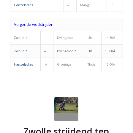
Hanzeladies
0
–
MARgr.
55
Volgende wedstrijden:
Zwolle 1
–
Dwingeloo
Uit
14:30Â
Zwolle 2
–
Dwingeloo 2
Uit
13:00Â
Hanzeladies
-Â
Groningen
Thuis
13:00Â
Zwolle strijdend ten