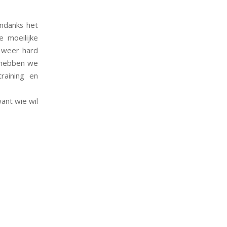
Ondanks het
e moeilijke
 weer hard
g hebben we
raining en
ant wie wil