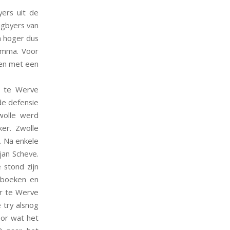
yers uit de
ugbyers van
n hoger dus
amma. Voor
ten met een
n te Werve
de defensie
wolle werd
er. Zwolle
. Na enkele
jan Scheve.
stond zijn
 boeken en
ar te Werve
 try alsnog
oor wat het