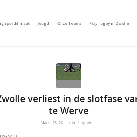
lig sportklimaat
Jeugd
Onze Teams
Play rugby in Zwolle
wolle verliest in de slotfase v
te Werve
/
/
March 28, 2011
in
by
admin
7/3/2011