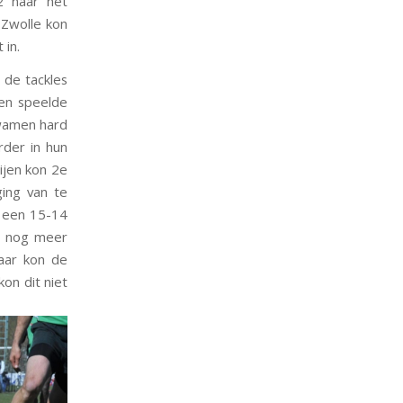
2 naar het
 Zwolle kon
 in.
 de tackles
 en speelde
kwamen hard
rder in hun
ijen kon 2e
ing van te
p een 15-14
ar nog meer
aar kon de
on dit niet