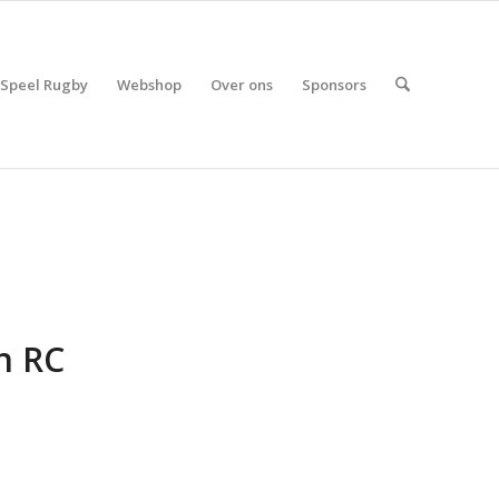
Speel Rugby
Webshop
Over ons
Sponsors
an RC