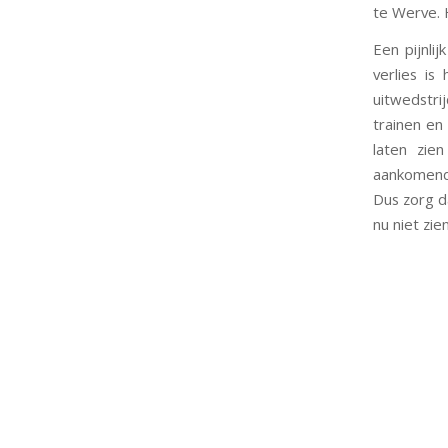
te Werve. 
Een pijnli
verlies is
uitwedstr
trainen en
laten zie
aankomend
Dus zorg d
nu niet zi