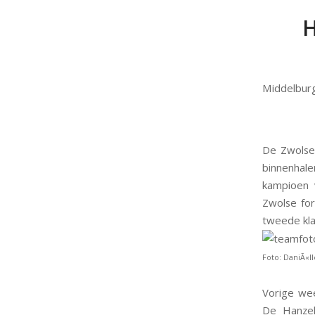
H
Middelbur
De Zwolse 
binnenhale
kampioen 
Zwolse fo
tweede kla
Foto: DaniÃ«l
Vorige we
De Hanzel