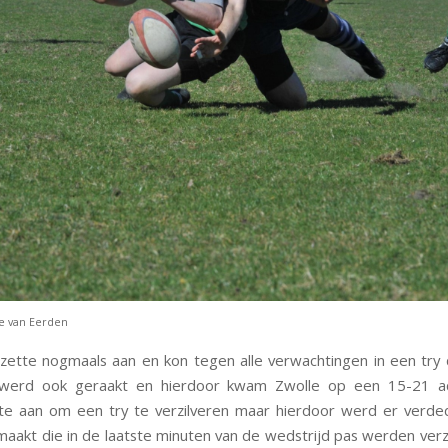
le van Eerden
ette nogmaals aan en kon tegen alle verwachtingen in een try
 werd ook geraakt en hierdoor kwam Zwolle op een 15-21 ac
te aan om een try te verzilveren maar hierdoor werd er verd
maakt die in de laatste minuten van de wedstrijd pas werden verz