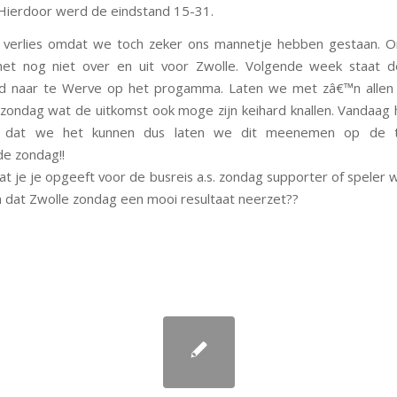
Hierdoor werd de eindstand 15-31.
jk verlies omdat we toch zeker ons mannetje hebben gestaan. 
 het nog niet over en uit voor Zwolle. Volgende week staat d
ijd naar te Werve op het progamma. Laten we met zâ€™n allen
 zondag wat de uitkomst ook moge zijn keihard knallen. Vandaa
n dat we het kunnen dus laten we dit meenemen op de t
e zondag!!
at je je opgeeft voor de busreis a.s. zondag supporter of speler w
en dat Zwolle zondag een mooi resultaat neerzet??