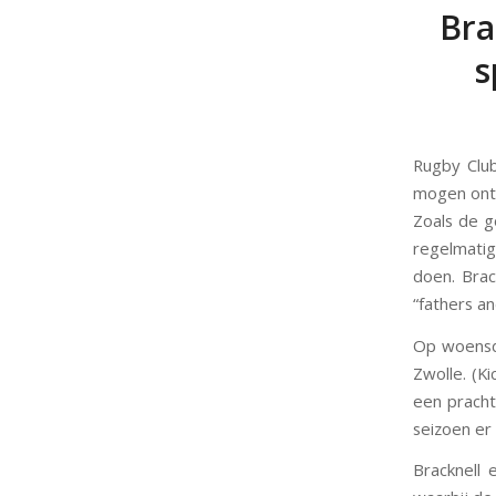
Bra
s
Rugby Clu
mogen ont
Zoals de g
regelmatig
doen. Brac
“fathers an
Op woensda
Zwolle. (Ki
een pracht
seizoen er 
Bracknell