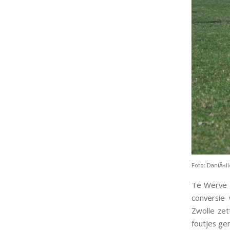
Foto: DaniÃ«l
Te Werve z
conversie
Zwolle zet
foutjes ge