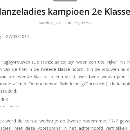
anzeladies kampioen 2e Klasse
/
/
March 27, 2011
in
by
admin
g – 27/03/2011
rugbyvrouwen (De Hanzeladies) zijn weer een titel rijker. Na he
n van de titel in de tweede klasse noord, zijn de vrouwen nu oo
van de tweede klasse. In een strijd over twee wedstrijden 
rmatie af met Oemoemenoe (Middelburg/Dordrecht), de kampi
sse zuid.
le van Eerden
ek werd de eerste wedstrijd op Zwolse bodem met 17-7 gew
adies. Met deze voorsprong in het achterhoofd vertrokken