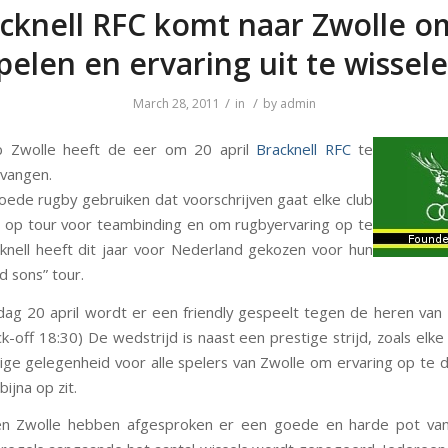
cknell RFC komt naar Zwolle o
pelen en ervaring uit te wissel
/
/
March 28, 2011
in
by
admin
b Zwolle heeft de eer om 20 april
Bracknell RFC
te
vangen.
oede rugby gebruiken dat voorschrijven gaat elke club
 op tour voor teambinding en om rugbyervaring op te
knell heeft dit jaar voor Nederland gekozen voor hun
d sons” tour.
g 20 april wordt er een friendly gespeelt tegen de heren van
ck-off 18:30) De wedstrijd is naast een prestige strijd, zoals elke 
ige gelegenheid voor alle spelers van Zwolle om ervaring op te 
bijna op zit.
 en Zwolle hebben afgesproken er een goede en harde pot va