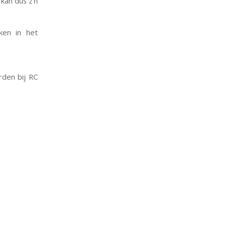
kan dus z’n
ken in het
rden bij RC