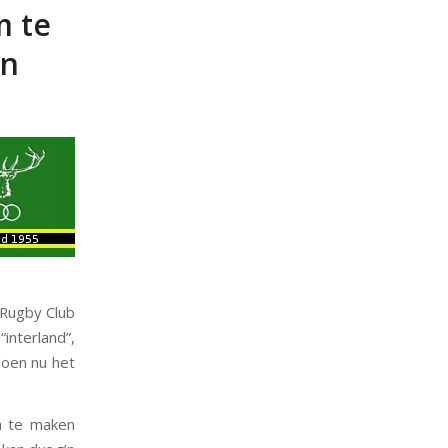
m te
en
 Rugby Club
“interland”,
doen nu het
n te maken