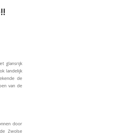
!!
t glansrijk
k landelijk
rekende de
oen van de
onnen door
 de Zwolse