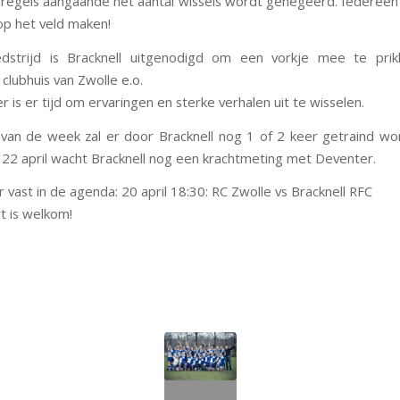
 regels aangaande het aantal wissels wordt genegeerd. Iedereen 
op het veld maken!
strijd is Bracknell uitgenodigd om een vorkje mee te prik
 clubhuis van Zwolle e.o.
r is er tijd om ervaringen en sterke verhalen uit te wisselen.
 van de week zal er door Bracknell nog 1 of 2 keer getraind wo
 22 april wacht Bracknell nog een krachtmeting met Deventer.
r vast in de agenda: 20 april 18:30: RC Zwolle vs Bracknell RFC
t is welkom!