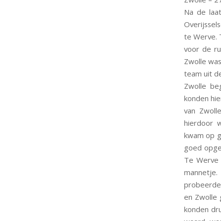
Na de laat
Overijssel
te Werve. 
voor de r
Zwolle was
team uit de
Zwolle be
konden hie
van Zwoll
hierdoor 
kwam op ga
goed opgez
Te Werve 
mannetje.
probeerde 
en Zwolle 
konden dru