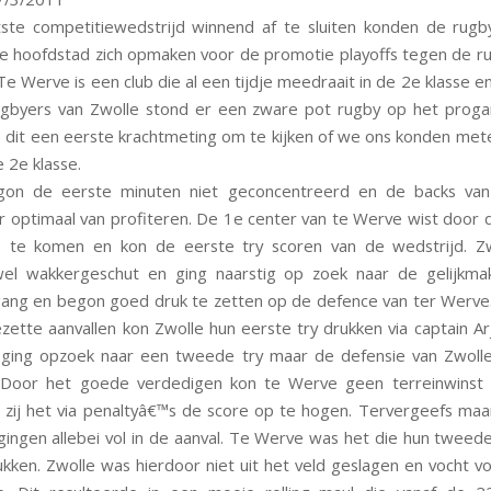
ste competitiewedstrijd winnend af te sluiten konden de rugb
se hoofdstad zich opmaken voor de promotie playoffs tegen de r
Te Werve is een club die al een tijdje meedraait in de 2e klasse e
ugbyers van Zwolle stond er een zware pot rugby op het prog
 dit een eerste krachtmeting om te kijken of we ons konden me
 2e klasse.
gon de eerste minuten niet geconcentreerd en de backs va
r optimaal van profiteren. De 1e center van te Werve wist door 
e te komen en kon de eerste try scoren van de wedstrijd. Z
wel wakkergeschut en ging naarstig op zoek naar de gelijkmak
ng en begon goed druk te zetten op de defence van ter Werve
ette aanvallen kon Zwolle hun eerste try drukken via captain Ar
ging opzoek naar een tweede try maar de defensie van Zwolle 
 Door het goede verdedigen kon te Werve geen terreinwinst
zij het via penaltyâ€™s de score op te hogen. Tervergeefs ma
gingen allebei vol in de aanval. Te Werve was het die hun tweede
kken. Zwolle was hierdoor niet uit het veld geslagen en vocht v