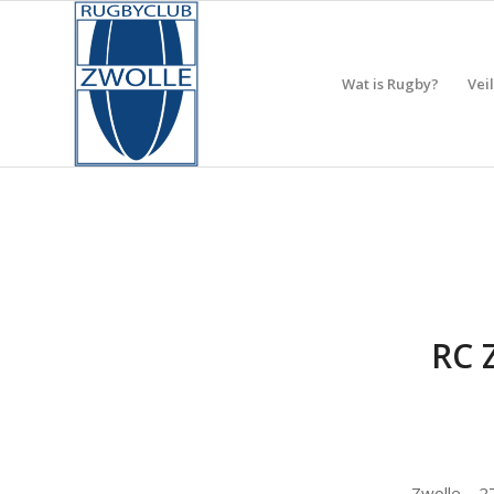
Wat is Rugby?
Vei
RC Z
Zwolle – 2