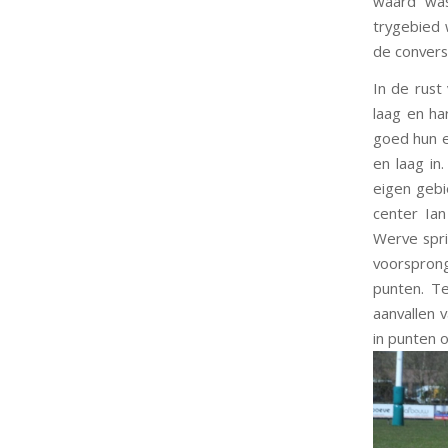
waard was
trygebied 
de convers
In de rust
laag en ha
goed hun e
en laag in
eigen gebi
center Ia
Werve spri
voorsprong
punten. T
aanvallen 
in punten 