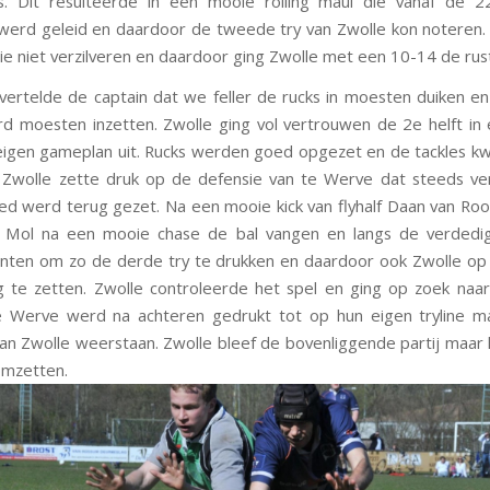
. Dit resulteerde in een mooie rolling maul die vanaf de 2
werd geleid en daardoor de tweede try van Zwolle kon noteren.
ie niet verzilveren en daardoor ging Zwolle met een 10-14 de rust
 vertelde de captain dat we feller de rucks in moesten duiken en
rd moesten inzetten. Zwolle ging vol vertrouwen de 2e helft in
igen gameplan uit. Rucks werden goed opgezet en de tackles 
. Zwolle zette druk op de defensie van te Werve dat steeds ve
ed werd terug gezet. Na een mooie kick van flyhalf Daan van Roo
n Mol na een mooie chase de bal vangen en langs de verdedig
nten om zo de derde try te drukken en daardoor ook Zwolle o
 te zetten. Zwolle controleerde het spel en ging op zoek na
e Werve werd na achteren gedrukt tot op hun eigen tryline m
van Zwolle weerstaan. Zwolle bleef de bovenliggende partij maar k
omzetten.