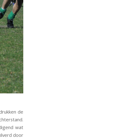
 drukken de
hterstand.
edigend wat
ilverd door