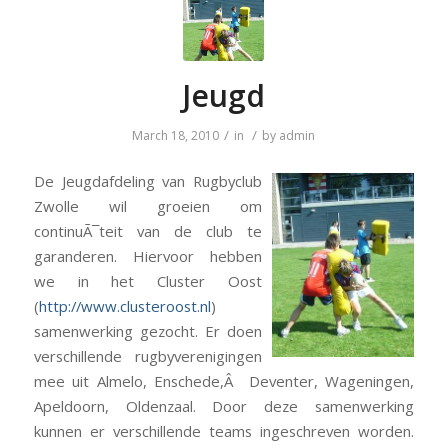
Jeugd
/
/
March 18, 2010
in
by
admin
De Jeugdafdeling van Rugbyclub
Zwolle wil groeien om
continuÃ¯teit van de club te
garanderen. Hiervoor hebben
we in het Cluster Oost
(
http://www.clusteroost.nl
)
samenwerking gezocht. Er doen
verschillende rugbyverenigingen
mee uit Almelo, Enschede,Â Deventer, Wageningen,
Apeldoorn, Oldenzaal. Door deze samenwerking
kunnen er verschillende teams ingeschreven worden.