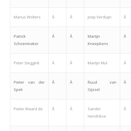
Manus Wolters
Â
Â
Joep Verduijn
Â
Patrick
Â
Â
Martijn
Â
Schoenmaker
Kneepkens
Peter Steggink
Â
Â
Martijn Mul
Â
Pieter van der
Â
Â
Ruud van
Â
Spek
Gijssel
Pieter Waard de
Â
Â
Sander
Â
Hendrikse