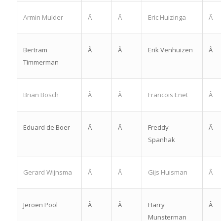
Armin Mulder
Â
Â
Eric Huizinga
Â
Bertram
Â
Â
Erik Venhuizen
Â
Timmerman
Brian Bosch
Â
Â
Francois Enet
Â
Eduard de Boer
Â
Â
Freddy
Â
Spanhak
Gerard Wijnsma
Â
Â
Gijs Huisman
Â
Jeroen Pool
Â
Â
Harry
Â
Munsterman