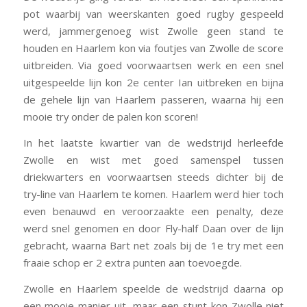
pot waarbij van weerskanten goed rugby gespeeld
werd, jammergenoeg wist Zwolle geen stand te
houden en Haarlem kon via foutjes van Zwolle de score
uitbreiden. Via goed voorwaartsen werk en een snel
uitgespeelde lijn kon 2e center Ian uitbreken en bijna
de gehele lijn van Haarlem passeren, waarna hij een
mooie try onder de palen kon scoren!
In het laatste kwartier van de wedstrijd herleefde
Zwolle en wist met goed samenspel tussen
driekwarters en voorwaartsen steeds dichter bij de
try-line van Haarlem te komen. Haarlem werd hier toch
even benauwd en veroorzaakte een penalty, deze
werd snel genomen en door Fly-half Daan over de lijn
gebracht, waarna Bart net zoals bij de 1e try met een
fraaie schop er 2 extra punten aan toevoegde.
Zwolle en Haarlem speelde de wedstrijd daarna op
een mooie manier uit, maar een stunt kon Zwolle niet