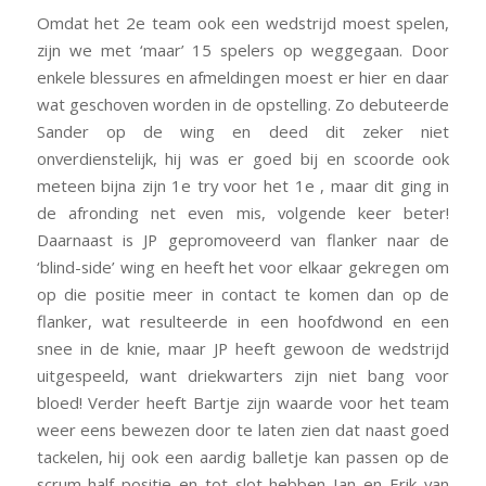
Omdat het 2e team ook een wedstrijd moest spelen,
zijn we met ‘maar’ 15 spelers op weggegaan. Door
enkele blessures en afmeldingen moest er hier en daar
wat geschoven worden in de opstelling. Zo debuteerde
Sander op de wing en deed dit zeker niet
onverdienstelijk, hij was er goed bij en scoorde ook
meteen bijna zijn 1e try voor het 1e , maar dit ging in
de afronding net even mis, volgende keer beter!
Daarnaast is JP gepromoveerd van flanker naar de
‘blind-side’ wing en heeft het voor elkaar gekregen om
op die positie meer in contact te komen dan op de
flanker, wat resulteerde in een hoofdwond en een
snee in de knie, maar JP heeft gewoon de wedstrijd
uitgespeeld, want driekwarters zijn niet bang voor
bloed! Verder heeft Bartje zijn waarde voor het team
weer eens bewezen door te laten zien dat naast goed
tackelen, hij ook een aardig balletje kan passen op de
scrum-half positie en tot slot hebben Ian en Erik van