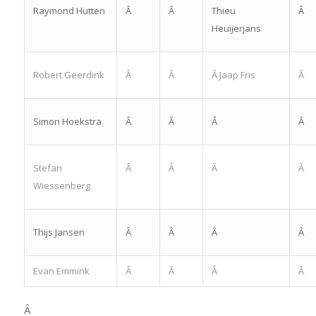
Raymond Hutten
Â
Â
Thieu
Â
Heuijerjans
Robert Geerdink
Â
Â
Â Jaap Fris
Â
Simon Hoekstra
Â
Â
Â
Â
Stefan
Â
Â
Â
Â
Wiessenberg
Â
Thijs Jansen
Â
Â
Â
Evan Emmink
Â
Â
Â
Â
Â