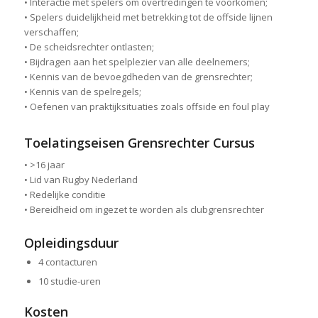
• Interactie met spelers om overtredingen te voorkomen;
• Spelers duidelijkheid met betrekking tot de offside lijnen
verschaffen;
• De scheidsrechter ontlasten;
• Bijdragen aan het spelplezier van alle deelnemers;
• Kennis van de bevoegdheden van de grensrechter;
• Kennis van de spelregels;
• Oefenen van praktijksituaties zoals offside en foul play
Toelatingseisen Grensrechter Cursus
• >16 jaar
• Lid van Rugby Nederland
• Redelijke conditie
• Bereidheid om ingezet te worden als clubgrensrechter
Opleidingsduur
4 contacturen
10 studie-uren
Kosten