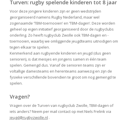
Turven: rugby spelende kinderen tot 8 jaar
Voor deze jongere kinderen zijn er geen wedstrijden
georganiseerd namens Rugby Nederland, maar wel
zogenaamde ‘TBM-toernooien’ en ‘TBM-dagen’. Deze worden
geheel op eigen initiatief georganiseerd door de rugbyclubs
onderling. Zo heeft rugbyclub Zwolle ook TBM-dagen en -
toernooien, waarbij we omliggende jeugdteams uitnodigen om
tegen elkaar te spelen.
Kenmerkend aan rugbyende kinderen en jeugd (dus geen
senioren), is dat meisjes en jongens samen in één team
spelen. Gemengd dus. Vanaf de senioren teams zijn er
voltallige damesteams en herenteams aanwezig en zijn de
fysieke verschillende bovendien te groot om nog gemengd te
spelen.
Vragen?
Vragen over de Turven van rugbyclub Zwolle, TBM-dagen of
iets anders? Neem per mail contact op met Niels Frelink via
jeugd@rugbyzwolle.nl
.