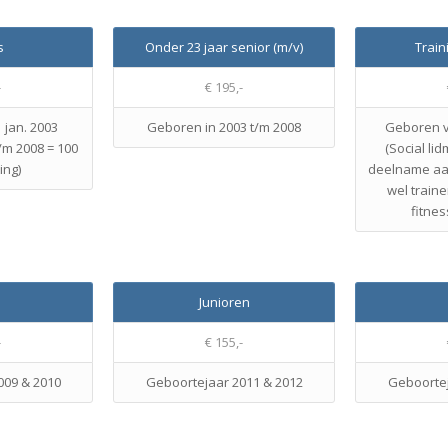
s
Onder 23 jaar senior (m/v)
Train
-
€ 195,-
 jan. 2003
Geboren in 2003 t/m 2008
Geboren vo
/m 2008 = 100
(Social li
ing)
deelname aan
wel traine
fitnes
Junioren
-
€ 155,-
009 & 2010
Geboortejaar 2011 & 2012
Geboortej