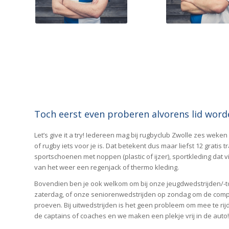
Toch eerst even proberen alvorens lid word
Let’s give it a try! Iedereen mag bij rugbyclub Zwolle zes weken
of rugby iets voor je is. Dat betekent dus maar liefst 12 gratis t
sportschoenen met noppen (plastic of ijzer), sportkleding dat
van het weer een regenjack of thermo kleding.
Bovendien ben je ook welkom om bij onze jeugdwedstrijden/-t
zaterdag, of onze seniorenwedstrijden op zondag om de comp
proeven. Bij uitwedstrijden is het geen probleem om mee te r
de captains of coaches en we maken een plekje vrij in de auto!