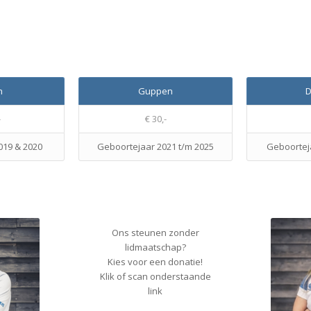
n
Guppen
D
-
€ 30,-
019 & 2020
Geboortejaar 2021 t/m 2025
Geboorteja
Ons steunen zonder
lidmaatschap?
Kies voor een donatie!
Klik of scan onderstaande
link