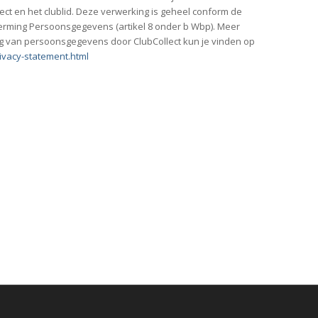
ct en het clublid. Deze verwerking is geheel conform de
erming Persoonsgegevens (artikel 8 onder b Wbp). Meer
g van persoonsgegevens door ClubCollect kun je vinden op
rivacy-statement.html