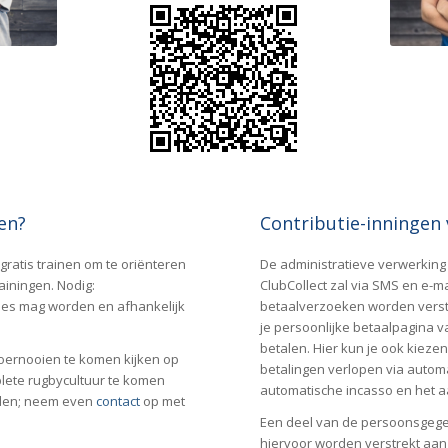
en?
Contributie-inningen 
 gratis trainen om te oriënteren
De administratieve verwerking 
rainingen. Nodig:
ClubCollect zal via SMS en e-m
 vies mag worden en afhankelijk
betaalverzoeken worden verstu
je persoonlijke betaalpagina v
betalen. Hier kun je ook kiezen
oernooien te komen kijken op
betalingen verlopen via automa
lete rugbycultuur te komen
automatische incasso en het a
ijden; neem even
contact
op met
Een deel van de persoonsgege
hiervoor worden verstrekt aan 