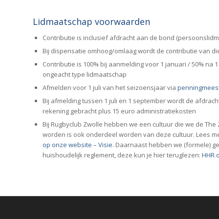
Lidmaatschap voorwaarden
Contributie is inclusief afdracht aan de bond (persoonsli
Bij dispensatie omhoog/omlaag wordt de contributie van d
Contributie is 100% bij aanmelding voor 1 januari / 50% na 1 
ongeacht type lidmaatschap
Afmelden voor 1 juli van het seizoensjaar via
penningmeest
Bij afmelding tussen 1 juli en 1 september wordt de afdrac
rekening gebracht plus 15 euro administratiekosten
Bij Rugbyclub Zwolle hebben we een cultuur die we de The
worden is ook onderdeel worden van deze cultuur. Lees m
op onze website – Visie
. Daarnaast hebben we (formele) ge
huishoudelijk reglement, deze kun je hier teruglezen:
HHR o