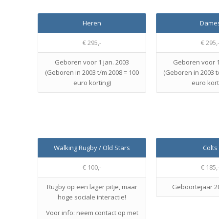
Heren
Dame
€ 295,-
€ 295,
Geboren voor 1 jan. 2003
Geboren voor 1
(Geboren in 2003 t/m 2008 = 100
(Geboren in 2003 t
euro korting)
euro kort
Walking Rugby / Old Stars
Colts
€ 100,-
€ 185,
Rugby op een lager pitje, maar
Geboortejaar 2
hoge sociale interactie!
Voor info: neem contact op met