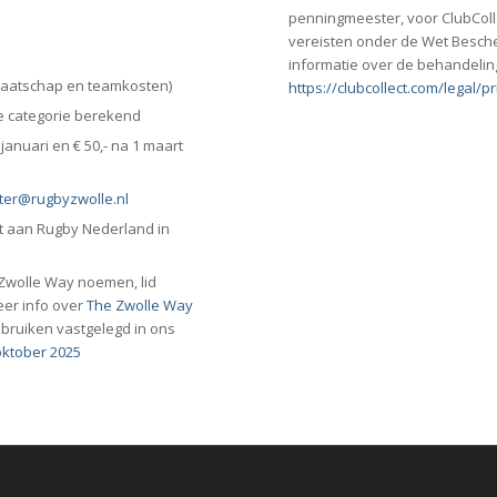
penningmeester, voor ClubColle
vereisten onder de Wet Besch
informatie over de behandelin
dmaatschap en teamkosten)
https://clubcollect.com/legal/p
ie categorie berekend
januari en € 50,- na 1 maart
er@rugbyzwolle.nl
ht aan Rugby Nederland in
 Zwolle Way noemen, lid
eer info over
The Zwolle Way
bruiken vastgelegd in ons
ktober 2025