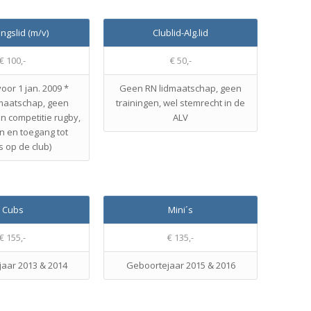
ingslid (m/v)
Clublid-Alg.lid
€ 100,-
€ 50,-
or 1 jan. 2009 *
Geen RN lidmaatschap, geen
dmaatschap, geen
trainingen, wel stemrecht in de
 competitie rugby,
ALV
n en toegang tot
s op de club)
Cubs
Mini´s
€ 155,-
€ 135,-
aar 2013 & 2014
Geboortejaar 2015 & 2016