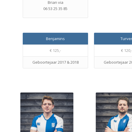
Brian via
06 53 25 35 85
Benjamins
Turve
€ 125,-
€ 120,
Geboortejaar 2017 & 2018
Geboortejaar 2