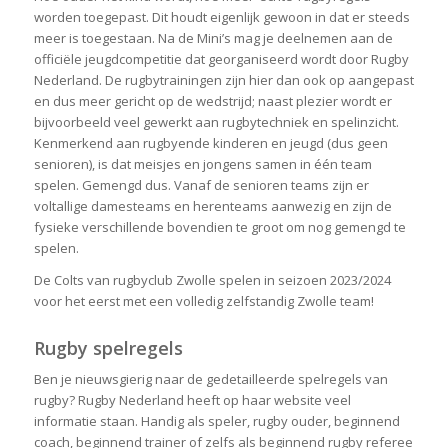
worden toegepast. Dit houdt eigenlijk gewoon in dat er steeds
meer is toegestaan. Na de Mini’s mag je deelnemen aan de
officiële jeugdcompetitie dat georganiseerd wordt door Rugby
Nederland. De rugbytrainingen zijn hier dan ook op aangepast
en dus meer gericht op de wedstrijd; naast plezier wordt er
bijvoorbeeld veel gewerkt aan rugbytechniek en spelinzicht.
Kenmerkend aan rugbyende kinderen en jeugd (dus geen
senioren), is dat meisjes en jongens samen in één team
spelen. Gemengd dus. Vanaf de senioren teams zijn er
voltallige damesteams en herenteams aanwezig en zijn de
fysieke verschillende bovendien te groot om nog gemengd te
spelen.
De Colts van rugbyclub Zwolle spelen in seizoen 2023/2024
voor het eerst met een volledig zelfstandig Zwolle team!
Rugby spelregels
Ben je nieuwsgierig naar de gedetailleerde spelregels van
rugby? Rugby Nederland heeft op haar website veel
informatie staan. Handig als speler, rugby ouder, beginnend
coach, beginnend trainer of zelfs als beginnend rugby referee