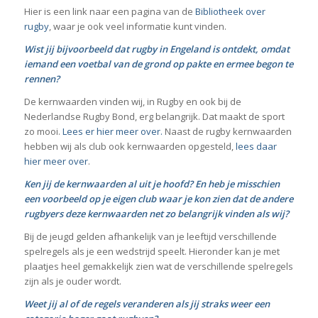
Hier is een link naar een pagina van de
Bibliotheek over
rugby
, waar je ook veel informatie kunt vinden.
Wist jij bijvoorbeeld dat rugby in Engeland is ontdekt, omdat
iemand een voetbal van de grond op pakte en ermee begon te
rennen?
De kernwaarden vinden wij, in Rugby en ook bij de
Nederlandse Rugby Bond, erg belangrijk. Dat maakt de sport
zo mooi.
Lees er hier meer over.
Naast de rugby kernwaarden
hebben wij als club ook kernwaarden opgesteld,
lees daar
hier meer over
.
Ken jij de kernwaarden al uit je hoofd? En heb je misschien
een voorbeeld op je eigen club waar je kon zien dat de andere
rugbyers deze kernwaarden net zo belangrijk vinden als wij?
Bij de jeugd gelden afhankelijk van je leeftijd verschillende
spelregels als je een wedstrijd speelt. Hieronder kan je met
plaatjes heel gemakkelijk zien wat de verschillende spelregels
zijn als je ouder wordt.
Weet jij al of de regels veranderen als jij straks weer een