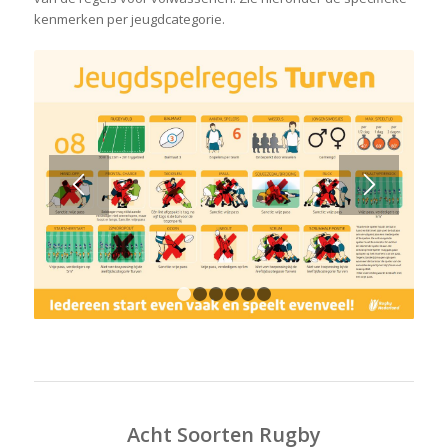
kenmerken per jeugdcategorie.
1
2
3
4
5
6
Acht Soorten Rugby