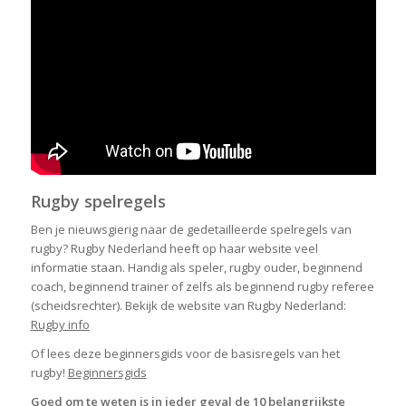
Rugby spelregels
Ben je nieuwsgierig naar de gedetailleerde spelregels van
rugby? Rugby Nederland heeft op haar website veel
informatie staan. Handig als speler, rugby ouder, beginnend
coach, beginnend trainer of zelfs als beginnend rugby referee
(scheidsrechter). Bekijk de website van Rugby Nederland:
Rugby info
Of lees deze beginnersgids voor de basisregels van het
rugby!
Beginnersgids
Goed om te weten is in ieder geval de 10 belangrijkste