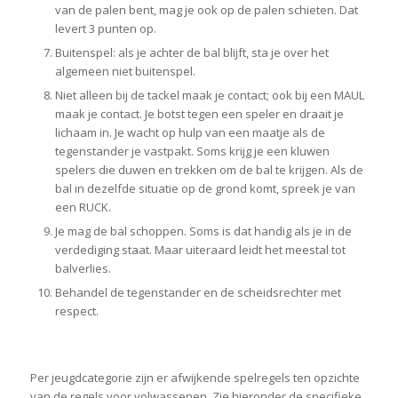
van de palen bent, mag je ook op de palen schieten. Dat
levert 3 punten op.
Buitenspel: als je achter de bal blijft, sta je over het
algemeen niet buitenspel.
Niet alleen bij de tackel maak je contact; ook bij een MAUL
maak je contact. Je botst tegen een speler en draait je
lichaam in. Je wacht op hulp van een maatje als de
tegenstander je vastpakt. Soms krijg je een kluwen
spelers die duwen en trekken om de bal te krijgen. Als de
bal in dezelfde situatie op de grond komt, spreek je van
een RUCK.
Je mag de bal schoppen. Soms is dat handig als je in de
verdediging staat. Maar uiteraard leidt het meestal tot
balverlies.
Behandel de tegenstander en de scheidsrechter met
respect.
Per jeugdcategorie zijn er afwijkende spelregels ten opzichte
van de regels voor volwassenen. Zie hieronder de specifieke