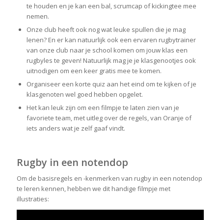
te houden en je kan een bal, scrumcap of kickingtee mee
nemen.
Onze club heeft ook nog wat leuke spullen die je mag
lenen? En er kan natuurlijk ook een ervaren rugbytrainer
van onze club naar je school komen om jouw klas een
rugbyles te geven! Natuurlijk mag je je klasgenootjes ook
uitnodigen om een keer gratis mee te komen.
Organiseer een korte quiz aan het eind om te kijken of je
klasgenoten wel goed hebben opgelet.
Het kan leuk zijn om een filmpje te laten zien van je
favoriete team, met uitleg over de regels, van Oranje of
iets anders wat je zelf gaaf vindt.
Rugby in een notendop
Om de basisregels en -kenmerken van rugby in een notendop
te leren kennen, hebben we dit handige filmpje met
illustraties: