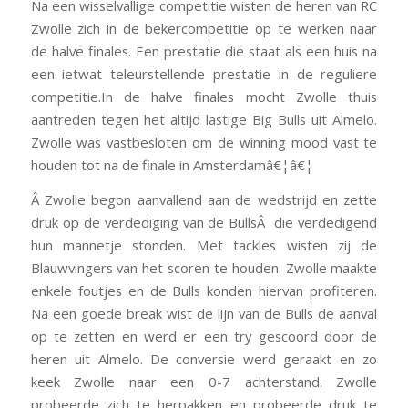
Na een wisselvallige competitie wisten de heren van RC
Zwolle zich in de bekercompetitie op te werken naar
de halve finales. Een prestatie die staat als een huis na
een ietwat teleurstellende prestatie in de reguliere
competitie.In de halve finales mocht Zwolle thuis
aantreden tegen het altijd lastige Big Bulls uit Almelo.
Zwolle was vastbesloten om de winning mood vast te
houden tot na de finale in Amsterdamâ€¦â€¦
Â Zwolle begon aanvallend aan de wedstrijd en zette
druk op de verdediging van de BullsÂ die verdedigend
hun mannetje stonden. Met tackles wisten zij de
Blauwvingers van het scoren te houden. Zwolle maakte
enkele foutjes en de Bulls konden hiervan profiteren.
Na een goede break wist de lijn van de Bulls de aanval
op te zetten en werd er een try gescoord door de
heren uit Almelo. De conversie werd geraakt en zo
keek Zwolle naar een 0-7 achterstand. Zwolle
probeerde zich te herpakken en probeerde druk te