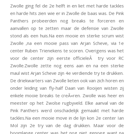
Zwolle ging fel de 2e helft in en liet met harde tackles
en harde hits zien wie er in Zwolle de baas was. De Pink
Panthers probeerden nog breaks te forceren en
aanvallen op te zetten maar de defensie van Zwolle
stond als een huis.Na een mooie en sterke scrum wist
Zwolle ,na een mooie pass van Arjan Scheve, via 1e
center Ruben Trienekens te scoren. Overigens was het
voor de center zijn eerste officieleÂ try voor RC
Zwolle.Zwolle zette nog eens aan en na een sterke
maul wist Arjan Scheve zijn 4e verdiende try te drukken.
De driekwarters van Zwolle lieten ook van zich horen en
onder leiding van fly-half Daan van Rooijen wisten zij
enkele mooie breaks te creÃ«ren. Zwolle was heer en
meester op het Zwolse rugbyveld. Elke aanval van de
Pink Panthers werd onschadelijk gemaakt met harde
tackles.Na een mooie move in de lijn kon 2e center Ian
Mol zijn 2e try van de dag drukken. Maar voor de
boomlange center was het nog niet genoeg want na