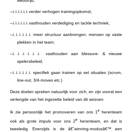
wedstrijd;
–
verder verhogen trainingopkomst;
Â Â Â Â Â Â
–
vasthouden verdediging en tackle techniek;
Â Â Â Â Â Â
–
meer structuur aanbrengen, mensen op vaste
Â Â Â Â Â Â
plekken in het team;
–
vasthouden aan blessure- & nieuwe
Â Â Â Â Â Â
spelersbeleid;
–
specifiek gaan trainen op set situaties (scrum,
Â Â Â Â Â Â
line-out, 3/4-moves etc.)
Deze doelen spreken natuurlijk voor zich, en zijn vooral een
verlengde van het ingezette beleid van dit seizoen.
e
Ik zie persoonlijk het promoveren van ons 1
herenteam
e
ook als grote impuls voor ons 2
herenteam, en dat is
tweeledig. Enerzijds is de â€˜winning-modusâ€™ een