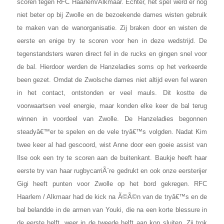
scoren tegen RFC Haarlem/Alkmaar. Echter, het spel werd er nog
niet beter op bij Zwolle en de bezoekende dames wisten gebruik
te maken van de wanorganisatie. Zij braken door en wisten de
eerste en enige try te scoren voor hen in deze wedstrijd. De
tegenstandsters waren direct fel in de rucks en gingen snel voor
de bal. Hierdoor werden de Hanzeladies soms op het verkeerde
been gezet. Omdat de Zwolsche dames niet altijd even fel waren
in het contact, ontstonden er veel mauls. Dit kostte de
voorwaartsen veel energie, maar konden elke keer de bal terug
winnen in voordeel van Zwolle. De Hanzeladies begonnen
steadyâ€™er te spelen en de vele tryâ€™s volgden. Nadat Kim
twee keer al had gescoord, wist Anne door een goeie assist van
Ilse ook een try te scoren aan de buitenkant. Baukje heeft haar
eerste try van haar rugbycarriÃ¨re gedrukt en ook onze eersterijer
Gigi heeft punten voor Zwolle op het bord gekregen. RFC
Haarlem / Alkmaar had de kick na Ã©Ã©n van de tryâ€™s en de
bal belandde in de armen van Youki, die na een korte blessure in
de eerste helft, weer in de tweede helft aan kon sluiten. Zij trok