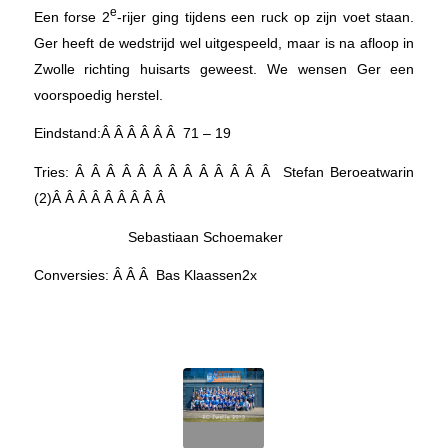
e
Een forse 2
-rijer ging tijdens een ruck op zijn voet staan.
Ger heeft de wedstrijd wel uitgespeeld, maar is na afloop in
Zwolle richting huisarts geweest. We wensen Ger een
voorspoedig herstel.
Eindstand:Â Â Â Â Â Â 71 – 19
Tries: Â Â Â Â Â Â Â Â Â Â Â Â Â Stefan Beroeatwarin
(2)Â Â Â Â Â Â Â Â Â
Sebastiaan Schoemaker
Conversies: Â Â Â Bas Klaassen2x