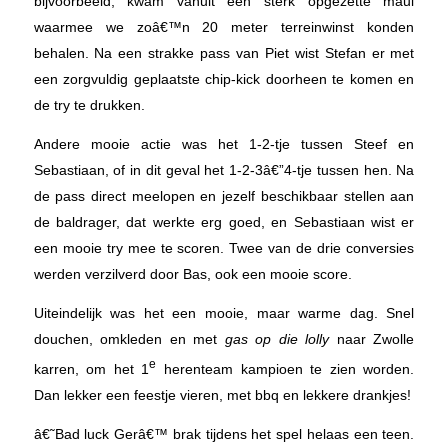
bijvoorbeeld, kwam vanuit een sterk opgezette maul
waarmee we zoâ€™n 20 meter terreinwinst konden
behalen. Na een strakke pass van Piet wist Stefan er met
een zorgvuldig geplaatste chip-kick doorheen te komen en
de try te drukken.
Andere mooie actie was het 1-2-tje tussen Steef en
Sebastiaan, of in dit geval het 1-2-3â€”4-tje tussen hen. Na
de pass direct meelopen en jezelf beschikbaar stellen aan
de baldrager, dat werkte erg goed, en Sebastiaan wist er
een mooie try mee te scoren. Twee van de drie conversies
werden verzilverd door Bas, ook een mooie score.
Uiteindelijk was het een mooie, maar warme dag. Snel
douchen, omkleden en met
gas op die lolly
naar Zwolle
e
karren, om het 1
herenteam kampioen te zien worden.
Dan lekker een feestje vieren, met bbq en lekkere drankjes!
â€˜Bad luck Gerâ€™ brak tijdens het spel helaas een teen.