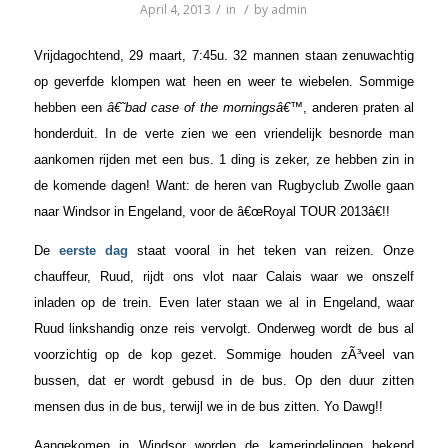
/
/
April 4, 2013
in
by
admin
Vrijdagochtend, 29 maart, 7:45u. 32 mannen staan zenuwachtig
op geverfde klompen wat heen en weer te wiebelen. Sommige
hebben een
â€˜bad case of the morningsâ€™
, anderen praten al
honderduit. In de verte zien we een vriendelijk besnorde man
aankomen rijden met een bus.
1 ding is zeker, ze hebben zin in
de komende dagen! Want: de heren van Rugbyclub Zwolle gaan
naar Windsor in Engeland, voor de â€œRoyal TOUR 2013â€!!
De
eerste dag
staat vooral in het teken van reizen. Onze
chauffeur, Ruud, rijdt ons vlot naar Calais waar we onszelf
inladen op de trein. Even later staan we al in Engeland, waar
Ruud linkshandig onze reis vervolgt. Onderweg wordt de bus al
voorzichtig op de kop gezet. Sommige houden zÃ³veel van
bussen, dat er wordt gebusd in de bus. Op den duur zitten
mensen dus in de bus, terwijl we in de bus zitten. Yo Dawg!!
Aangekomen in Windsor worden de kamerindelingen bekend