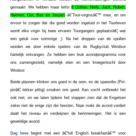
gemaakt. We hebben maar liefst
8 (Johan, Niels, Jack, Ruben,
Harmen, Ger, Bas en Jasper)
â€˜Tour-virginsâ€™ mee, en om
ervoor te zorgen dat die goed worden ingeluid in het Tourleven
wordt elke virgin bij twee ervaren Tourgangers geplaatstâ€¦ wat
een geluk voor sommige ;). Na het droppen van de spullen
worden we door enkele spelers van de Rugbyclub Windsor
hartelijk ontvangen. Ze hebben een leuk avondprogramma voor
ons samengesteld, namelijk eten en een kroegentocht door
Windsor.
Beide plannen klinken ons goed in de oren, en de spareribs (Piri-
piriâ€¦ lekker pittig) smaken ons goed. Aan vocht ontbreekt het
ook niet, en we laten tijdens het stappen zien dat de Engelsen
zeker niet de enige zijn die feesten. Naar mate de avond vordert
daalt het niveau en verdwijnen de herinneringen. Het is een
geweldige avond.
Dag twee
begint met een â€˜full English breakfastâ€™ voor