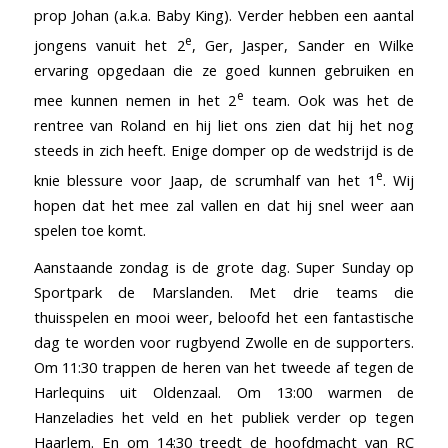
prop Johan (a.k.a. Baby King). Verder hebben een aantal
e
jongens vanuit het 2
, Ger, Jasper, Sander en Wilke
ervaring opgedaan die ze goed kunnen gebruiken en
e
mee kunnen nemen in het 2
team. Ook was het de
rentree van Roland en hij liet ons zien dat hij het nog
steeds in zich heeft. Enige domper op de wedstrijd is de
e
knie blessure voor Jaap, de scrumhalf van het 1
. Wij
hopen dat het mee zal vallen en dat hij snel weer aan
spelen toe komt.
Aanstaande zondag is de grote dag. Super Sunday op
Sportpark de Marslanden. Met drie teams die
thuisspelen en mooi weer, beloofd het een fantastische
dag te worden voor rugbyend Zwolle en de supporters.
Om 11:30 trappen de heren van het tweede af tegen de
Harlequins uit Oldenzaal. Om 13:00 warmen de
Hanzeladies het veld en het publiek verder op tegen
Haarlem. En om 14:30 treedt de hoofdmacht van RC