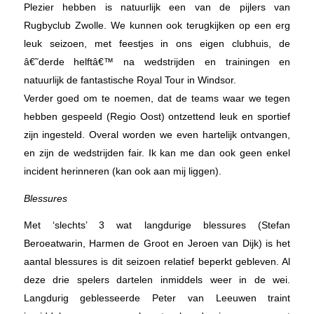
Plezier hebben is natuurlijk een van de pijlers van
Rugbyclub Zwolle. We kunnen ook terugkijken op een erg
leuk seizoen, met feestjes in ons eigen clubhuis, de
â€˜derde helftâ€™ na wedstrijden en trainingen en
natuurlijk de fantastische Royal Tour in Windsor.
V
erder goed om te noemen, dat de teams waar we tegen
hebben gespeeld (Regio Oost) ontzettend leuk en sportief
zijn ingesteld. Overal worden we even hartelijk ontvangen,
en zijn de wedstrijden fair. Ik kan me dan ook geen enkel
incident herinneren (kan ook aan mij liggen).
Blessures
Met ‘slechts’ 3 wat langdurige blessures (Stefan
Beroeatwarin, Harmen de Groot en Jeroen van Dijk) is het
aantal blessures is dit seizoen relatief beperkt gebleven. Al
deze drie spelers dartelen inmiddels weer in de wei.
Langdurig geblesseerde Peter van Leeuwen traint