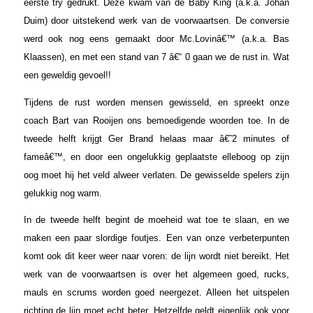
eerste try gedrukt. Deze kwam van de Baby King (a.k.a. Johan
Duim) door uitstekend werk van de voorwaartsen. De conversie
werd ook nog eens gemaakt door Mc.Lovinâ€™ (a.k.a. Bas
Klaassen), en met een stand van 7 â€“ 0 gaan we de rust in. Wat
een geweldig gevoel!!
Tijdens de rust worden mensen gewisseld, en spreekt onze
coach Bart van Rooijen ons bemoedigende woorden toe. In de
tweede helft krijgt Ger Brand helaas maar â€˜2 minutes of
fameâ€™, en door een ongelukkig geplaatste elleboog op zijn
oog moet hij het veld alweer verlaten. De gewisselde spelers zijn
gelukkig nog warm.
In de tweede helft begint de moeheid wat toe te slaan, en we
maken een paar slordige foutjes. Een van onze verbeterpunten
komt ook dit keer weer naar voren: de lijn wordt niet bereikt. Het
werk van de voorwaartsen is over het algemeen goed, rucks,
mauls en scrums worden goed neergezet. Alleen het uitspelen
richting de lijn moet echt beter. Hetzelfde geldt eigenlijk ook voor