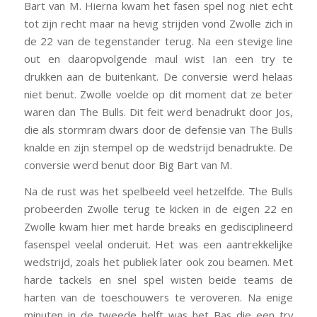
Bart van M. Hierna kwam het fasen spel nog niet echt
tot zijn recht maar na hevig strijden vond Zwolle zich in
de 22 van de tegenstander terug. Na een stevige line
out en daaropvolgende maul wist Ian een try te
drukken aan de buitenkant. De conversie werd helaas
niet benut. Zwolle voelde op dit moment dat ze beter
waren dan The Bulls. Dit feit werd benadrukt door Jos,
die als stormram dwars door de defensie van The Bulls
knalde en zijn stempel op de wedstrijd benadrukte. De
conversie werd benut door Big Bart van M.
Na de rust was het spelbeeld veel hetzelfde. The Bulls
probeerden Zwolle terug te kicken in de eigen 22 en
Zwolle kwam hier met harde breaks en gedisciplineerd
fasenspel veelal onderuit. Het was een aantrekkelijke
wedstrijd, zoals het publiek later ook zou beamen. Met
harde tackels en snel spel wisten beide teams de
harten van de toeschouwers te veroveren. Na enige
minuten in de tweede helft was het Bas die een try