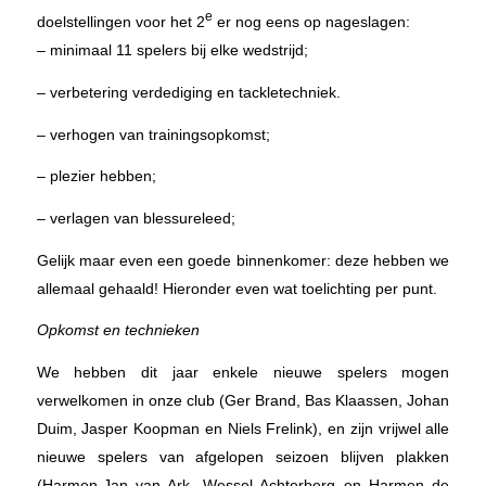
e
doelstellingen voor het 2
er nog eens op nageslagen:
–
minimaal 11 spelers bij elke wedstrijd;
–
verbetering verdediging en tackletechniek.
–
verhogen van trainingsopkomst;
–
plezier hebben;
–
verlagen van blessureleed;
Gelijk maar even een goede binnenkomer: deze hebben we
allemaal gehaald! Hieronder even wat toelichting per punt.
Opkomst en technieken
We hebben dit jaar enkele nieuwe spelers mogen
verwelkomen in onze club (Ger Brand, Bas Klaassen, Johan
Duim, Jasper Koopman en Niels Frelink), en zijn vrijwel alle
nieuwe spelers van afgelopen seizoen blijven plakken
(Harmen-Jan van Ark, Wessel Achterberg en Harmen de