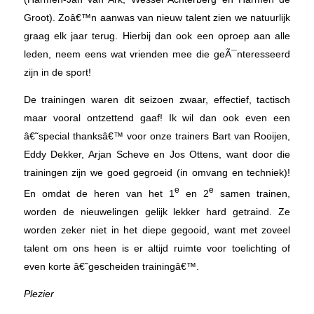
Groot). Zoâ€™n aanwas van nieuw talent zien we natuurlijk
graag elk jaar terug. Hierbij dan ook een oproep aan alle
leden, neem eens wat vrienden mee die geÃ¯nteresseerd
zijn in de sport!
De trainingen waren dit seizoen zwaar, effectief, tactisch
maar vooral ontzettend gaaf! Ik wil dan ook even een
â€˜special thanksâ€™ voor onze trainers Bart van Rooijen,
Eddy Dekker, Arjan Scheve en Jos Ottens, want door die
trainingen zijn we goed gegroeid (in omvang en techniek)!
e
e
En omdat de heren van het 1
en 2
samen trainen,
worden de nieuwelingen gelijk lekker hard getraind. Ze
worden zeker niet in het diepe gegooid, want met zoveel
talent om ons heen is er altijd ruimte voor toelichting of
even korte â€˜gescheiden trainingâ€™.
Plezier