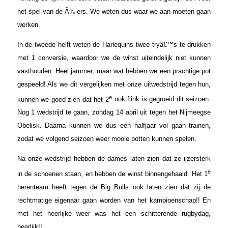
het spel van de Â¾-ers. We weten dus waar we aan moeten gaan
werken.
In de tweede helft weten de Harlequins twee tryâ€™s te drukken
met 1 conversie, waardoor we de winst uiteindelijk niet kunnen
vasthouden. Heel jammer, maar wat hebben we een prachtige pot
gespeeld! Als we dit vergelijken met onze uitwedstrijd tegen hun,
e
kunnen we goed zien dat het 2
ook flink is gegroeid dit seizoen.
Nog 1 wedstrijd te gaan, zondag 14 april uit tegen het Nijmeegse
Obelisk. Daarna kunnen we dus een halfjaar vol gaan trainen,
zodat we volgend seizoen weer mooie potten kunnen spelen.
Na onze wedstrijd hebben de dames laten zien dat ze ijzersterk
e
in de schoenen staan, en hebben de winst binnengehaald. Het 1
herenteam heeft tegen de Big Bulls ook laten zien dat zij de
rechtmatige eigenaar gaan worden van het kampioenschap!! En
met het heerlijke weer was het een schitterende rugbydag,
heerlijk!!