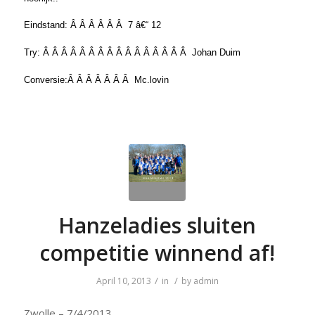
Eindstand: Â Â Â Â Â Â 7 â€“ 12
Try: Â Â Â Â Â Â Â Â Â Â Â Â Â Â Â Â Johan Duim
Conversie:Â Â Â Â Â Â Â Mc.lovin
Hanzeladies sluiten
competitie winnend af!
/
/
April 10, 2013
in
by
admin
Zwolle – 7/4/2013