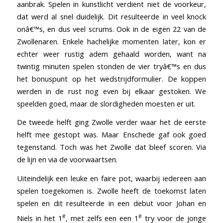
aanbrak. Spelen in kunstlicht verdient niet de voorkeur,
dat werd al snel duidelijk. Dit resulteerde in veel knock
onâ€™s, en dus veel scrums. Ook in de eigen 22 van de
Zwollenaren. Enkele hachelijke momenten later, kon er
echter weer rustig adem gehaald worden, want na
twintig minuten spelen stonden de vier tryâ€™s en dus
het bonuspunt op het wedstrijdformulier. De koppen
werden in de rust nog even bij elkaar gestoken. We
speelden goed, maar de slordigheden moesten er uit.
De tweede helft ging Zwolle verder waar het de eerste
helft mee gestopt was. Maar Enschede gaf ook goed
tegenstand. Toch was het Zwolle dat bleef scoren. Via
de lijn en via de voorwaartsen.
Uiteindelijk een leuke en faire pot, waarbij iedereen aan
spelen toegekomen is. Zwolle heeft de toekomst laten
spelen en dit resulteerde in een debut voor Johan en
e
e
Niels in het 1
, met zelfs een een 1
try voor de jonge