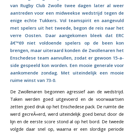
van Rugby Club Zwolle twee dagen later al weer
aantreden voor een midweekse wedstrijd tegen de
enige echte Tukkers. Vol teamspirit en aangevuld
met spelers uit het tweede, begon de reis naar het
verre Oosten. Daar aangekomen bleek dat ERC
â€™69 niet voldoende spelers op de been kon
brengen, maar uiteraard konden de Zwollenaren het
Enschedese team aanvullen, zodat er gewoon 15-a-
side gespeeld kon worden. Een mooie generale voor
aankomende zondag. Met uiteindelijk een mooie
ruime winst van 73-0.
De Zwollenaren begonnen agressief aan de wedstrijd.
Taken werden goed uitgevoerd en de voorwaartsen
zetten goed druk op het Enschedese pack. De ruimte die
werd gecreÃ«erd, werd uiteindelijk goed benut door de
lijn en de eerste score stond al op het bord. De tweede
volgde daar snel op, waarna er een slordige periode