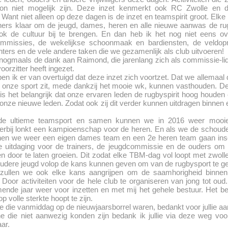
on niet mogelijk zijn. Deze inzet kenmerkt ook RC Zwolle en
 Want niet alleen op deze dagen is de inzet en teamspirit groot. Elk
ainers klaar om de jeugd, dames, heren en alle nieuwe aanwas de ru
k de cultuur bij te brengen. En dan heb ik het nog niet eens o
mmissies, de wekelijkse schoonmaak en bardiensten, de veldo
ters en de vele andere taken die we gezamenlijk als club uitvoeren!
 nogmaals de dank aan Raimond, die jarenlang zich als commissie-lid
oorzitter heeft ingezet.
en ik er van overtuigd dat deze inzet zich voortzet. Dat we allemaal 
 onze sport zit, mede dankzij het mooie wk, kunnen vasthouden. De
s het belangrijk dat onze ervaren leden de rugbyspirit hoog houden 
 onze nieuwe leden. Zodat ook zij dit verder kunnen uitdragen binnen 
de ultieme teamsport en samen kunnen we in 2016 weer mooie 
ierbij lonkt een kampioenschap voor de heren. En als we de schoude
nen we weer een eigen dames team en een 2e heren team gaan insch
e uitdaging voor de trainers, de jeugdcommissie en de ouders om 
 door te laten groeien. Dit zodat elke TBM-dag vol loopt met zwoll
oudere jeugd volop de kans kunnen geven om van de rugbysport te ge
zullen we ook elke kans aangrijpen om de saamhorigheid binnen
 Door activiteiten voor de hele club te organiseren van jong tot oud.
ende jaar weer voor inzetten en met mij het gehele bestuur. Het be
p volle sterkte hoopt te zijn.
 die vanmiddag op de nieuwjaarsborrel waren, bedankt voor jullie a
 die niet aanwezig konden zijn bedank ik jullie via deze weg voor 
aar.