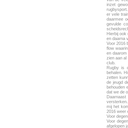
inzet gewo
rugbysport.
er vele tr
daarmee oo
gevulde co
scheidsrech
Hierbij ook
en daarna v
Voor 2016 b
flow waarin
en daarom i
zien aan al
club.
Rugby is 
behalen. H
zetten kun
de jeugd d
behouden en
dat we de 
Daarnaast 
versterken.
mij het kom
2016 weer o
Voor degene
Voor degene
afgelopen j