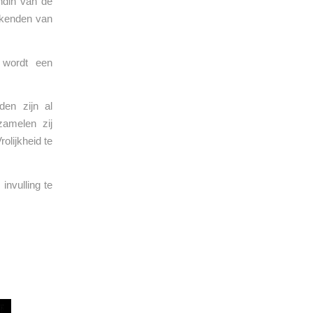
endin van de
ekenden van
 wordt een
den zijn al
zamelen zij
olijkheid te
invulling te