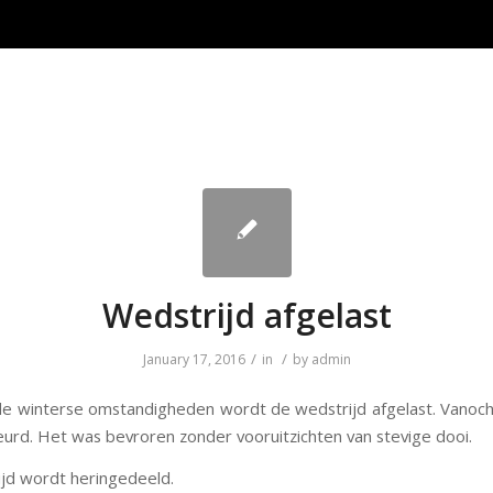
Wedstrijd afgelast
/
/
January 17, 2016
in
by
admin
 winterse omstandigheden wordt de wedstrijd afgelast. Vanoch
eurd. Het was bevroren zonder vooruitzichten van stevige dooi.
jd wordt heringedeeld.