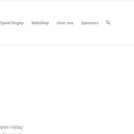
Speel Rugby
Webshop
Over ons
Sponsors
lopen vrijdag