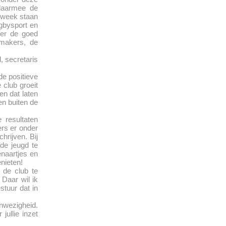
 daarmee de
e week staan
gbysport en
ver de goed
pmakers, de
, secretaris
de positieve
 club groeit
en dat laten
en buiten de
resultaten
rs er onder
rijven. Bij
de jeugd te
enaartjes en
nieten!
 de club te
 Daar wil ik
stuur dat in
anwezigheid.
jullie inzet