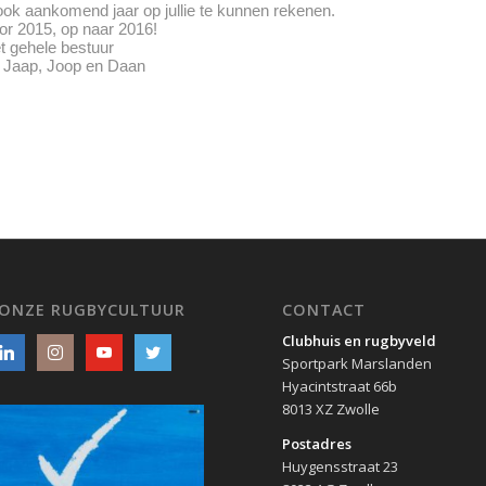
ok aankomend jaar op jullie te kunnen rekenen.
or 2015, op naar 2016!
 gehele bestuur
e, Jaap, Joop en Daan
 ONZE RUGBYCULTUUR
CONTACT
Clubhuis en rugbyveld
Sportpark Marslanden
Hyacintstraat 66b
8013 XZ Zwolle
Postadres
Huygensstraat 23