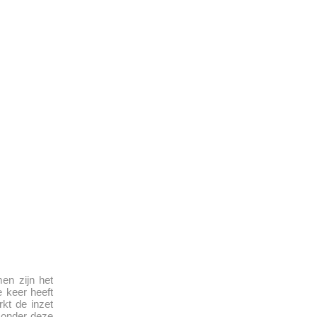
en zijn het
e keer heeft
rkt de inzet
 zonder deze