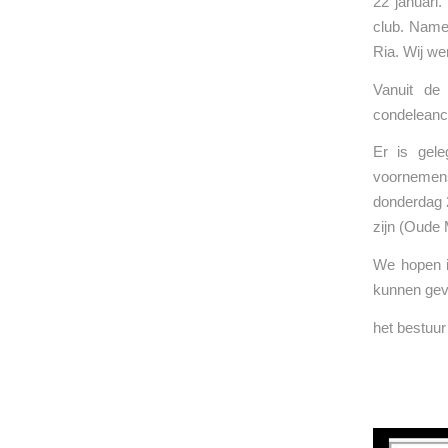
22 januari.
club. Name
Ria. Wij we
Vanuit de
condeleance
Er is gele
voornemens
donderdag 2
zijn (Oude
We hopen ie
kunnen gev
het bestuu