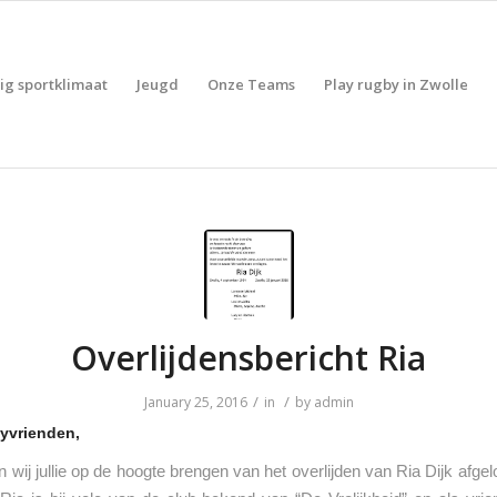
lig sportklimaat
Jeugd
Onze Teams
Play rugby in Zwolle
Overlijdensbericht Ria
/
/
January 25, 2016
in
by
admin
yvrienden,
en wij jullie op de hoogte brengen van het overlijden van Ria Dijk afge