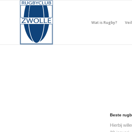
Wat is Rugby?
Vei
Beste rugb
Hierbij will