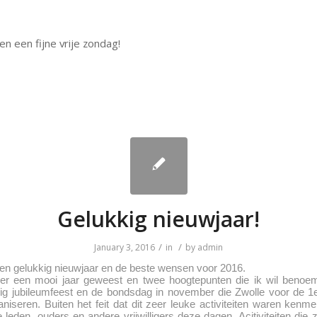
n een fijne vrije zondag!
Gelukkig nieuwjaar!
/
/
January 3, 2016
in
by
admin
een gelukkig nieuwjaar en de beste wensen voor 2016.
er een mooi jaar geweest en twee hoogtepunten die ik wil benoem
rig jubileumfeest en de bondsdag in november die Zwolle voor de 1
iseren. Buiten het feit dat dit zeer leuke activiteiten waren kenme
 leden, ouders en andere vrijwilligers deze dagen. Acitiviteiten die