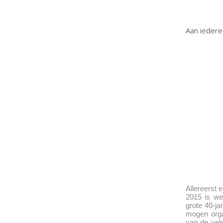
Aan iederee
Allereerst 
2015 is we
grote 40-ja
mogen organ
van de vele