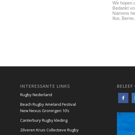
We hopen o
Bedankt vo
Namens het
Ilse, Berri
INTERESSANTE LINKS
BELEEF
Rugby Nederland
Beach Rugby Ameland Festival
New Nexus Groningen 10’s
Canterbury Rugby kleding
Zilveren Kruis Collectieve Rugby