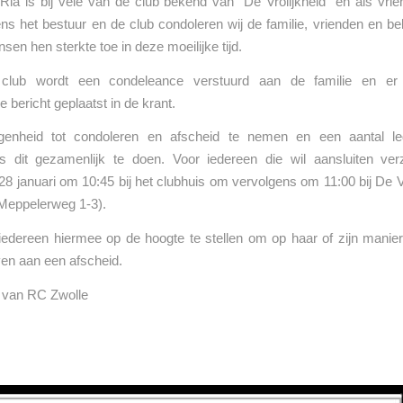
 Ria is bij vele van de club bekend van “De Vrolijkheid” en als vri
ns het bestuur en de club condoleren wij de familie, vrienden en b
nsen hen sterkte toe in deze moeilijke tijd.
 club wordt een condeleance verstuurd aan de familie en er
 bericht geplaatst in de krant.
genheid tot condoleren en afscheid te nemen en een aantal le
 dit gezamenlijk te doen. Voor iedereen die wil aansluiten ver
8 januari om 10:45 bij het clubhuis om vervolgens om 11:00 bij De Vr
 Meppelerweg 1-3).
dereen hiermee op de hoogte te stellen om op haar of zijn manier 
en aan een afscheid.
r van RC Zwolle