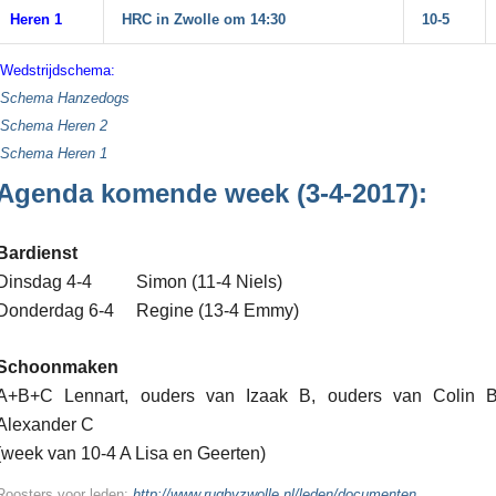
Heren 1
HRC in Zwolle om 14:30
10-5
Wedstrijdschema:
Schema Hanzedogs
Schema Heren 2
Schema Heren 1
Agenda komende week (3-4-2017):
Bardienst
Dinsdag 4-4 Simon (11-4 Niels)
Donderdag 6-4 Regine (13-4 Emmy)
Schoonmaken
A+B+C Lennart, ouders van Izaak B, ouders van Colin 
Alexander C
(week van 10-4 A Lisa en Geerten)
Roosters voor leden:
http://www.rugbyzwolle.nl/leden/documenten