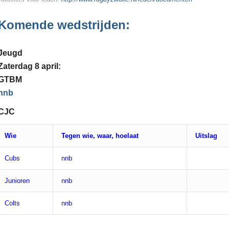
Komende wedstrijden:
Jeugd
Zaterdag 8 april:
GTBM
nnb
CJC
Wie
Tegen wie, waar, hoelaat
Uitslag
Cubs
nnb
Junioren
nnb
Colts
nnb