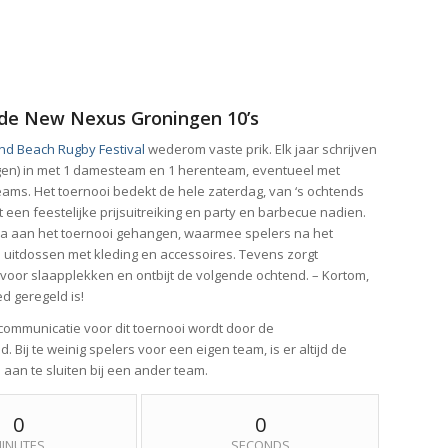
 de New Nexus Groningen 10’s
d Beach Rugby Festival
wederom vaste prik. Elk jaar schrijven
gen) in met 1 damesteam en 1 herenteam, eventueel met
eams. Het toernooi bedekt de hele zaterdag, van ‘s ochtends
t een feestelijke prijsuitreiking en party en barbecue nadien.
ma aan het toernooi gehangen, waarmee spelers na het
 uitdossen met kleding en accessoires. Tevens zorgt
voor slaapplekken en ontbijt de volgende ochtend. – Kortom,
ed geregeld is!
communicatie voor dit toernooi wordt door de
. Bij te weinig spelers voor een eigen team, is er altijd de
om aan te sluiten bij een ander team.
0
0
INUTES
SECONDS