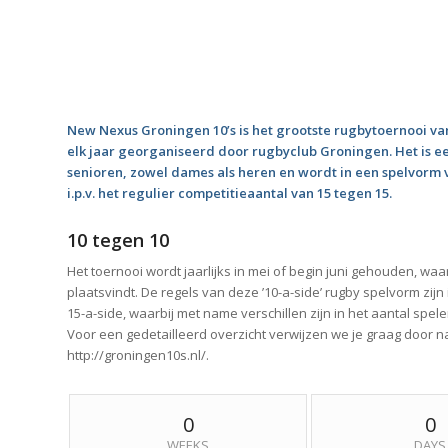
New Nexus Groningen 10’s
is het grootste rugbytoernooi 
elk jaar georganiseerd door rugbyclub Groningen. Het is e
senioren, zowel dames als heren en wordt in een spelvorm 
i.p.v. het regulier competitieaantal van 15 tegen 15.
10 tegen 10
Het toernooi wordt jaarlijks in mei of begin juni gehouden, waarb
plaatsvindt. De regels van deze ’10-a-side’ rugby spelvorm zijn
15-a-side, waarbij met name verschillen zijn in het aantal spele
Voor een gedetailleerd overzicht verwijzen we je graag door n
http://groningen10s.nl/.
0
0
WEEKS
DAYS