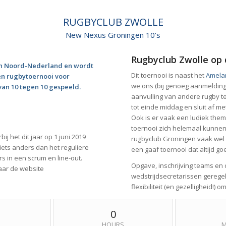
RUGBYCLUB ZWOLLE
New Nexus Groningen 10’s
Rugbyclub Zwolle op
van Noord-Nederland en wordt
Dit toernooi is naast het
Amelan
en rugbytoernooi voor
we ons (bij genoeg aanmeldin
van 10 tegen 10 gespeeld.
aanvulling van andere rugby t
tot einde middag en sluit af me
Ook is er vaak een ludiek the
toernooi zich helemaal kunnen
ij het dit jaar op 1 juni 2019
rugbyclub Groningen vaak wel 
 iets anders dan het reguliere
een gaaf toernooi dat altijd go
rs in een scrum en line-out.
Opgave, inschrijving teams en 
aar de website
wedstrijdsecretarissen geregeld
flexibiliteit (en gezelligheid!) 
0
HOURS
M