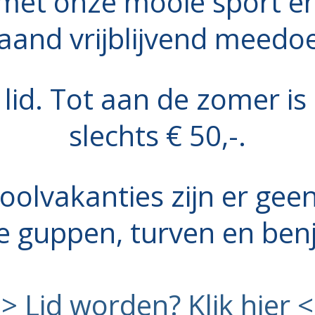
met onze mooie sport en 
and vrijblijvend meedo
lid. Tot aan de zomer i
slechts € 50,-.
oolvakanties zijn er gee
e guppen, turven en ben
-> Lid worden? Klik hier <