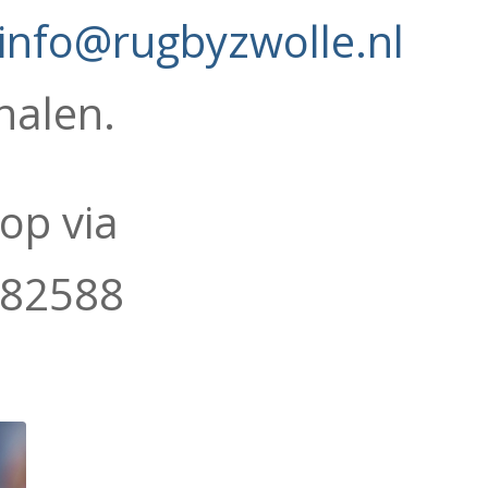
info@rugbyzwolle.nl
nalen.
op via
882588