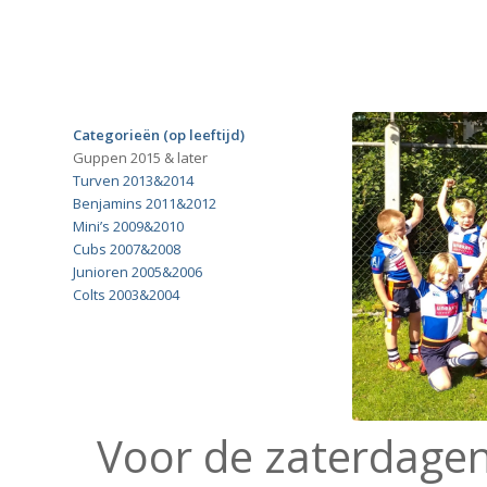
Categorieën (op leeftijd)
Guppen 2015 & later
Turven 2013&2014
Benjamins 2011&2012
Mini’s 2009&2010
Cubs 2007&2008
Junioren 2005&2006
Colts 2003&2004
Voor de zaterdagen