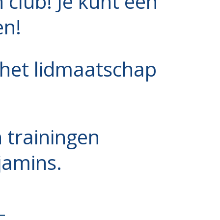
club! Je kunt een
en!
s het lidmaatschap
n trainingen
jamins.
-