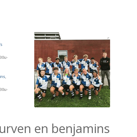
’s
30u-
ins
,
30u-
turven en benjamins