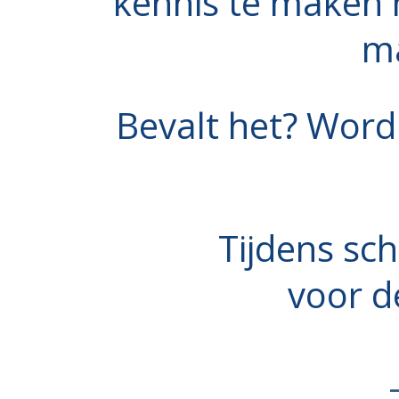
kennis te maken 
ma
Bevalt het? Word 
Tijdens sch
voor d