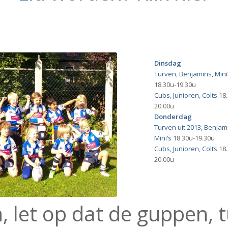
Dinsdag
Turven
,
Benjamins
,
Mini
18.30u-19.30u
Cubs
,
Junioren
,
Colts
18.
20.00u
Donderdag
Turven uit 2013, Benjam
Mini’s
18.30u-19.30u
Cubs
,
Junioren
,
Colts
18.
20.00u
, let op dat de guppen, 