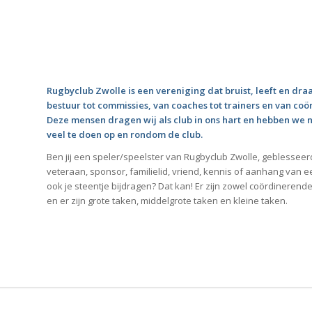
Rugbyclub Zwolle is een vereniging dat bruist, leeft en draai
bestuur tot commissies, van coaches tot trainers en van coö
Deze mensen dragen wij als club in ons hart en hebben we n
veel te doen op en rondom de club.
Ben jij een speler/speelster van Rugbyclub Zwolle, geblesseerd
veteraan, sponsor, familielid, vriend, kennis of aanhang van een
ook je steentje bijdragen? Dat kan! Er zijn zowel coördinerende
en er zijn grote taken, middelgrote taken en kleine taken.