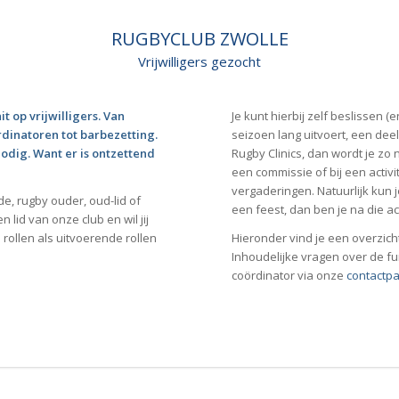
RUGBYCLUB ZWOLLE
Vrijwilligers gezocht
t op vrijwilligers. Van
Je kunt hierbij zelf beslissen (
rdinatoren tot barbezetting.
seizoen lang uitvoert, een deel 
odig. Want er is ontzettend
Rugby Clinics, dan wordt je zo
een commissie of bij een activit
vergaderingen. Natuurlijk kun j
e, rugby ouder, oud-lid of
een feest, dan ben je na die acti
 lid van onze club en wil jij
 rollen als uitvoerende rollen
Hieronder vind je een overzich
Inhoudelijke vragen over de fu
coördinator via onze
contactp