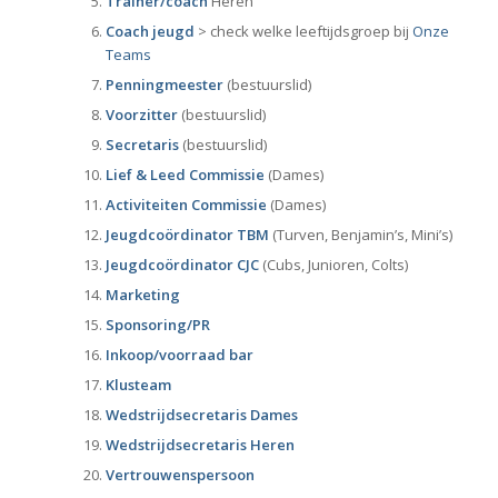
Trainer/coach
Heren
Coach jeugd
> check welke leeftijdsgroep bij
Onze
Teams
Penningmeester
(bestuurslid)
Voorzitter
(bestuurslid)
Secretaris
(bestuurslid)
Lief & Leed Commissie
(Dames)
Activiteiten Commissie
(Dames)
Jeugdcoördinator TBM
(Turven, Benjamin’s, Mini’s)
Jeugdcoördinator CJC
(Cubs, Junioren, Colts)
Marketing
Sponsoring/PR
Inkoop/voorraad bar
Klusteam
Wedstrijdsecretaris Dames
Wedstrijdsecretaris Heren
Vertrouwenspersoon