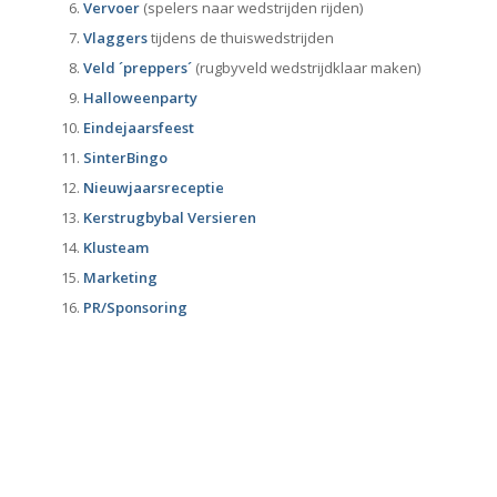
Vervoer
(spelers naar wedstrijden rijden)
Vlaggers
tijdens de thuiswedstrijden
Veld ´preppers´
(rugbyveld wedstrijdklaar maken)
Halloweenparty
Eindejaarsfeest
SinterBingo
Nieuwjaarsreceptie
Kerstrugbybal
Versieren
Klusteam
Marketing
PR/Sponsoring