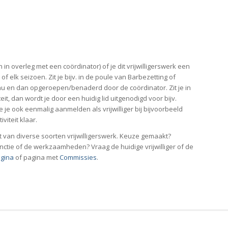
en in overleg met een coördinator) of je dit vrijwilligerswerk een
of elk seizoen. Zit je bijv. in de poule van Barbezetting of
 nu en dan opgeroepen/benaderd door de coördinator. Zit je in
eit, dan wordt je door een huidig lid uitgenodigd voor bijv.
e je ook eenmalig aanmelden als vrijwilliger bij bijvoorbeeld
viteit klaar.
t van diverse soorten vrijwilligerswerk. Keuze gemaakt?
nctie of de werkzaamheden? Vraag de huidige vrijwilliger of de
agina
of pagina met
Commissies
.