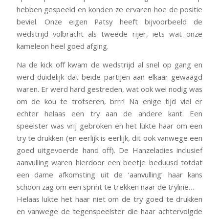
hebben gespeeld en konden ze ervaren hoe de positie
beviel. Onze eigen Patsy heeft bijvoorbeeld de
wedstrijd volbracht als tweede rijer, iets wat onze
kameleon heel goed afging.
Na de kick off kwam de wedstrijd al snel op gang en
werd duidelijk dat beide partijen aan elkaar gewaagd
waren. Er werd hard gestreden, wat ook wel nodig was
om de kou te trotseren, brrr! Na enige tijd viel er
echter helaas een try aan de andere kant. Een
speelster was vrij gebroken en het lukte haar om een
try te drukken (en eerlijk is eerlijk, dit ook vanwege een
goed uitgevoerde hand off). De Hanzeladies inclusief
aanvulling waren hierdoor een beetje beduusd totdat
een dame afkomsting uit de ‘aanvulling’ haar kans
schoon zag om een sprint te trekken naar de tryline…
Helaas lukte het haar niet om de try goed te drukken
en vanwege de tegenspeelster die haar achtervolgde