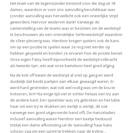
Het team van de tegenstander bestond voor die dag uit 18
dames, waardoor er voor ons aanvulling beschikbaar was
(zonder aanvulling was het wellicht ook een oneerlijke strijd
geworden). Hiervoor wederom dank! Vanwege de
samenstelling van de teams was er besloten om de wedstrijd
te beschouwen als een vriendelijke ‘oefenwedstrijd’ waardoor
de sfeer plezierig was. Hierdoor kregen spelers ook de kans
om op een positie te spelen waar ze nog niet eerder op
hebben gespeeld en konden ze ervaren hoe de positie beviel.
Onze eigen Patsy heeft bijvoorbeeld de wedstrijd volbracht
als tweede rijer, iets wat onze kameleon heel goed afging.
Na de kick off kwam de wedstrijd al snel op gang en werd
duidelijk dat beide partijen aan elkaar gewaagd waren. Er
werd hard gestreden, wat ook wel nodig was om de kou te
trotseren, brrr! Na enige tijd viel er echter helaas een try aan
de andere kant. Een speelster was vrij gebroken en het lukte
haar om een try te drukken (en eerlijk is eerlijk, dit ook
vanwege een goed uitgevoerde hand off). De Hanzeladies
inclusief aanvulling waren hierdoor een beetje beduusd
totdat een dame afkomsting uit de ‘aanvulling’ haar kans
schoon zag om een sprint te trekken naar de tryline…