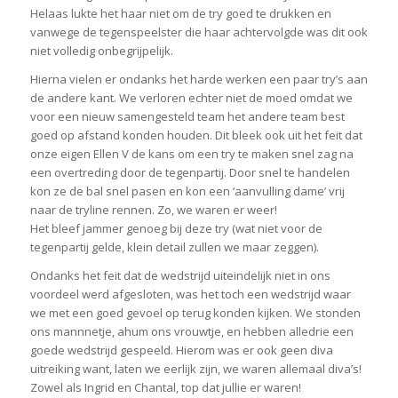
Helaas lukte het haar niet om de try goed te drukken en
vanwege de tegenspeelster die haar achtervolgde was dit ook
niet volledig onbegrijpelijk.
Hierna vielen er ondanks het harde werken een paar try’s aan
de andere kant. We verloren echter niet de moed omdat we
voor een nieuw samengesteld team het andere team best
goed op afstand konden houden. Dit bleek ook uit het feit dat
onze eigen Ellen V de kans om een try te maken snel zag na
een overtreding door de tegenpartij. Door snel te handelen
kon ze de bal snel pasen en kon een ‘aanvulling dame’ vrij
naar de tryline rennen. Zo, we waren er weer!
Het bleef jammer genoeg bij deze try (wat niet voor de
tegenpartij gelde, klein detail zullen we maar zeggen).
Ondanks het feit dat de wedstrijd uiteindelijk niet in ons
voordeel werd afgesloten, was het toch een wedstrijd waar
we met een goed gevoel op terug konden kijken. We stonden
ons mannnetje, ahum ons vrouwtje, en hebben alledrie een
goede wedstrijd gespeeld. Hierom was er ook geen diva
uitreiking want, laten we eerlijk zijn, we waren allemaal diva’s!
Zowel als Ingrid en Chantal, top dat jullie er waren!