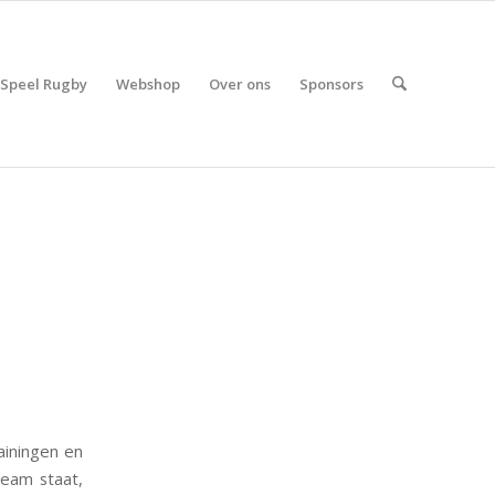
Speel Rugby
Webshop
Over ons
Sponsors
ainingen en
team staat,