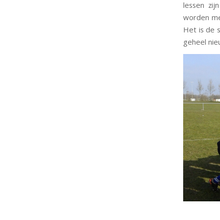
lessen zi
worden met
Het is de 
geheel ni