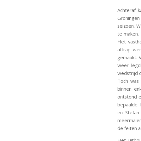
Achteraf 
Groningen 
seizoen. W
te maken. 
Het vasth
aftrap we
gemaakt. 
weer legd
wedstrijd 
Toch was 
binnen en
ontstond e
bepaalde. 
en Stefan 
meermalen 
de feiten a
Het uitbo