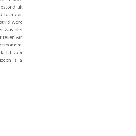
estond uit
rd toch een
strijd werd
t was niet
t teken van
leermoment.
de lat voor
izoen is al