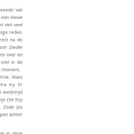
tweede van
p een nieuw
t niet veel
nige reden.
rect na de
oor Zwolle
es over en
snel in de
dat moment.
trok. Want
ra try. Er
e wedstrijd
jn (3e try)
. Zoals Jos
epen achter
oe in deze