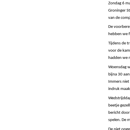
Zondag 6 ma
Groninger S
van de compe
De voorbere
hebben we f
Tijdens de t
voor de kamp
hadden we no
Woensdag wer
bijna 30 aan
Immers niet 
indruk maak
Wedstrijddag
beetje gezel
bericht door
spelen. De
m
De niet opg