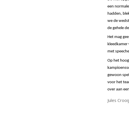
een normale
hadden
,
ble
we de wedstr
de gehele d
Het mag gee
kleedkamer w
met speeches
Op het hoog
kampioenssch
gewoon spele
voor het te
over aan een
Jules Croo