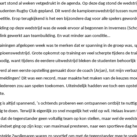
art stond al weken vetgedrukt in de agenda. Op deze dag stond de wedstri
tudenten Rugby Club gepland. Dit werd de kampioenswedstrijd tussen nu
titie. Erop terugkijkend is het een bijzondere dag voor alle spelers geword
iding op deze wedstrijd was de week ervoor al begonnen in
Inverness
(Scho
link gewerkt aan teambuilding. En wat minder aan conditie…
rainingen afgelopen week was te merken dat er spanning in de groep was, 
ioenswedstrijd. Grote opkomst op training en veel scherpte tijdens de trai
dig, want tijdens de eerdere uitwedstrijd bleken de studenten behoorlijk t
d al een eerste opstelling gemaakt door de coach (Arjan), tot mijn verba
meldingen! Dit was een record, maar maakte het maken van de keuzes moei
iedereen zou aan spelen toekomen. Uiteindelijk hadden we toch een opstell
te.
 is altijd spannend, ‘s ochtends
proberen een ontspannen
ontbijt te nutti
lig te doen.
Terwijl ik eigenlijk zo snel mogelijk het veld op wil. Helaas kwam
 dat de tegenstander geen voltallig team op kon stellen, maar wel de wedstr
indset
ging op zijn kop; van maximaal presteren, naar een sportieve dag h
estelde
Zwollenaren
waren zo sportief om met de tegenstander mee te spel