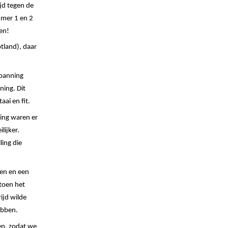
jd tegen de
mmer 1 en 2
en!
tland), daar
spanning
ning. Dit
aai en fit.
zing waren er
lijker.
ing die
gen en een
 toen het
ijd wilde
ebben.
en, zodat we