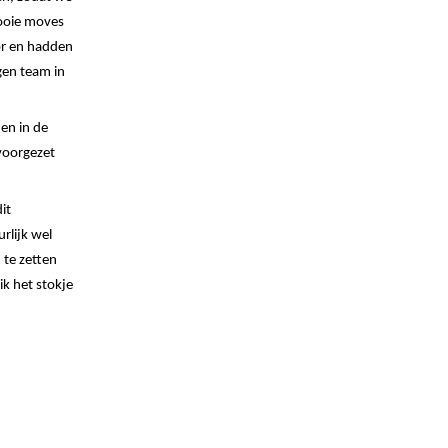
oie moves
or en hadden
gen team in
en in de
voorgezet
it
rlijk wel
 te zetten
ik het stokje