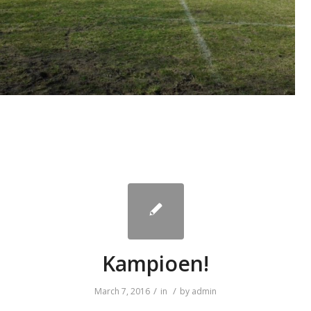
Kampioen!
/
/
March 7, 2016
in
by
admin