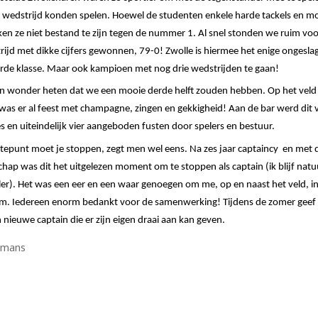
 wedstrijd konden spelen. Hoewel de studenten enkele harde
tackels
en mo
k
en ze niet bestand te zijn tegen
de nummer 1
. Al snel stonden we ruim vo
ijd met dikke cijfers gewonnen, 79-0! Zwolle is hiermee het enige ongesla
erde klasse. Maar ook kampioen met nog drie wedstri
jden te gaan!
n wonder heten dat we een mooie derde helft zouden hebben. Op het veld 
as er al feest met champagne, zingen en gekkigheid! Aan de bar werd dit 
 en uiteindelijk vier aangeboden fusten door spelers en bestuur.
tepunt moet je stoppen, zegt men wel eens. Na zes jaar
captaincy
en met d
ap was dit het uitgelezen moment om te stoppen als captain (ik blijf natuu
r). Het was een eer en een waar genoegen om me, op en naast het veld, in
am. Iedereen enorm bedankt voor de samenwerking!
Tijdens
de zomer geef 
 nieuwe captain die
er zijn eigen draai aan kan geven.
ijmans