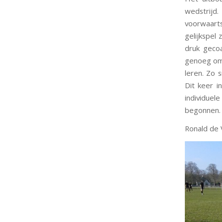
wedstrijd
voorwaarts
gelijkspel
druk geco
genoeg om 
leren. Zo 
Dit keer i
individuel
begonnen.
Ronald de 