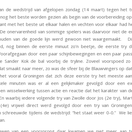
kan de wedstrijd van afgelopen zondag (14 maart) tegen het 
nog het beste worden gezien als begin van de voorbereiding o
ant met het beste uit elkaar halen en vechten voor elkaar had he
De onervarenheid van sommige spelers was daarvoor niet de e
ouden van de goede lijn werd gewoon niet waargemaakt. Di
rd, nog binnen de eerste minuut zo’n beetje, de eerste try d
Voorafgegaan door een paar schijnbewegingen en een paar pass
e Sander Kok de bal voorbij de tryline. Zoveel voorspoed zo 
dat smaakt naar meer, zo was de sfeer bij de Blauwvingers op 
het vooral Groningen dat zich deze eerste try het meeste aan
kele minuten was er al een gelijkmaker gevolgd door een ext
en wisselwerking tussen actie en reactie dat het karakter van d
En waarbij iedere volgende try van Zwolle door Jos (2e try), Marti
(4e) vrijwel direct werd gevolgd door een try van Groningen
schreeuwde tijdens de wedstrijd: ”het staat weer 0-0.’’ We li
an.
uwen van een voorsprong daar kwamen we niet meer aan t