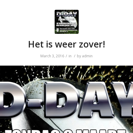
Het is weer zover!
/
/
March 3, 2016
in
by
admin