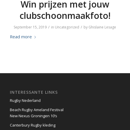
Win prijzen met jouw
clubschoonmaakfoto!
/
/
September 15, 2019
in
Uncategorized
by
Ghislaine Lesage
Read more
INTERESSANTE LINKS
Rugby Nederland
Beach Rugby Ameland Festival
New Nexus Groningen 10’s
Canterbury Rugby kleding