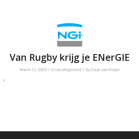
Van Rugby krijg je ENerGIE
/
/
March 12, 2020
in
Uncategorized
by
Daan van Roijen
e