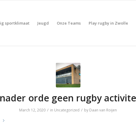
lig sportklimaat
Jeugd
Onze Teams
Play rugby in Zwolle
 nader orde geen rugby activite
/
/
March 12, 2020
in
Uncategorized
by
Daan van Roijen
e