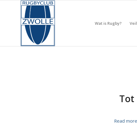
Wat is Rugby?
Vei
Tot
Read mor