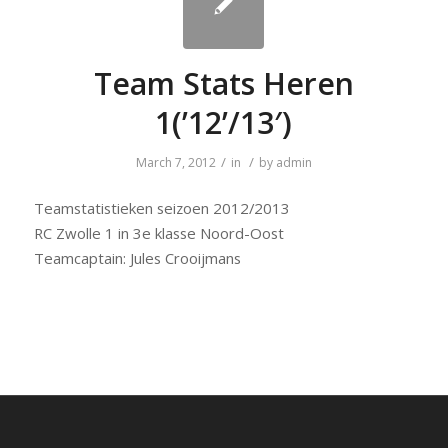
Team Stats Heren
1(’12’/13′)
/
/
March 7, 2012
in
by
admin
Teamstatistieken seizoen 2012/2013
RC Zwolle 1 in 3e klasse Noord-Oost
Teamcaptain: Jules Crooijmans