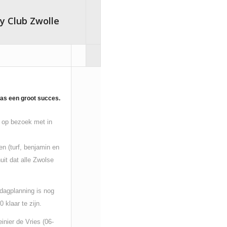
by Club Zwolle
was een groot succes.
 op bezoek met in
en (turf, benjamin en
it dat alle Zwolse
dagplanning is nog
 klaar te zijn.
inier de Vries (06-