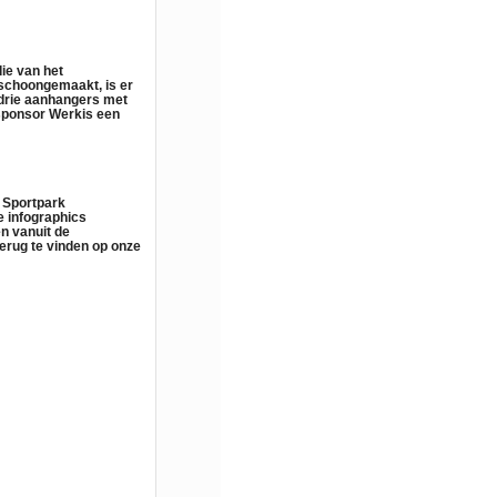
die van het
 schoongemaakt, is er
r drie aanhangers met
 sponsor Werkis een
 Sportpark
e infographics
en vanuit de
terug te vinden op onze