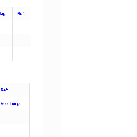
lag
Ref:
Ref:
Roel Luinge