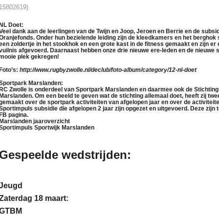
15802619)
NL Doet:
Veel dank aan de leerlingen van de Twijn en Joop, Jeroen en Berrie en de subsi
Oranjefonds. Onder hun bezielende leiding zijn de kleedkamers en het berghok
een zoldertje in het stookhok en een grote kast in de fitness gemaakt en zijn e
vuilnis afgevoerd. Daarnaast hebben onze drie nieuwe ere-leden en de nieuwe
mooie plek gekregen!
Foto’s:
http://www.rugbyzwolle.nl/declub/foto-album/category/12-nl-doet
Sportpark Marslanden:
RC Zwolle is onderdeel van Sportpark Marslanden en daarmee ook de Stichting
Marslanden. Om een beeld te geven wat de stichting allemaal doet, heeft zij twe
gemaakt over de sportpark activiteiten van afgelopen jaar en over de activiteit
Sportimpuls subsidie die afgelopen 2 jaar zijn opgezet en uitgevoerd. Deze zijn 
FB pagina.
Marslanden jaaroverzicht
Sportimpuls Sportwijk Marslanden
Gespeelde wedstrijden:
Jeugd
Zaterdag 18 maart:
GTBM