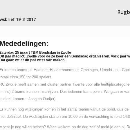
Rug
wsbrief 19-3-2017
Mededelingen:
Zaterdag 25 maart TBM Bondsdag in Zwolle
Dit jaar mag RC Zwolle voor de 2e keer een Bondsdag organiseren. Vorig jaar 
Dat gaan we er dit jaar weer van maken!
Er komen teams uit Haarlem, Haarlemmermeer, Groningen, Utrecht en ‘t Gooi
totaal circa 150 tot 200 spelers.
RC Zwolle heeft samen met cluster partner Twente voor alle leeftijdscategorie
mini’s) 2 teams kunnen inschrijven. Dus iedereen kan spelen. We gaan er vanu
spelers komen – Jong en Oud(er).
Er kunnen nog wijzigingen komen in het aantal teams vanuit de bond, dus de 
niet definitief. De wedstrijden starten om 10:00 en de verwachting is rond 14:00
Mocht je nog willen helpen? Wees welkom op de dag zelf of meld je aan bij Re