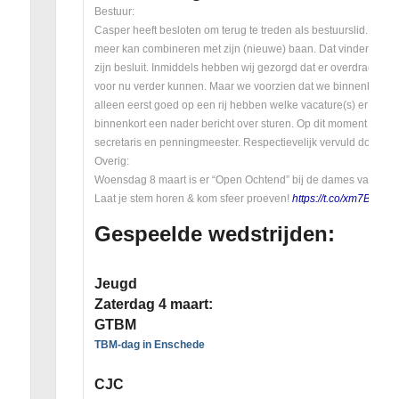
Bestuur:
Casper heeft besloten om terug te treden als bestuurslid. De red
meer kan combineren met zijn (nieuwe) baan. Dat vinden we e
zijn besluit. Inmiddels hebben wij gezorgd dat er overdracht v
voor nu verder kunnen. Maar we voorzien dat we binnenkort ver
alleen eerst goed op een rij hebben welke vacature(s) er preci
binnenkort een nader bericht over sturen. Op dit moment bestaat 
secretaris en penningmeester. Respectievelijk vervuld door Mar
Overig:
Woensdag 8 maart is er “Open Ochtend” bij de dames van het 
Laat je stem horen & kom sfeer proeven!
https://t.co/xm7BaM
Gespeelde wedstrijden:
Jeugd
Zaterdag 4 maart:
GTBM
TBM-dag in Enschede
CJC