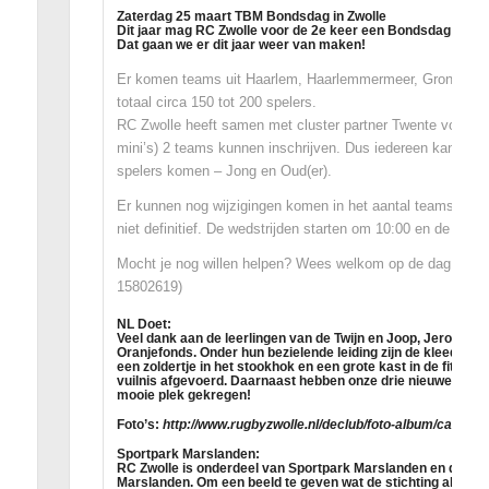
Zaterdag 25 maart TBM Bondsdag in Zwolle
Dit jaar mag RC Zwolle voor de 2e keer een Bondsdag organi
Dat gaan we er dit jaar weer van maken!
Er komen teams uit Haarlem, Haarlemmermeer, Groningen, 
totaal circa 150 tot 200 spelers.
RC Zwolle heeft samen met cluster partner Twente voor alle 
mini’s) 2 teams kunnen inschrijven. Dus iedereen kan spel
spelers komen – Jong en Oud(er).
Er kunnen nog wijzigingen komen in het aantal teams vanui
niet definitief. De wedstrijden starten om 10:00 en de verwa
Mocht je nog willen helpen? Wees welkom op de dag zelf of 
15802619)
NL Doet:
Veel dank aan de leerlingen van de Twijn en Joop, Jeroen en
Oranjefonds. Onder hun bezielende leiding zijn de kleedkam
een zoldertje in het stookhok en een grote kast in de fitnes
vuilnis afgevoerd. Daarnaast hebben onze drie nieuwe ere-
mooie plek gekregen!
Foto’s:
http://www.rugbyzwolle.nl/declub/foto-album/category
Sportpark Marslanden:
RC Zwolle is onderdeel van Sportpark Marslanden en daarme
Marslanden. Om een beeld te geven wat de stichting allemaal 