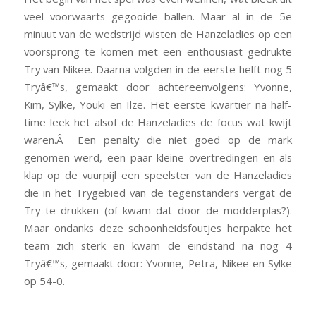
veel voorwaarts gegooide ballen. Maar al in de 5e
minuut van de wedstrijd wisten de Hanzeladies op een
voorsprong te komen met een enthousiast gedrukte
Try van Nikee. Daarna volgden in de eerste helft nog 5
Tryâ€™s, gemaakt door achtereenvolgens: Yvonne,
Kim, Sylke, Youki en Ilze. Het eerste kwartier na half-
time leek het alsof de Hanzeladies de focus wat kwijt
waren.Â Een penalty die niet goed op de mark
genomen werd, een paar kleine overtredingen en als
klap op de vuurpijl een speelster van de Hanzeladies
die in het Trygebied van de tegenstanders vergat de
Try te drukken (of kwam dat door de modderplas?).
Maar ondanks deze schoonheidsfoutjes herpakte het
team zich sterk en kwam de eindstand na nog 4
Tryâ€™s, gemaakt door: Yvonne, Petra, Nikee en Sylke
op 54-0.