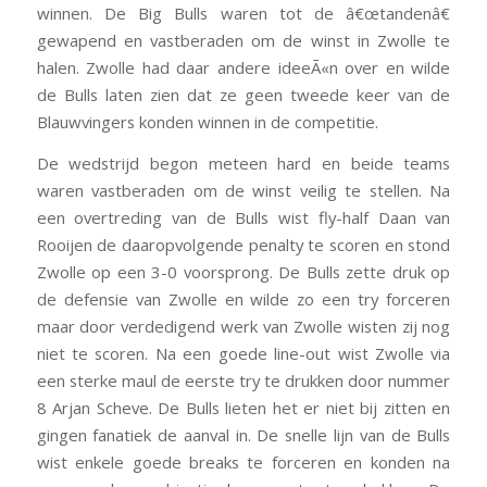
winnen. De Big Bulls waren tot de â€œtandenâ€
gewapend en vastberaden om de winst in Zwolle te
halen. Zwolle had daar andere ideeÃ«n over en wilde
de Bulls laten zien dat ze geen tweede keer van de
Blauwvingers konden winnen in de competitie.
De wedstrijd begon meteen hard en beide teams
waren vastberaden om de winst veilig te stellen. Na
een overtreding van de Bulls wist fly-half Daan van
Rooijen de daaropvolgende penalty te scoren en stond
Zwolle op een 3-0 voorsprong. De Bulls zette druk op
de defensie van Zwolle en wilde zo een try forceren
maar door verdedigend werk van Zwolle wisten zij nog
niet te scoren. Na een goede line-out wist Zwolle via
een sterke maul de eerste try te drukken door nummer
8 Arjan Scheve. De Bulls lieten het er niet bij zitten en
gingen fanatiek de aanval in. De snelle lijn van de Bulls
wist enkele goede breaks te forceren en konden na