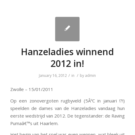
Hanzeladies winnend
2012 in!
/
/
January 16, 2012
in
by
admin
Zwolle – 15/01/2011
Op een zonovergoten rugbyveld (5ÂºC in januari !?!)
speelden de dames van de Hanzeladies vandaag hun
eerste wedstrijd van 2012. De tegenstander: de Raving
Pumaâ€™s uit Haarlem.
Het begin van het spel was even wennen, wat bleek uit