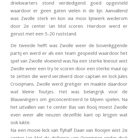
driekwarters stond verdedigend goed opgesteld
waardoor er geen gaten vielen in de lijn. Aanvallend
was Zwolle sterk en kon via mooi lijnwerk wederom
door 2e center Ian Mol scoren. Hierdoor werd er
gerust met een 5-20 ruststand.
De tweede helft was Zwolle weer de bovenliggende
partij en werd er als een team gespeeld waardoor het
spel van Zwolle vloeiend was.Na een sterke lineout wist
Zwolle weer een try te scoren door een sterke maul op
te zetten die werd verzilverd door captain en lock Jules
Crooijmans. Zwolle werd gretiger en maakte daardoor
wat kleine foutjes. Het was belangrijk voor de
Blauwvingers om geconcentreerd te blijven spelen. Na
het uitvallen van 1e center Bas van Rooij moest Zwolle
even weer alle neuzen dezelfde kant op krijgen wat
ook lukte.
Na een mooie kick van flyhalf Daan van Rooijen wist 2e
center Ian Mol de defensie van Groningen onder druk