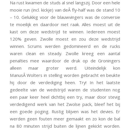
Na rust kwamen de studs al snel langszij. Door een hele
mooie run (incl. kickje) van deÂ fly-half was de stand 10
– 10. Gelukkig voor de blauwvingers was de conversie
te moeilijk en daardoor niet raak. Alles moest uit de
kast om deze wedstrijd te winnen. Iedereen moest
120% geven. Zwolle moest en zou deze wedstrijd
winnen. Scrums werden gedomineerd en de rucks
waren clean en steady. Zwolle kreeg een aantal
penalties mee waardoor de druk op de Groningers
alleen maar groter werd. Uiteindelijk kon
ManusÂ Wolters in stelling worden gebracht en beukte
hij door de verdediging heen. Try! In het laatste
gedeelte van de wedstrijd waren de studenten nog
een paar keer heel dichtbij een try, maar door stevig
verdedigend werk van het Zwolse pack, bleef het bij
een goede poging. Rustig blijven was het devies. Er
werden geen fouten meer gemaakt en zo kon de bal
na 80 minuten strijd buiten de lijnen gekickt worden.