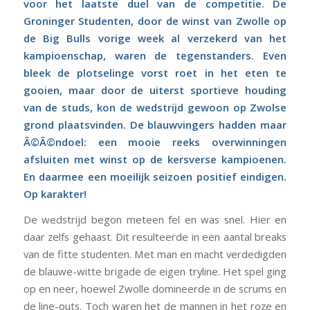
voor het laatste duel van de competitie. De
Groninger Studenten, door de winst van Zwolle op
de Big Bulls vorige week al verzekerd van het
kampioenschap, waren de tegenstanders. Even
bleek de plotselinge vorst roet in het eten te
gooien, maar door de uiterst sportieve houding
van de studs, kon de wedstrijd gewoon op Zwolse
grond plaatsvinden. De blauwvingers hadden maar
Ã©Ã©ndoel: een mooie reeks overwinningen
afsluiten met winst op de kersverse kampioenen.
En daarmee een moeilijk seizoen positief eindigen.
Op karakter!
De wedstrijd begon meteen fel en was snel. Hier en
daar zelfs gehaast. Dit resulteerde in een aantal breaks
van de fitte studenten. Met man en macht verdedigden
de blauwe-witte brigade de eigen tryline. Het spel ging
op en neer, hoewel Zwolle domineerde in de scrums en
de line-outs. Toch waren het de mannen in het roze en