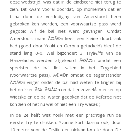
deze wedstrijd, was dat in de eindscore niet terug te
zien. Dit kwam vooral doordat, op momenten dat er
bijna door de verdediging van Amersfoort heen
gebroken kon worden, een voorwaartse pass werd
gegooid Ã³f de bal niet werd gevangen. Omdat
Amersfoort maar Ã©Ã©n keer een kleine doorbraak
had (goed door Youki en Gerona getackeld) bleef de
stand lang 0-0. Wel bijzonder: 3 Tryâ€™s van de
Hanzeladies werden afgekeurd: Ã©Ã©n omdat een
speelster de bal liet vallen in het Trygebied
(voorwaartse pass), Ã©Ã©n omdat de tegenstander
Ã©Ã©n vinger onder de bal had weten te krijgen bij
het drukken Ã©n Ã©Ã©n omdat er zoveelÂ mensen op
Wietske en de bal waren gedoken dat de Referee niet
kon zien of het nu wel of niet een Try wasâ€¦.
In de 2e helft wist Youki met een prachtige run de
eerste Try te drukken. Yvonne kort daarna ook, door
10 meter voor de Trylijn een pick-and-go te doen. De