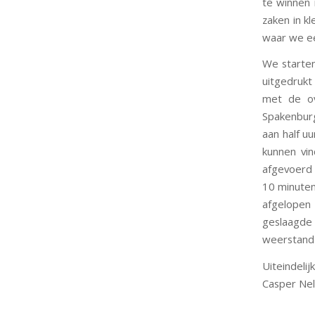
te winnen 
zaken in k
waar we ee
We starten
uitgedrukt
met de ov
Spakenburg
aan half uu
kunnen vi
afgevoerd 
10 minute
afgelopen
geslaagde 
weerstand 
Uiteindeli
Casper Nel