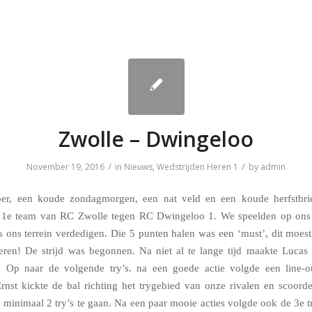
Zwolle – Dwingeloo
/
/
November 19, 2016
in
Nieuws
,
Wedstrijden Heren 1
by
admin
r, een koude zondagmorgen, een nat veld en een koude herfstbri
t 1e team van RC Zwolle tegen RC Dwingeloo 1. We speelden op ons
 ons terrein verdedigen. Die 5 punten halen was een ‘must’, dit moes
eren! De strijd was begonnen. Na niet al te lange tijd maakte Lucas 
. Op naar de volgende try’s. na een goede actie volgde een line-ou
nst kickte de bal richting het trygebied van onze rivalen en scoord
 minimaal 2 try’s te gaan. Na een paar mooie acties volgde ook de 3e t