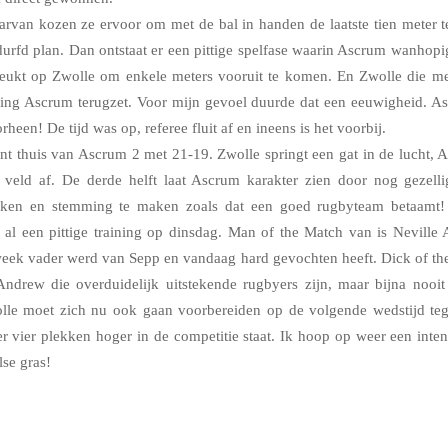
aarvan kozen ze ervoor om met de bal in handen de laatste tien meter t
urfd plan. Dan ontstaat er een pittige spelfase waarin Ascrum wanhopi
eukt op Zwolle om enkele meters vooruit te komen. En Zwolle die me
king Ascrum terugzet. Voor mijn gevoel duurde dat een eeuwigheid. 
heen! De tijd was op, referee fluit af en ineens is het voorbij.
nt thuis van Ascrum 2 met 21-19. Zwolle springt een gat in de lucht, 
t veld af. De derde helft laat Ascrum karakter zien door nog gezellig
inken en stemming te maken zoals dat een goed rugbyteam betaamt
 al een pittige training op dinsdag. Man of the Match van is Neville
eek vader werd van Sepp en vandaag hard gevochten heeft. Dick of t
ndrew die overduidelijk uitstekende rugbyers zijn, maar bijna nooit
olle moet zich nu ook gaan voorbereiden op de volgende wedstijd te
r vier plekken hoger in de competitie staat. Ik hoop op weer een inten
se gras!