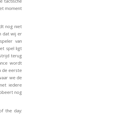
e tactische
 Het moment
dt nog niet
 dat wij er
speler van
t spel ligt
strijd terug
ance wordt
n de eerste
waar we de
met iedere
robeert nog
of the day: