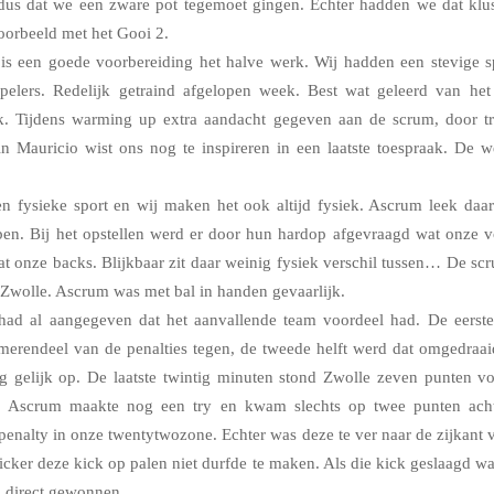
dus dat we een zware pot tegemoet gingen. Echter hadden we dat klus
voorbeeld met het Gooi 2.
d is een goede voorbereiding het halve werk. Wij hadden een stevige s
pelers. Redelijk getraind afgelopen week. Best wat geleerd van het
. Tijdens warming up extra aandacht gegeven aan de scrum, door tr
n Mauricio wist ons nog te inspireren in een laatste toespraak. De w
n fysieke sport en wij maken het ook altijd fysiek. Ascrum leek daa
en. Bij het opstellen werd er door hun hardop afgevraagd wat onze 
t onze backs. Blijkbaar zit daar weinig fysiek verschil tussen… De sc
Zwolle. Ascrum was met bal in handen gevaarlijk.
had al aangegeven dat het aanvallende team voordeel had. De eerste
merendeel van de penalties tegen, de tweede helft werd dat omgedraai
g gelijk op. De laatste twintig minuten stond Zwolle zeven punten v
. Ascrum maakte nog een try en kwam slechts op twee punten acht
penalty in onze twentytwozone. Echter was deze te ver naar de zijkant v
icker deze kick op palen niet durfde te maken. Als die kick geslaagd w
d direct gewonnen.