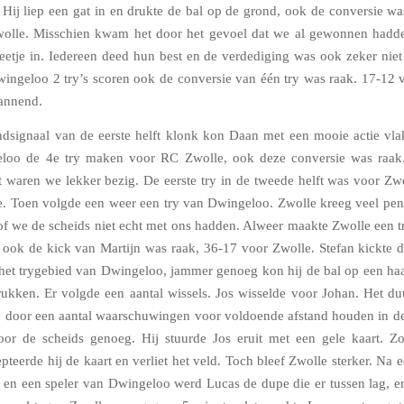
Hij liep een gat in en drukte de bal op de grond, ook de conversie wa
olle. Misschien kwam het door het gevoel dat we al gewonnen hadd
eetje in. Iedereen deed hun best en de verdediging was ook zeker niet
ingeloo 2 try’s scoren ook de conversie van één try was raak. 17-12 
annend.
ndsignaal van de eerste helft klonk kon Daan met een mooie actie vla
loo de 4e try maken voor RC Zwolle, ook deze conversie was raak
t waren we lekker bezig. De eerste try in de tweede helft was voor Zwo
. Toen volgde een weer een try van Dwingeloo. Zwolle kreeg veel pena
sof we de scheids niet echt met ons hadden. Alweer maakte Zwolle een t
ook de kick van Martijn was raak, 36-17 voor Zwolle. Stefan kickte d
het trygebied van Dwingeloo, jammer genoeg kon hij de bal op een haa
ukken. Er volgde een aantal wissels. Jos wisselde voor Johan. Het du
n door een aantal waarschuwingen voor voldoende afstand houden in de 
or de scheids genoeg. Hij stuurde Jos eruit met een gele kaart. Zo
teerde hij de kaart en verliet het veld. Toch bleef Zwolle sterker. Na 
s en een speler van Dwingeloo werd Lucas de dupe die er tussen lag, e