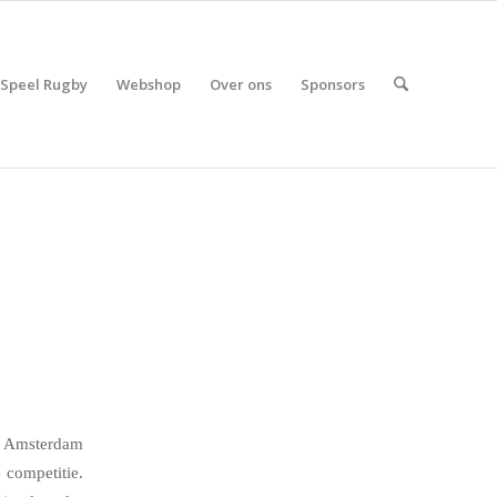
Speel Rugby
Webshop
Over ons
Sponsors
t Amsterdam
 competitie.