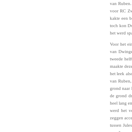
van Ruben. 
voor RC Zw
kakte een b
toch kon Dw
het werd sp
Voor het ei
van Dwinge
tweede helf
maakte deze
het leek al
van Ruben, 
grond naar 
de grond dr
heel lang e
werd het vo
zeggen accep
tussen Jule