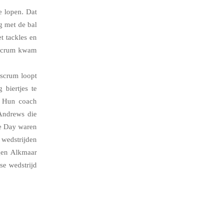
e lopen. Dat
g met de bal
t tackles en
Ascrum kwam
Ascrum loopt
 biertjes te
! Hun coach
 Andrews die
he Day waren
 wedstrijden
gen Alkmaar
se wedstrijd