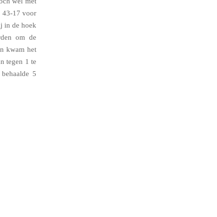
toch wel met
. 43-17 voor
j in de hoek
orden om de
ien kwam het
 tegen 1 te
e behaalde 5