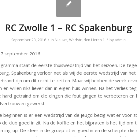
RC Zwolle 1 – RC Spakenburg
/
/
September 23, 2016
in
Nieuws
,
Wedstrijden Heren 1
by
admin
17 september 2016
gramma staat de eerste thuiswedstrijd van het seizoen. De tege
urg. Spakenburg verloor net als wij de eerste wedstrijd van het
gebrand zijn om dit recht te zetten. Maar wij hebben de week ervo
n en willen niks liever dan in eigen huis winnen. Na het verlies t
hard getraind om die dingen die fout gingen te verbeteren e
lfvertrouwen gewerkt.
 beginnen is er een wedstrijd van de jeugd bezig wat er voor z
 de club goed in zit. Na de koffie en het bijpraten is het tijd om
ming-up. De sfeer in de groep zit er goed in en de scherpte die 