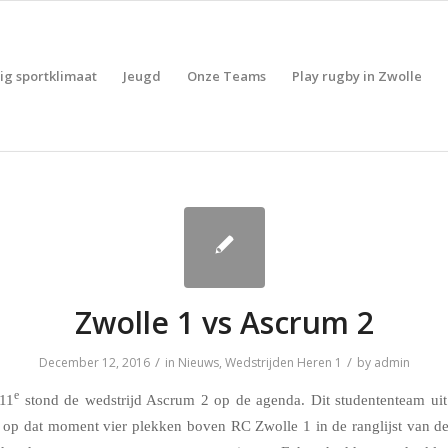
lig sportklimaat
Jeugd
Onze Teams
Play rugby in Zwolle
Zwolle 1 vs Ascrum 2
/
/
December 12, 2016
in
Nieuws
,
Wedstrijden Heren 1
by
admin
e
11
stond de wedstrijd Ascrum 2 op de agenda. Dit studententeam ui
 op dat moment vier plekken boven RC Zwolle 1 in de ranglijst van de