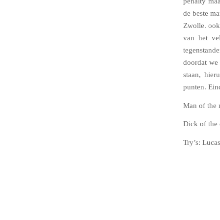
penalty maa
de beste ma
Zwolle. ook
van het ve
tegenstande
doordat we
staan, hier
punten. Ein
Man of the 
Dick of the 
Try’s: Luca