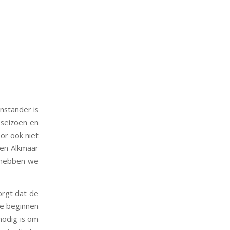
nstander is
 seizoen en
or ook niet
egen Alkmaar
n hebben we
orgt dat de
 te beginnen
nodig is om