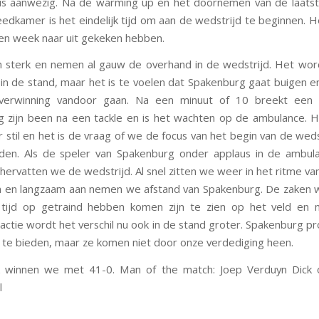
is aanwezig. Na de warming up en het doornemen van de laatst
leedkamer is het eindelijk tijd om aan de wedstrijd te beginnen.
n week naar uit gekeken hebben.
 sterk en nemen al gauw de overhand in de wedstrijd. Het wor
 in de stand, maar het is te voelen dat Spakenburg gaat buigen en
erwinning vandoor gaan. Na een minuut of 10 breekt een 
 zijn been na een tackle en is het wachten op de ambulance. He
r stil en het is de vraag of we de focus van het begin van de wed
nden. Als de speler van Spakenburg onder applaus in de ambul
hervatten we de wedstrijd. Al snel zitten we weer in het ritme va
n en langzaam aan nemen we afstand van Spakenburg. De zaken 
 tijd op getraind hebben komen zijn te zien op het veld en 
actie wordt het verschil nu ook in de stand groter. Spakenburg p
te bieden, maar ze komen niet door onze verdediging heen.
jk winnen we met 41-0. Man of the match: Joep Verduyn Dick 
l