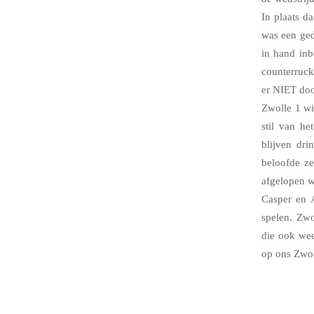
In plaats d
was een ged
in hand inb
counterruc
er NIET door
Zwolle 1 wi
stil van he
blijven dr
beloofde ze
afgelopen w
Casper en A
spelen. Zw
die ook wee
op ons Zwol