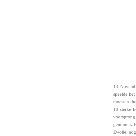
13 Novembe
speelde he
moesten dus
18 sterke h
voorsprong
genomen, Er
Zwolle, nog