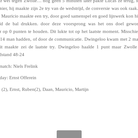
r wel tegen Zwolle… nog geen 5 minuten later pakte Lucas ze terug, 
nier, hij maakte zijn 2e try van de wedstrijd, de conversie was ook raak
 Mauricio maakte een try, door goed samenspel en goed lijnwerk kon hi
ld de bal drukken. door deze voorsprong was het ons doel gew
r op 0 punten te houden. Dit lukte tot op het laatste moment. Missch
 14 man hadden, of door de communicatie. Dwingeloo kwam met 2 man
uit maakte zei de laatste try. Dwingeloo haalde 1 punt maar Zwoll
dstand 48-24
match: Niels Frelink
day: Ernst Offerein
s (2), Ernst, Ruben(2), Daan, Mauricio, Martijn