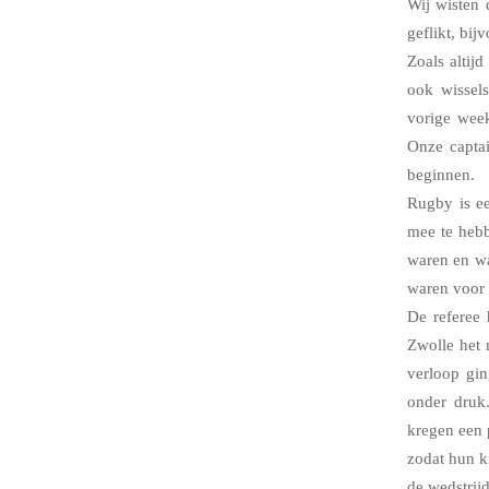
Wij wisten 
geflikt, bij
Zoals altij
ook wissels
vorige week
Onze captai
beginnen.
Rugby is ee
mee te hebb
waren en wa
waren voor 
De referee 
Zwolle het 
verloop gin
onder druk
kregen een 
zodat hun k
de wedstrij