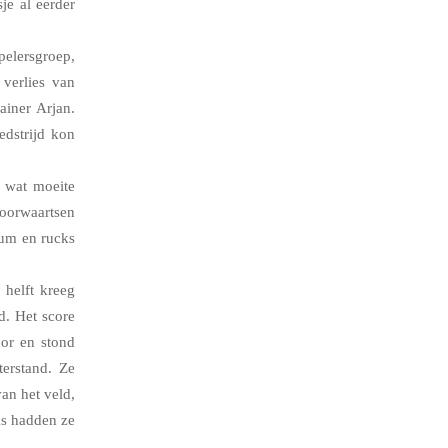
je al eerder
pelersgroep,
 verlies van
ainer Arjan.
edstrijd kon
r wat moeite
voorwaartsen
rum en rucks
 helft kreeg
d. Het score
oor en stond
erstand. Ze
an het veld,
as hadden ze