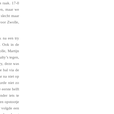
s raak. 17-0
en, maar we
 slecht maar
voor Zwolle,
k na een try
. Ook in de
lle, Martijn
lty’s tegen,
ry, deze was
e bal via de
r na niet op
urde niet zo
eerste helft
nder iets te
een opstootje
r volgde een