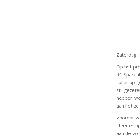
Zaterdag 
Op het pro
RC Spakenb
zal er op 
stil gezete
hebben we 
aan het ze
Voordat we
sfeer er op
aan de war