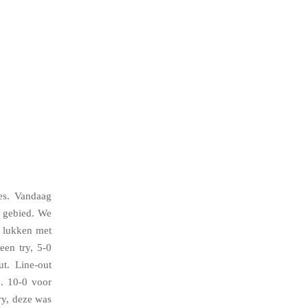
es. Vandaag
 gebied. We
t lukken met
een try, 5-0
t. Line-out
e. 10-0 voor
ry, deze was