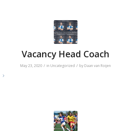
Vacancy Head Coach
/
/
May 23, 2020
in
Uncategorized
by
Daan van Roijen
e