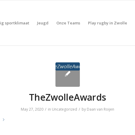
lig sportklimaat
Jeugd
Onze Teams
Play rugby in Zwolle
TheZwolleAwards
/
/
May 27, 2020
in
Uncategorized
by
Daan van Roijen
e