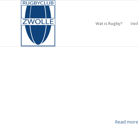
Wat is Rugby?
Vei
Read mor