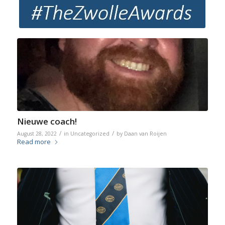
Nieuwe coach!
/
/
August 28, 2022
in
Uncategorized
by
Daan van Roijen
Read more