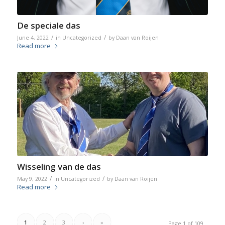
De speciale das
/
/
June 4, 2022
in
Uncategorized
by
Daan van Roijen
Read more
Wisseling van de das
/
/
May 9, 2022
in
Uncategorized
by
Daan van Roijen
Read more
1
2
3
›
»
Page 1 of 109