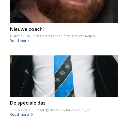
Nieuwe coach!
/
/
August 28, 2022
in
Uncategorized
by
Daan van Roijen
Read more
De speciale das
/
/
June 4, 2022
in
Uncategorized
by
Daan van Roijen
Read more