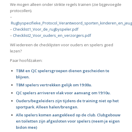
We mogen alleen onder strikte regels trainen (zie bijgevoegde
protocollen).
–
Rugbyspecifieke_Protocol_Verantwoord_sporten_kinderen_en_jeug
–
Checklist1_Voor_de_rugbyspeler.pdf
–
Checklist2_Voor_ouders_en_verzorgers.pdf
Wil iedereen de checklijsten voor ouders en spelers goed
lezen?
Paar hoofdzaken:
TBM en CJC spelersgroepen dienen gescheiden te
blijven.
TBM spelers vertrekken gelijk om 19:00u.
CJC spelers arriveren vlak voor aanvang om 19:10u.
Ouders/begeleiders zijn tijdens de training niet op het
sportpark. Alleen halen/brengen.
Alle spelers komen aangekleed op de club. Clubgebouw
en toiletten zijn afgesloten voor spelers (neem je eigen
bidon mee)