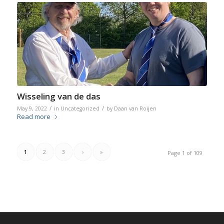
Wisseling van de das
/
/
May 9, 2022
in
Uncategorized
by
Daan van Roijen
Read more
1
2
3
›
»
Page 1 of 109