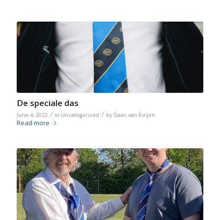
De speciale das
/
/
June 4, 2022
in
Uncategorized
by
Daan van Roijen
Read more