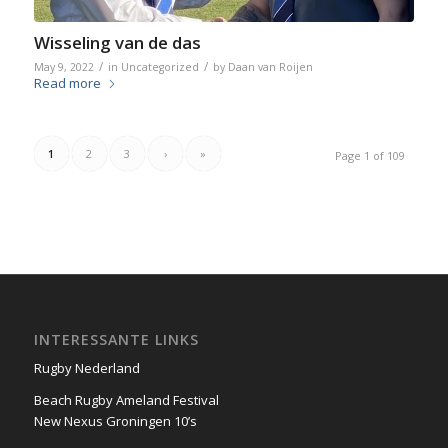
Wisseling van de das
/
/
May 9, 2022
in
Uncategorized
by
Daan van Roijen
Read more
1
2
3
›
»
Page 1 of 109
INTERESSANTE LINKS
Rugby Nederland
Beach Rugby Ameland Festival
New Nexus Groningen 10’s