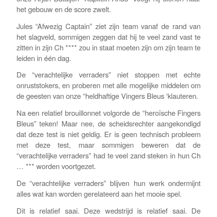
het gebouw en de score zwelt.
Jules “Afwezig Captain” ziet zijn team vanaf de rand van
het slagveld, sommigen zeggen dat hij te veel zand vast te
zitten in zijn Ch **** zou in staat moeten zijn om zijn team te
leiden in één dag.
De “verachtelijke verraders” niet stoppen met echte
onruststokers, en proberen met alle mogelijke middelen om
de geesten van onze “heldhaftige Vingers Bleus ‘klauteren.
Na een relatief brouillonnet volgorde de “heroïsche Fingers
Bleus” teken! Maar nee, de scheidsrechter aangekondigd
dat deze test is niet geldig. Er is geen technisch probleem
met deze test, maar sommigen beweren dat de
“verachtelijke verraders” had te veel zand steken in hun Ch
… *** worden voortgezet.
De “verachtelijke verraders” blijven hun werk ondermijnt
alles wat kan worden gerelateerd aan het mooie spel.
Dit is relatief saai. Deze wedstrijd is relatief saai. De