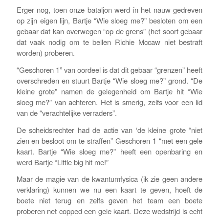
Erger nog, toen onze bataljon werd in het nauw gedreven
op zijn eigen lijn, Bartje “Wie sloeg me?” besloten om een
gebaar dat kan overwegen “op de grens” (het soort gebaar
dat vaak nodig om te bellen Richie Mccaw niet bestraft
worden) proberen.
“Geschoren 1” van oordeel is dat dit gebaar “grenzen” heeft
overschreden en stuurt Bartje “Wie sloeg me?” grond. “De
kleine grote” namen de gelegenheid om Bartje hit “Wie
sloeg me?” van achteren. Het is smerig, zelfs voor een lid
van de “verachtelijke verraders”.
De scheidsrechter had de actie van ‘de kleine grote “niet
zien en besloot om te straffen” Geschoren 1 “met een gele
kaart. Bartje “Wie sloeg me?” heeft een openbaring en
werd Bartje “Little big hit me!”
Maar de magie van de kwantumfysica (ik zie geen andere
verklaring) kunnen we nu een kaart te geven, hoeft de
boete niet terug en zelfs geven het team een boete
proberen net copped een gele kaart. Deze wedstrijd is echt