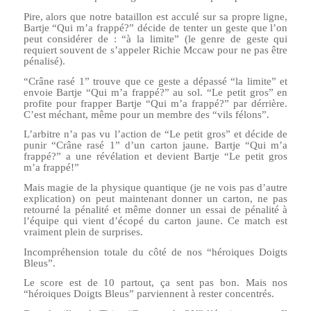
Pire, alors que notre bataillon est acculé sur sa propre ligne,
Bartje “Qui m’a frappé?” décide de tenter un geste que l’on
peut considérer de : “à la limite” (le genre de geste qui
requiert souvent de s’appeler Richie Mccaw pour ne pas être
pénalisé).
“Crâne rasé 1” trouve que ce geste a dépassé “la limite” et
envoie Bartje “Qui m’a frappé?” au sol. “Le petit gros” en
profite pour frapper Bartje “Qui m’a frappé?” par dérrière.
C’est méchant, même pour un membre des “vils félons”.
L’arbitre n’a pas vu l’action de “Le petit gros” et décide de
punir “Crâne rasé 1” d’un carton jaune. Bartje “Qui m’a
frappé?” a une révélation et devient Bartje “Le petit gros
m’a frappé!”
Mais magie de la physique quantique (je ne vois pas d’autre
explication) on peut maintenant donner un carton, ne pas
retourné la pénalité et même donner un essai de pénalité à
l’équipe qui vient d’écopé du carton jaune. Ce match est
vraiment plein de surprises.
Incompréhension totale du côté de nos “héroiques Doigts
Bleus”.
Le score est de 10 partout, ça sent pas bon. Mais nos
“héroiques Doigts Bleus” parviennent à rester concentrés.