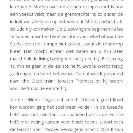
later weet Martijn over de zijlijnen te lopen (het is ook
een voetbalveld) maar de grensrechter is zo onder de
indruk van alle lijnen op het veld dat Martijn onbestraft
de 2de try kon maken. De Blauwvingers beginnen nu los
te komen maar het bleef vechten voor elke bal want de
Studs lieten het tempo niet zakken zodat de druk erop
bleef. Het mocht echter niet baten en 6 min later
maakt ook de living baslegend Laury een try. Er zijn nog
10 min te gaan in de eerste helft, Zwolle wordt terug
gedrongen en heeft het zwaar. De bal wordt gespeeld
naar ‘the Black train’ (Jonatan Thomas) en hij scoort
voor de Studs de eerste try.
Na de lekkere lange rust zodat iedereen goed koud
kon worden ging het spel weer verder. In de tweede
helft was het minstens zo spannend als in de eerste
helft met weinig kansen voor beide teams scoort toch
de bassist voor Zwolle. Vervolgens scoort Milo Kroon