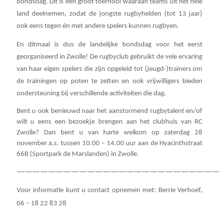
bondsdag. Dit is een groot toernooi waaraan teams uit het hele
land deelnemen, zodat de jongste rugbyhelden (tot 13 jaar)
ook eens tegen én met andere spelers kunnen rugbyen.
En ditmaal is dus de landelijke bondsdag voor het eerst
georganiseerd in Zwolle! De rugbyclub gebruikt de vele ervaring
van haar eigen spelers die zijn opgeleid tot (jeugd-)trainers om
de trainingen op poten te zetten en ook vrijwilligers bieden
ondersteuning bij verschillende activiteiten die dag.
Bent u ook benieuwd naar het aanstormend rugbytalent en/of
wilt u eens een bezoekje brengen aan het clubhuis van RC
Zwolle? Dan bent u van harte welkom op zaterdag 28
november a.s. tussen 10.00 – 14.00 uur aan de Hyacinthstraat
66B (Sportpark de Marslanden) in Zwolle.
——————————————————————————
Voor informatie kunt u contact opnemen met: Berrie Verhoef,
06 – 18 22 83 28