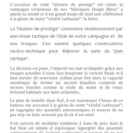
L’occasion de cette “réunion de prestige” est claire: la
campagne victorieuse de nos “héroiques Doigts Bleus” a
atteint sa moitié et il est grand temps de faire une célébration
à la gloire de notre “vénéré carburant”: la bière.
La “réunion de prestige” commence studieusement par
une revue tactique de l’état de notre campagne et de
nos troupes. S’en suivent quelques conversations
tactico-technique pour élaborer la suite du “plan
tactique”.
La décision est prise, l’objectif est clair et limpide: grâce aux
troupes actuelles il nous faut remporter la victoire finale et il
faut enroler de nouveaux soldats pour être dans la capacité
numérique de former un second bataillon composé de
recrues fraiches comme la rosée du matin et de vieux
briscard habitués aux lutes acharnées.
Le plan de bataille étant fixé, il est maintenant l’heure de ce
fameux rite ancestral à la gloire de notre “vénéré carburant”:
en ingurgiter des quantités astronomiques et essayer de ne
pas trop en faire ressortir par là où il est entré.
S’en suivent de multiples traditions à base de jeux dont le
but final est simple et équivoque: ingurgiter des quantités
astronomiques du “vénéré carburant” et essayer de ne pas