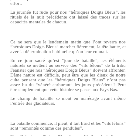
effort.
La journée fut rude pour nos “héroiques Doigts Bleus”, les
rituels de la nuit précédente ont laissé des traces sur les
capacités mentales de chacun.
Ce ne sera que le lendemain matin que l’ont reverra nos
“héroiques Doigts Bleus” marcher fièrement, la tête haute, et
avec la détermination habituelle qu’on leur connait.
En ce jour sacré qu’est “jour de bataille”, les éléments
naturels se mettent au service des “vils félons” de la tribu
Feanster que nos “héroiques Doigts Bleus” doivent affronter.
Dâme nature est difficile, peut être que les dieux de notre
culte pensent que les “héroiques Doigts Bleus” n’ont pas
assez bu du “vénéré carburant” les jours précédent ? Peut
être simplement que cette histoire se passe aux Pays Bas.
Le champ de bataille se meut en marécage avant même
l’entrée des gladiateurs.
La bataille commence, il pleut, il fait froid et les “vils félons”
sont “remontés comme des pendules”.