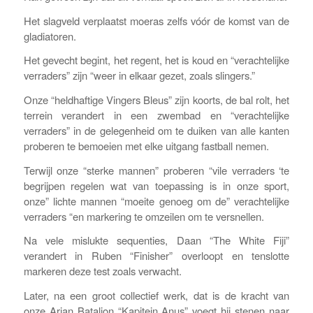
Het slagveld verplaatst moeras zelfs vóór de komst van de
gladiatoren.
Het gevecht begint, het regent, het is koud en “verachtelijke
verraders” zijn “weer in elkaar gezet, zoals slingers.”
Onze “heldhaftige Vingers Bleus” zijn koorts, de bal rolt, het
terrein verandert in een zwembad en “verachtelijke
verraders” in de gelegenheid om te duiken van alle kanten
proberen te bemoeien met elke uitgang fastball nemen.
Terwijl onze “sterke mannen” proberen “vile verraders ‘te
begrijpen regelen wat van toepassing is in onze sport,
onze” lichte mannen “moeite genoeg om de” verachtelijke
verraders “en markering te omzeilen om te versnellen.
Na vele mislukte sequenties, Daan “The White Fiji”
verandert in Ruben “Finisher” overloopt en tenslotte
markeren deze test zoals verwacht.
Later, na een groot collectief werk, dat is de kracht van
onze Arjan Bataljon “Kapitein Anus” voegt hij stenen naar