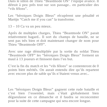
Dans le sillon de Thieu “Beastmode ON” l’équipe avance. Il
détruit à peu près tout sur son passage.. en particulier des
“vils félons”.
Les “héroiques Doigts Bleus” récupèrent une pénalité et
Martijn “Catch me if you can” la transforme.
13 – 10 Ca va un peu mieux.
Après de multiples charges, Thieu “Beastmode ON” parait
relativement hagard.. Il sort du champs de bataille, ne se
sent pas très bien et doit maintenant changer de nom pour
Thieu “Beastmode OFF”.
Avec une rage démultipliée par la sortie du soldat Thieu
“Beastmode OFF” les “héroiques Doigts Bleus” forment un
maul à 13 joueurs et finissent dans l’en but.
C’est la fin du match et les “vils félons” se contenteront de 0
points bien mérités. On aurait entendu dire qu’ils repartent
avec encore plus de sable qu’ils n’étaient venus avec..
Les “héroiques Doigts Bleus” gagnent cette rude bataille et
c’est bien l’essentiel, mais c’était globalement bien
dégueulasse en ce dimanche et il faudra se reconcentrer
pour la suite de cette campagne qui sera encore longue.