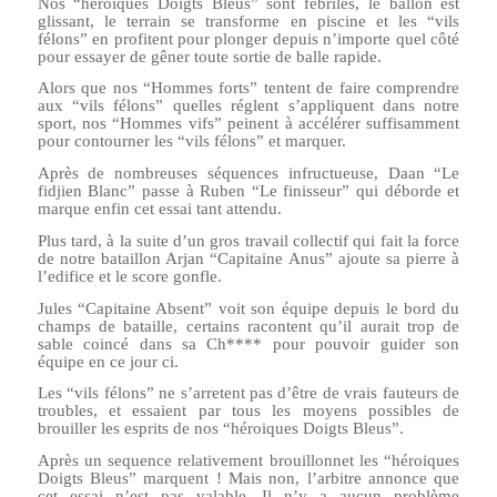
Nos “héroiques Doigts Bleus” sont fébriles, le ballon est
glissant, le terrain se transforme en piscine et les “vils
félons” en profitent pour plonger depuis n’importe quel côté
pour essayer de gêner toute sortie de balle rapide.
Alors que nos “Hommes forts” tentent de faire comprendre
aux “vils félons” quelles réglent s’appliquent dans notre
sport, nos “Hommes vifs” peinent à accélérer suffisamment
pour contourner les “vils félons” et marquer.
Après de nombreuses séquences infructueuse, Daan “Le
fidjien Blanc” passe à Ruben “Le finisseur” qui déborde et
marque enfin cet essai tant attendu.
Plus tard, à la suite d’un gros travail collectif qui fait la force
de notre bataillon Arjan “Capitaine Anus” ajoute sa pierre à
l’edifice et le score gonfle.
Jules “Capitaine Absent” voit son équipe depuis le bord du
champs de bataille, certains racontent qu’il aurait trop de
sable coincé dans sa Ch**** pour pouvoir guider son
équipe en ce jour ci.
Les “vils félons” ne s’arretent pas d’être de vrais fauteurs de
troubles, et essaient par tous les moyens possibles de
brouiller les esprits de nos “héroiques Doigts Bleus”.
Après un sequence relativement brouillonnet les “héroiques
Doigts Bleus” marquent ! Mais non, l’arbitre annonce que
cet essai n’est pas valable. Il n’y a aucun problème