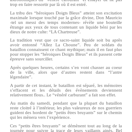
trop en faire ressortir par là où il est entré.
La tribu des “héroiques Doigts Bleus” atteint son excitation
maximale lorsque touché par la grâce divine, Don Mauricio
-tel un messi des temps modernes- révèle une bouteille
étrange aux yeux de tous contenant un liquide béni par les
dieux de notre culte: “LA Chartreuse”.
La tradition veut que ce sacro-saint liquide soit bu après
avoir entonné “Allez La Choune”. Peu de soldats du
bataillon connaissent ce chant mythique; mais il en faut plus
pour stopper les “héroiques Doigts Bleus” et ils passent cette
épreuve sans sourciller.
Après quelques heures, certains s’en vont chasser au coeur
de la ville, alors que d’autres restent dans “l’antre
légendaire”.
A partir de cet instant, le bataillon est séparé, les mémoires
s’effacent et les détails des évènements deviennent
relativement flous.. Le “vénéré carburant” a fait son effet.
Au matin du samedi, pendant que la plupart du bataillon
reste cloitré à l’intérieur, les plus valeureux de nos guerriers
guident des hordent de “petits êtres bruyants” sur le chemin
qui les mènera vers l’expérience.
Ces “petits êtres bruyants” se démènent tout au long de la
journée pour suivre la trace de leurs vaillants ainés. Bel