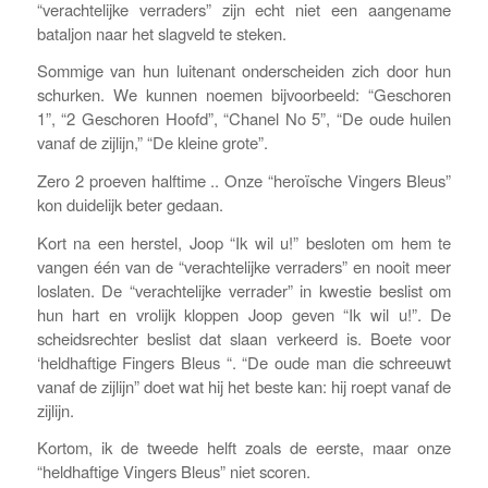
“verachtelijke verraders” zijn echt niet een aangename
bataljon naar het slagveld te steken.
Sommige van hun luitenant onderscheiden zich door hun
schurken. We kunnen noemen bijvoorbeeld: “Geschoren
1”, “2 Geschoren Hoofd”, “Chanel No 5”, “De oude huilen
vanaf de zijlijn,” “De kleine grote”.
Zero 2 proeven halftime .. Onze “heroïsche Vingers Bleus”
kon duidelijk beter gedaan.
Kort na een herstel, Joop “Ik wil u!” besloten om hem te
vangen één van de “verachtelijke verraders” en nooit meer
loslaten. De “verachtelijke verrader” in kwestie beslist om
hun hart en vrolijk kloppen Joop geven “Ik wil u!”. De
scheidsrechter beslist dat slaan verkeerd is. Boete voor
‘heldhaftige Fingers Bleus “. “De oude man die schreeuwt
vanaf de zijlijn” doet wat hij het beste kan: hij roept vanaf de
zijlijn.
Kortom, ik de tweede helft zoals de eerste, maar onze
“heldhaftige Vingers Bleus” niet scoren.