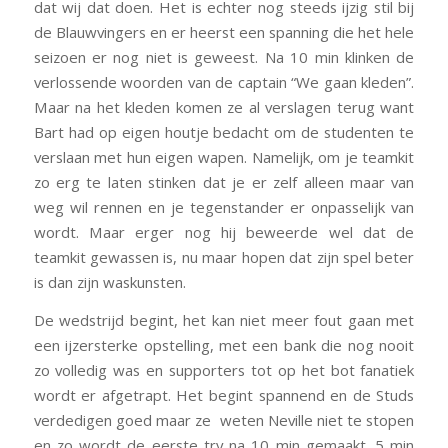
dat wij dat doen. Het is echter nog steeds ijzig stil bij
de Blauwvingers en er heerst een spanning die het hele
seizoen er nog niet is geweest. Na 10 min klinken de
verlossende woorden van de captain “We gaan kleden”.
Maar na het kleden komen ze al verslagen terug want
Bart had op eigen houtje bedacht om de studenten te
verslaan met hun eigen wapen. Namelijk, om je teamkit
zo erg te laten stinken dat je er zelf alleen maar van
weg wil rennen en je tegenstander er onpasselijk van
wordt. Maar erger nog hij beweerde wel dat de
teamkit gewassen is, nu maar hopen dat zijn spel beter
is dan zijn waskunsten.
De wedstrijd begint, het kan niet meer fout gaan met
een ijzersterke opstelling, met een bank die nog nooit
zo volledig was en supporters tot op het bot fanatiek
wordt er afgetrapt. Het begint spannend en de Studs
verdedigen goed maar ze weten Neville niet te stopen
en zo wordt de eerste try na 10 min gemaakt. 5 min