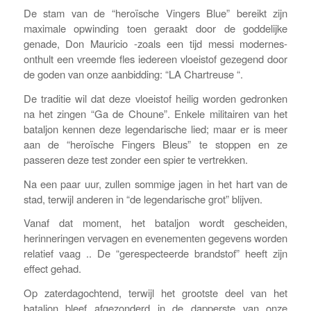
De stam van de “heroïsche Vingers Blue” bereikt zijn
maximale opwinding toen geraakt door de goddelijke
genade, Don Mauricio -zoals een tijd messi modernes-
onthult een vreemde fles iedereen vloeistof gezegend door
de goden van onze aanbidding: “LA Chartreuse “.
De traditie wil dat deze vloeistof heilig worden gedronken
na het zingen “Ga de Choune”. Enkele militairen van het
bataljon kennen deze legendarische lied; maar er is meer
aan de “heroïsche Fingers Bleus” te stoppen en ze
passeren deze test zonder een spier te vertrekken.
Na een paar uur, zullen sommige jagen in het hart van de
stad, terwijl anderen in “de legendarische grot” blijven.
Vanaf dat moment, het bataljon wordt gescheiden,
herinneringen vervagen en evenementen gegevens worden
relatief vaag .. De “gerespecteerde brandstof” heeft zijn
effect gehad.
Op zaterdagochtend, terwijl het grootste deel van het
bataljon bleef afgezonderd in de dapperste van onze