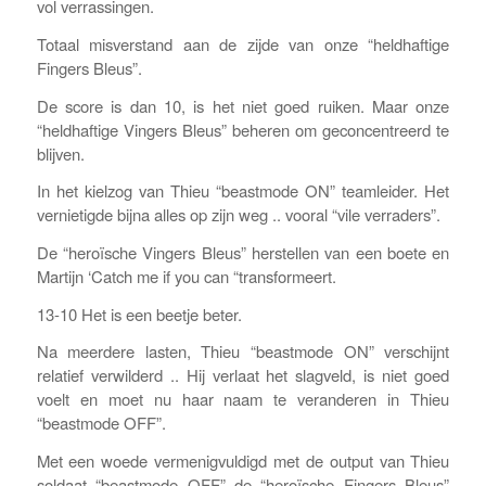
vol verrassingen.
Totaal misverstand aan de zijde van onze “heldhaftige
Fingers Bleus”.
De score is dan 10, is het niet goed ruiken. Maar onze
“heldhaftige Vingers Bleus” beheren om geconcentreerd te
blijven.
In het kielzog van Thieu “beastmode ON” teamleider. Het
vernietigde bijna alles op zijn weg .. vooral “vile verraders”.
De “heroïsche Vingers Bleus” herstellen van een boete en
Martijn ‘Catch me if you can “transformeert.
13-10 Het is een beetje beter.
Na meerdere lasten, Thieu “beastmode ON” verschijnt
relatief verwilderd .. Hij verlaat het slagveld, is niet goed
voelt en moet nu haar naam te veranderen in Thieu
“beastmode OFF”.
Met een woede vermenigvuldigd met de output van Thieu
soldaat “beastmode OFF” de “heroïsche Fingers Bleus”