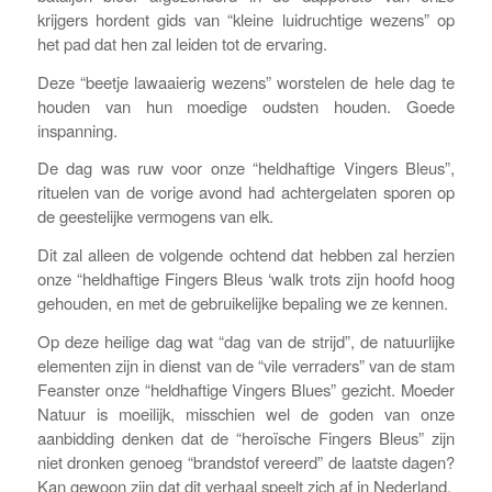
krijgers hordent gids van “kleine luidruchtige wezens” op
het pad dat hen zal leiden tot de ervaring.
Deze “beetje lawaaierig wezens” worstelen de hele dag te
houden van hun moedige oudsten houden. Goede
inspanning.
De dag was ruw voor onze “heldhaftige Vingers Bleus”,
rituelen van de vorige avond had achtergelaten sporen op
de geestelijke vermogens van elk.
Dit zal alleen de volgende ochtend dat hebben zal herzien
onze “heldhaftige Fingers Bleus ‘walk trots zijn hoofd hoog
gehouden, en met de gebruikelijke bepaling we ze kennen.
Op deze heilige dag wat “dag van de strijd”, de natuurlijke
elementen zijn in dienst van de “vile verraders” van de stam
Feanster onze “heldhaftige Vingers Blues” gezicht. Moeder
Natuur is moeilijk, misschien wel de goden van onze
aanbidding denken dat de “heroïsche Fingers Bleus” zijn
niet dronken genoeg “brandstof vereerd” de laatste dagen?
Kan gewoon zijn dat dit verhaal speelt zich af in Nederland.