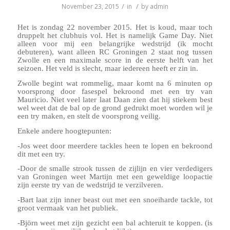
/
/
November 23, 2015
in
by
admin
Het is zondag 22 november 2015. Het is koud, maar toch
druppelt het clubhuis vol. Het is namelijk Game Day. Niet
alleen voor mij een belangrijke wedstrijd (ik mocht
debuteren), want alleen RC Groningen 2 staat nog tussen
Zwolle en een maximale score in de eerste helft van het
seizoen. Het veld is slecht, maar iedereen heeft er zin in.
Zwolle begint wat rommelig, maar komt na 6 minuten op
voorsprong door fasespel bekroond met een try van
Mauricio. Niet veel later laat Daan zien dat hij stiekem best
wel weet dat de bal op de grond gedrukt moet worden wil je
een try maken, en stelt de voorsprong veilig.
Enkele andere hoogtepunten:
-Jos weet door meerdere tackles heen te lopen en bekroond
dit met een try.
-Door de smalle strook tussen de zijlijn en vier verdedigers
van Groningen weet Martijn met een geweldige loopactie
zijn eerste try van de wedstrijd te verzilveren.
-Bart laat zijn inner beast out met een snoeiharde tackle, tot
groot vermaak van het publiek.
-Björn weet met zijn gezicht een bal achteruit te koppen. (is