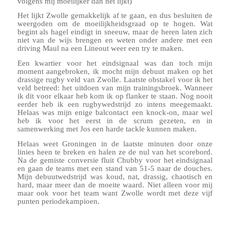
volgens mij moeilijker dan het lijkt)
Het lijkt Zwolle gemakkelijk af te gaan, en dus besluiten de
weergoden om de moeilijkheidsgraad op te hogen. Wat
begint als hagel eindigt in sneeuw, maar de heren laten zich
niet van de wijs brengen en weten onder andere met een
driving Maul na een Lineout weer een try te maken.
Een kwartier voor het eindsignaal was dan toch mijn
moment aangebroken, ik mocht mijn debuut maken op het
drassige rugby veld van Zwolle. Laatste obstakel voor ik het
veld betreed: het uitdoen van mijn trainingsbroek. Wanneer
ik dit voor elkaar heb kom ik op flanker te staan. Nog nooit
eerder heb ik een rugbywedstrijd zo intens meegemaakt.
Helaas was mijn enige balcontact een knock-on, maar wel
heb ik voor het eerst in de scrum gezeten, en in
samenwerking met Jos een harde tackle kunnen maken.
Helaas weet Groningen in de laatste minuten door onze
linies heen te breken en halen ze de nul van het scorebord.
Na de gemiste conversie fluit Chubby voor het eindsignaal
en gaan de teams met een stand van 51-5 naar de douches.
Mijn debuutwedstrijd was koud, nat, drassig, chaotisch en
hard, maar meer dan de moeite waard. Niet alleen voor mij
maar ook voor het team want Zwolle wordt met deze vijf
punten periodekampioen.