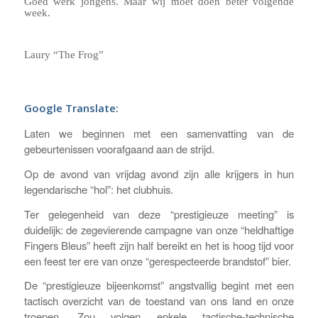
Goed werk jongens. Maar wij moet doen beter volgende
week.
Laury “The Frog”
Google Translate:
Laten we beginnen met een samenvatting van de
gebeurtenissen voorafgaand aan de strijd.
Op de avond van vrijdag avond zijn alle krijgers in hun
legendarische “hol”: het clubhuis.
Ter gelegenheid van deze “prestigieuze meeting” is
duidelijk: de zegevierende campagne van onze “heldhaftige
Fingers Bleus” heeft zijn half bereikt en het is hoog tijd voor
een feest ter ere van onze “gerespecteerde brandstof” bier.
De “prestigieuze bijeenkomst” angstvallig begint met een
tactisch overzicht van de toestand van ons land en onze
troepen. Zou volgen enkele tactische-technische