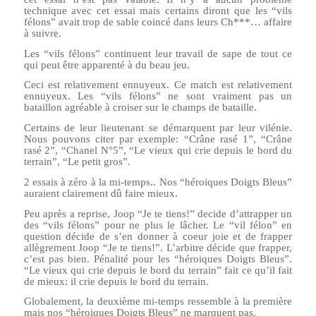
technique avec cet essai mais certains diront que les “vils
félons” avait trop de sable coincé dans leurs Ch***… affaire
à suivre.
Les “vils félons” continuent leur travail de sape de tout ce
qui peut être apparenté à du beau jeu.
Ceci est relativement ennuyeux. Ce match est relativement
ennuyeux. Les “vils félons” ne sont vraiment pas un
bataillon agréable à croiser sur le champs de bataille.
Certains de leur lieutenant se démarquent par leur vilénie.
Nous pouvons citer par exemple: “Crâne rasé 1”, “Crâne
rasé 2”, “Chanel N°5”, “Le vieux qui crie depuis le bord du
terrain”, “Le petit gros”.
2 essais à zéro à la mi-temps.. Nos “héroiques Doigts Bleus”
auraient clairement dû faire mieux.
Peu après a reprise, Joop “Je te tiens!” decide d’attrapper un
des “vils félons” pour ne plus le lâcher. Le “vil félon” en
question décide de s’en donner à coeur joie et de frapper
allègrement Joop “Je te tiens!”. L’arbitre décide que frapper,
c’est pas bien. Pénalité pour les “héroiques Doigts Bleus”.
“Le vieux qui crie depuis le bord du terrain” fait ce qu’il fait
de mieux: il crie depuis le bord du terrain.
Globalement, la deuxième mi-temps ressemble à la première
mais nos “héroiques Doigts Bleus” ne marquent pas.