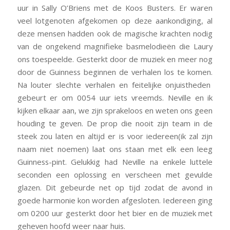
uur in Sally O’Briens met de Koos Busters. Er waren
veel lotgenoten afgekomen op deze aankondiging, al
deze mensen hadden ook de magische krachten nodig
van de ongekend magnifieke basmelodieën die Laury
ons toespeelde. Gesterkt door de muziek en meer nog
door de Guinness beginnen de verhalen los te komen.
Na louter slechte verhalen en feitelijke onjuistheden
gebeurt er om 0054 uur iets vreemds. Neville en ik
kijken elkaar aan, we zijn sprakeloos en weten ons geen
houding te geven. De prop die nooit zijn team in de
steek zou laten en altijd er is voor iedereen(ik zal zijn
naam niet noemen) laat ons staan met elk een leeg
Guinness-pint. Gelukkig had Neville na enkele luttele
seconden een oplossing en verscheen met gevulde
glazen. Dit gebeurde net op tijd zodat de avond in
goede harmonie kon worden afgesloten. Iedereen ging
om 0200 uur gesterkt door het bier en de muziek met
geheven hoofd weer naar huis.