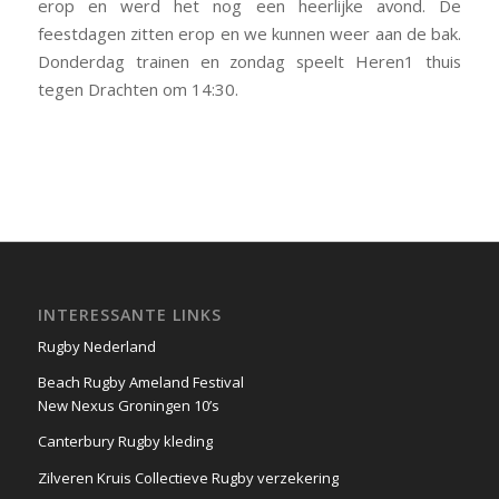
erop en werd het nog een heerlijke avond. De
feestdagen zitten erop en we kunnen weer aan de bak.
Donderdag trainen en zondag speelt Heren1 thuis
tegen Drachten om 14:30.
INTERESSANTE LINKS
Rugby Nederland
Beach Rugby Ameland Festival
New Nexus Groningen 10’s
Canterbury Rugby kleding
Zilveren Kruis Collectieve Rugby verzekering