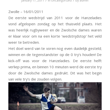
/
/
January 17, 2011
in
Uncategorized
by
admin
Zwolle – 16/01/2011
De eerste wedstrijd van 2011 voor de Hanzeladies
vond afgelopen zondag op het thuisveld plaats. Het
was heerlijk rugbyweer en de Zwolsche dames waren
er klaar voor om na een korte ‘wedstrijdstop’ het veld
weer te betreden.
Het doel werd van te voren nog even duidelijk gesteld;
winnen en de tegenstandster op de 0 try’s houden! De
kick-off was voor de Hanzeladies. De eerste helft
verliep prima, en binnen 10 minuten werd de eerste try
door de Zwolsche dames gedrukt. Dit was het begin
van vele try’s die zouden volgen.