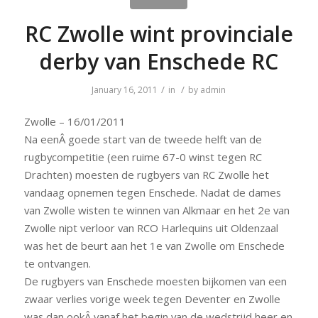
RC Zwolle wint provinciale
derby van Enschede RC
/
/
January 16, 2011
in
by
admin
Zwolle – 16/01/2011
Na eenÂ goede start van de tweede helft van de
rugbycompetitie (een ruime 67-0 winst tegen RC
Drachten) moesten de rugbyers van RC Zwolle het
vandaag opnemen tegen Enschede. Nadat de dames
van Zwolle wisten te winnen van Alkmaar en het 2e van
Zwolle nipt verloor van RCO Harlequins uit Oldenzaal
was het de beurt aan het 1e van Zwolle om Enschede
te ontvangen.
De rugbyers van Enschede moesten bijkomen van een
zwaar verlies vorige week tegen Deventer en Zwolle
was dan ookÂ vanaf het begin van de wedstrijd heer en