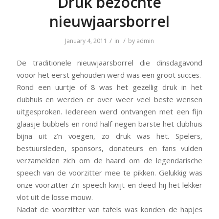
Druk bezochte
nieuwjaarsborrel
/
/
January 4, 2011
in
by
admin
De traditionele nieuwjaarsborrel die dinsdagavond
vooor het eerst gehouden werd was een groot succes.
Rond een uurtje of 8 was het gezellig druk in het
clubhuis en werden er over weer veel beste wensen
uitgesproken. Iedereen werd ontvangen met een fijn
glaasje bubbels en rond half negen barste het clubhuis
bijna uit z’n voegen, zo druk was het. Spelers,
bestuursleden, sponsors, donateurs en fans vulden
verzamelden zich om de haard om de legendarische
speech van de voorzitter mee te pikken. Gelukkig was
onze voorzitter z’n speech kwijt en deed hij het lekker
vlot uit de losse mouw.
Nadat de voorzitter van tafels was konden de hapjes