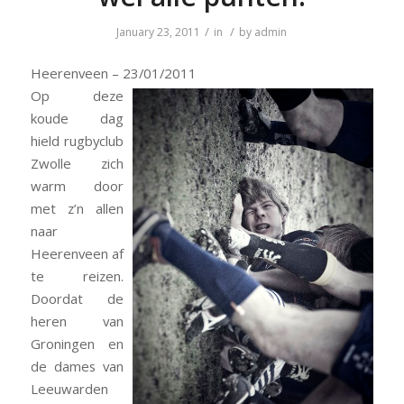
/
/
January 23, 2011
in
by
admin
Heerenveen – 23/01/2011
Op deze
koude dag
hield rugbyclub
Zwolle zich
warm door
met z’n allen
naar
Heerenveen af
te reizen.
Doordat de
heren van
Groningen en
de dames van
Leeuwarden