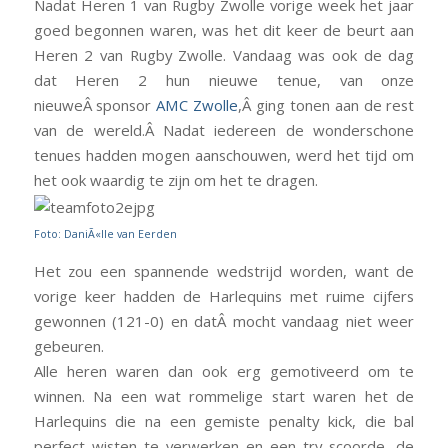
Nadat Heren 1 van Rugby Zwolle vorige week het jaar
goed begonnen waren, was het dit keer de beurt aan
Heren 2 van Rugby Zwolle. Vandaag was ook de dag
dat Heren 2 hun nieuwe tenue, van onze
nieuweÂ sponsor
AMC Zwolle
,Â ging tonen aan de rest
van de wereld.Â Nadat iedereen de wonderschone
tenues hadden mogen aanschouwen, werd het tijd om
het ook waardig te zijn om het te dragen.
Foto: DaniÃ«lle van Eerden
Het zou een spannende wedstrijd worden, want de
vorige keer hadden de Harlequins met ruime cijfers
gewonnen (121-0) en datÂ mocht vandaag niet weer
gebeuren.
Alle heren waren dan ook erg gemotiveerd om te
winnen. Na een wat rommelige start waren het de
Harlequins die na een gemiste penalty kick, die bal
perfect wisten te verwerken en een try scoorde, de