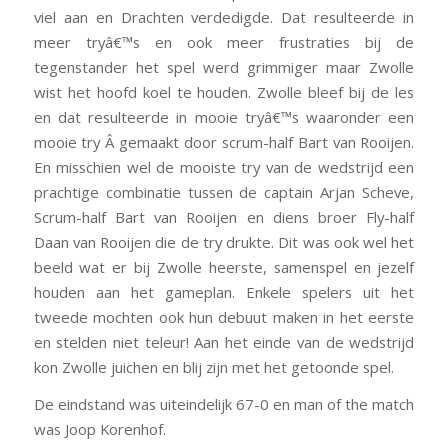
viel aan en Drachten verdedigde. Dat resulteerde in
meer tryâ€™s en ook meer frustraties bij de
tegenstander het spel werd grimmiger maar Zwolle
wist het hoofd koel te houden. Zwolle bleef bij de les
en dat resulteerde in mooie tryâ€™s waaronder een
mooie try Â gemaakt door scrum-half Bart van Rooijen.
En misschien wel de mooiste try van de wedstrijd een
prachtige combinatie tussen de captain Arjan Scheve,
Scrum-half Bart van Rooijen en diens broer Fly-half
Daan van Rooijen die de try drukte. Dit was ook wel het
beeld wat er bij Zwolle heerste, samenspel en jezelf
houden aan het gameplan. Enkele spelers uit het
tweede mochten ook hun debuut maken in het eerste
en stelden niet teleur! Aan het einde van de wedstrijd
kon Zwolle juichen en blij zijn met het getoonde spel.
De eindstand was uiteindelijk 67-0 en man of the match
was Joop Korenhof.