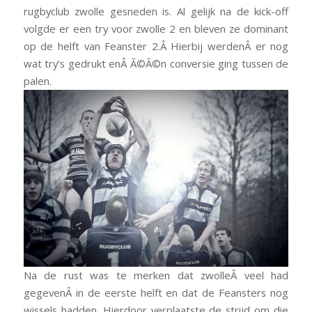
rugbyclub zwolle gesneden is. Al gelijk na de kick-off
volgde er een try voor zwolle 2 en bleven ze dominant
op de helft van Feanster 2.Â Hierbij werdenÂ er nog
wat try’s gedrukt enÂ Ã©Ã©n conversie ging tussen de
palen.
Na de rust was te merken dat zwolleÂ veel had
gegevenÂ in de eerste helft en dat de Feansters nog
wissels hadden. Hierdoor verplaatste de strijd om die