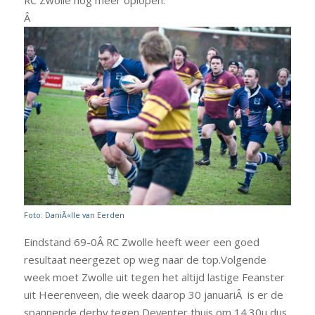
RC Zwolle nog meer oplopen.
Â
Foto: DaniÃ«lle van Eerden
Eindstand 69-0Â RC Zwolle heeft weer een goed
resultaat neergezet op weg naar de top.Volgende
week moet Zwolle uit tegen het altijd lastige Feanster
uit Heerenveen, die week daarop 30 januariÂ is er de
spannende derby tegen Deventer thuis om 14.30u dus