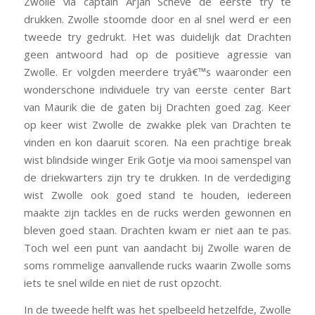
Zwolle via captain Arjan Scheve de eerste try te
drukken. Zwolle stoomde door en al snel werd er een
tweede try gedrukt. Het was duidelijk dat Drachten
geen antwoord had op de positieve agressie van
Zwolle. Er volgden meerdere tryâ€™s waaronder een
wonderschone individuele try van eerste center Bart
van Maurik die de gaten bij Drachten goed zag. Keer
op keer wist Zwolle de zwakke plek van Drachten te
vinden en kon daaruit scoren. Na een prachtige break
wist blindside winger Erik Gotje via mooi samenspel van
de driekwarters zijn try te drukken. In de verdediging
wist Zwolle ook goed stand te houden, iedereen
maakte zijn tackles en de rucks werden gewonnen en
bleven goed staan. Drachten kwam er niet aan te pas.
Toch wel een punt van aandacht bij Zwolle waren de
soms rommelige aanvallende rucks waarin Zwolle soms
iets te snel wilde en niet de rust opzocht.
In de tweede helft was het spelbeeld hetzelfde, Zwolle