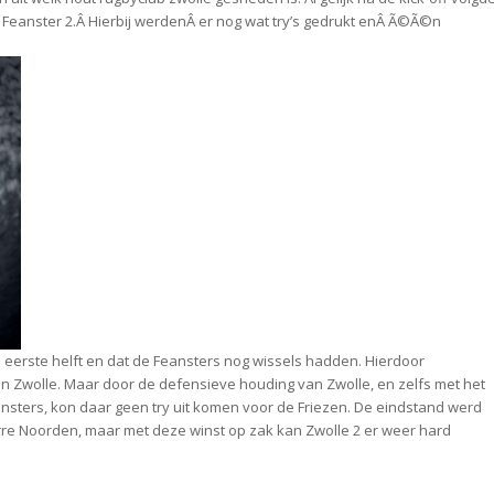
n Feanster 2.Â Hierbij werdenÂ er nog wat try’s gedrukt enÂ Ã©Ã©n
 eerste helft en dat de Feansters nog wissels hadden. Hierdoor
 van Zwolle. Maar door de defensieve houding van Zwolle, en zelfs met het
ansters, kon daar geen try uit komen voor de Friezen. De eindstand werd
erre Noorden, maar met deze winst op zak kan Zwolle 2 er weer hard