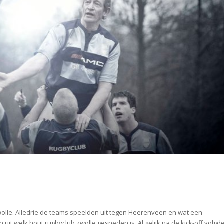
lle. Alledrie de teams speelden uit tegen Heerenveen en wat een
uit welk hout rugbyclub zwolle gesneden is. Al gelijk na de kick-off volgd