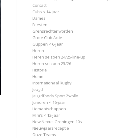
Contact
Cubs < 14-jaar
Dames
Feesten
Grensrechter worden
Grote Club Actie
Guppen < 6-jaar
Heren
Heren seizoen 24/25-line-up
Heren seizoen 25/26
Historie
Home
Internationaal Rugby!
Jeugd
Jeugdfonds Sport Zwolle
Junioren < 16-jaar
Lidmaatschappen
Mini’s < 12-jaar
New Nexus Groningen 10s
Nieuwjaarsreceptie
Onze Teams
e