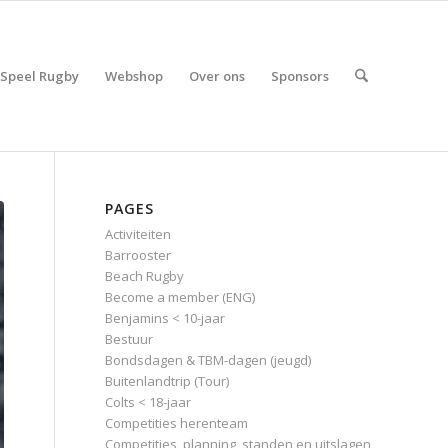
Speel Rugby
Webshop
Over ons
Sponsors
PAGES
Activiteiten
Barrooster
Beach Rugby
Become a member (ENG)
Benjamins < 10-jaar
Bestuur
Bondsdagen & TBM-dagen (jeugd)
Buitenlandtrip (Tour)
Colts < 18-jaar
Competities herenteam
Competities, planning, standen en uitslagen