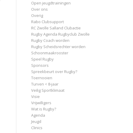
Open jeugdtrainingen
Over ons
Overig
Rabo Clubsupport
RC Zwolle Salland Clubactie
Rugby Agenda Rugbyclub Zwolle
Rugby Coach worden
Rugby Scheidsrechter worden
Schoonmaakrooster
Speel Rugby
Sponsors
Spreekbeurt over Rugby?
Toernooien
Turven < 8-jaar
Veilig Sportklimaat
Visie
Vrijwilligers
Wat is Rugby?
Agenda
Jeugd
Clinics