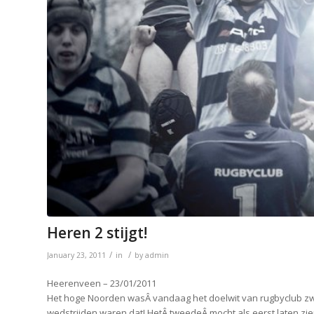
Heren 2 stijgt!
/
/
January 23, 2011
in
by
admin
Heerenveen – 23/01/2011
Het hoge Noorden wasÂ vandaag het doelwit van rugbyclub zwo
wedstrijden waren dat! HetÂ tweedeÂ mocht als eerst laten zien 