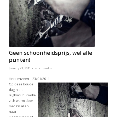
Geen schoonheidsprijs, wel alle
punten!
/
/
January 23, 2011
in
by
admin
Heerenveen – 23/01/2011
Op deze koude
dag hield
rugbyclub Zwolle
zich warm door
met z’n allen
naar