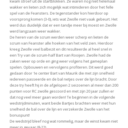
kwam stroef uit de startblokken. Ze waren nog niet helemaal
wakker en lieten zich mogelijk wat intimideren door het felle
spel van de Feansters. De tegenstander kon hierdoor op
voorsprong komen (3-0), iets wat Zwolle niet vaak gebeurt. Het
werd dus duidelijk dat er een tandje meer bij moest en Zwolle
werd langzaam weer wakker.
De heren van de scrum werden weer scherp en lieten de
scrum van Feanster alle hoeken van het veld zien. Hierdoor
kreeg Zwolle veel balbezit en dit resulteerde al heel snel in
een Try van de scrum-half Bart van Rooijen. Zwolle had de
zaken weer op orde en ging weer volgens het gameplan
spelen. Opbouwen en vervolgens profiteren. Dit werd goed
gedaan door 1e center Bart van Maurik die met zijn snelheid
iedereen passeerde en de bal netjes over de lijn bracht. Door
deze try heeft hij in de afgelopen 2 seizoenen al meer dan 200
punten voor RC zwolle gescoord en met zijn 20 jaar zullen er
dat nog veel meer gaan worden! Te beginnen in de volgende
wedstrijdminuten, want beide Bartjes brachten weer met hun
snelheid de bal over de lijn en verzekerde Zwolle van het
bonuspunt!
De wedstrijd bleef nog wat rommelig, maar de winst kwam niet
meer in gevaar (8-22).