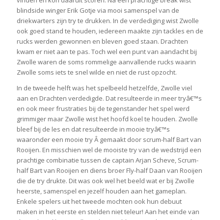
vinden en kon daaruit scoren. Na een prachtige break wist
blindside winger Erik Gotje via mooi samenspel van de
driekwarters zijn try te drukken. In de verdediging wist Zwolle
ook goed stand te houden, iedereen maakte zijn tackles en de
rucks werden gewonnen en bleven goed staan. Drachten
kwam er niet aan te pas. Toch wel een punt van aandacht bij
Zwolle waren de soms rommelige aanvallende rucks waarin
Zwolle soms iets te snel wilde en niet de rust opzocht.
In de tweede helft was het spelbeeld hetzelfde, Zwolle viel
aan en Drachten verdedigde. Dat resulteerde in meer tryâ€™s
en ook meer frustraties bij de tegenstander het spel werd
grimmiger maar Zwolle wist het hoofd koel te houden. Zwolle
bleef bij de les en dat resulteerde in mooie tryâ€™s
waaronder een mooie try Â gemaakt door scrum-half Bart van
Rooijen. En misschien wel de mooiste try van de wedstrijd een
prachtige combinatie tussen de captain Arjan Scheve, Scrum-
half Bart van Rooijen en diens broer Fly-half Daan van Rooijen
die de try drukte. Dit was ook wel het beeld wat er bij Zwolle
heerste, samenspel en jezelf houden aan het gameplan.
Enkele spelers uit het tweede mochten ook hun debuut
maken in het eerste en stelden niet teleur! Aan het einde van