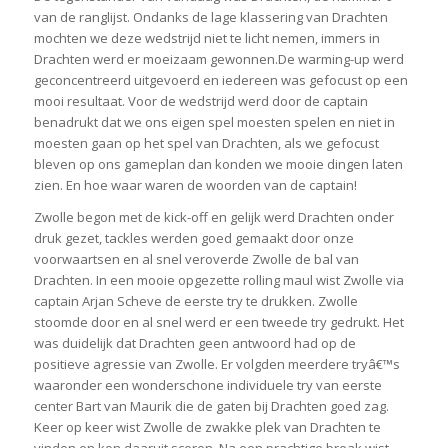
van de ranglijst. Ondanks de lage klassering van Drachten
mochten we deze wedstrijd niet te licht nemen, immers in
Drachten werd er moeizaam gewonnen.De warming-up werd
geconcentreerd uitgevoerd en iedereen was gefocust op een
mooi resultaat. Voor de wedstrijd werd door de captain
benadrukt dat we ons eigen spel moesten spelen en niet in
moesten gaan op het spel van Drachten, als we gefocust
bleven op ons gameplan dan konden we mooie dingen laten
zien. En hoe waar waren de woorden van de captain!
Zwolle begon met de kick-off en gelijk werd Drachten onder
druk gezet, tackles werden goed gemaakt door onze
voorwaartsen en al snel veroverde Zwolle de bal van
Drachten. In een mooie opgezette rolling maul wist Zwolle via
captain Arjan Scheve de eerste try te drukken. Zwolle
stoomde door en al snel werd er een tweede try gedrukt. Het
was duidelijk dat Drachten geen antwoord had op de
positieve agressie van Zwolle. Er volgden meerdere tryâ€™s
waaronder een wonderschone individuele try van eerste
center Bart van Maurik die de gaten bij Drachten goed zag.
Keer op keer wist Zwolle de zwakke plek van Drachten te