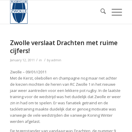
Zwolle verslaat Drachten met ruime
cijfers!
/
/
January 12, 2011
in
by
admin
Zwolle – 09/01//2011
Met de Kerst, oliebollen en champagne nog maar net achter
de kiezen mochten de heren van RC Zwolle 1 in het nieuwe
jaar weer aantreden voor een lekkere pot rugby. In de laatste
training voor de wedstrijd was het duidelijk dat Zwolle er weer
zin in had om te spelen. Er was fanatiek getraind en de
tackletraining maakte duidelijk dat er genoeg motivatie was
vanwege de vele wedstrijden die vanwege Koning Winter
werden afgelast.
De tegenstander van vandaag was Drachten, de nummer 9