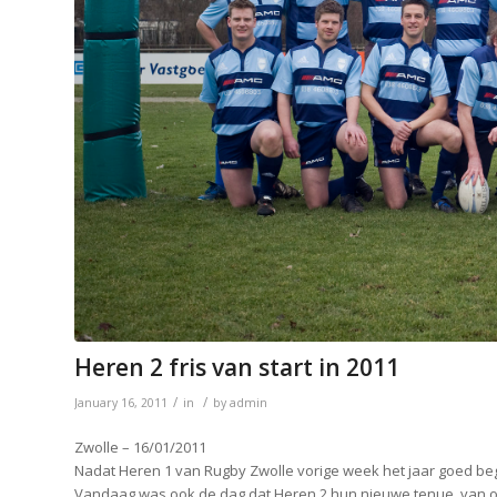
Heren 2 fris van start in 2011
/
/
January 16, 2011
in
by
admin
Zwolle – 16/01/2011
Nadat Heren 1 van Rugby Zwolle vorige week het jaar goed be
Vandaag was ook de dag dat Heren 2 hun nieuwe tenue, van