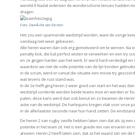
wereld.Â Nadat iedereen de wonderschone tenues hadden moge
dragen.
Foto: DaniÃ«lle van Eerden
Het zou een spannende wedstrijd worden, want de vorige keer
vandaag niet weer gebeuren.
Alle heren waren dan ook erg gemotiveerd om te winnen. Na e
penalty kick, die bal perfect wisten te verwerken en een try s
en ze gingen harder aan het werk. Er werd hard verdedigd en sn
waardoor we niet de volle potentie van de lijn konden gebrui
in de scrum, werd er vanuit die situatie een mooie try gescoor
wat tevens de rust stand was.
In de 2e helft ging heren 2 weer goed van start en het was d
wedstrijd vorderde werden beide teams moe en werden er fout
palen, deze kans werd dan ook benut en zo kwamen de Heren 2
actie van de wedstrijd. De harlequins kregen vlak voor onze p
in de allerlaatste seconde naar hun hand zetten. De eindstand
De heren 2 van rugby zwolle hebben laten zien dat als zij ee
potentie in het team zit. Het is een goede mix van ervaren en
groeien. Heren 2 heeft laten zien, dat zij het waard zijn om 