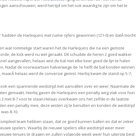
n aanschouwen, werd het tijd om het ook waardig te zijn om het te
 hadden de Harlequins met ruime cijfers gewonnen (121-0) en datÂ mocht
en wat rommelige start waren het de Harlequins die na een gemiste
coorde, de kick werd nu wel geraakt. Dit schudde de heren 2 goed wakker
el aangevallen, helaas wist de bal niet elke keer goed de lijn te halen
ken. Nadat de voorwaartsen halverwege de 1e helft de bal konden winnen
d, maarÂ helaas werd de conversie gemist. Hierbij kwam de stand op 5-7,
an ook een spannende wedstrijd met aanvallen over en weer. Naarmate de
en gemaakt. Hierbij gaven de Harlequins een penalty weg vlak voor hun
 met 8-7 voor te staan.Helaas overkwam ons het zelfde in de laatste
alen een penalty mee, deze wisten zij te benutten en konden de wedstrijd
 was 8-10.
n compleet team hebben staan, dat ze goed kunnen ballen en dat er zeker
 nieuwe spelers. Waarbij de nieuwe spelers elke wedstrijd weer meer
de nieuwe tenues te dragen en zullen volgende week weer hun uiterste best