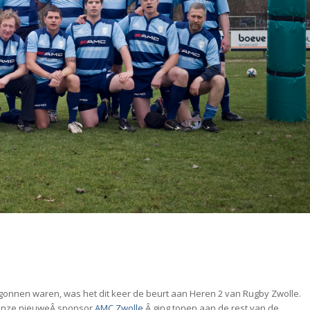
gonnen waren, was het dit keer de beurt aan Heren 2 van Rugby Zwolle.
 onze nieuweÂ sponsor
AMC Zwolle
,Â ging tonen aan de rest van de