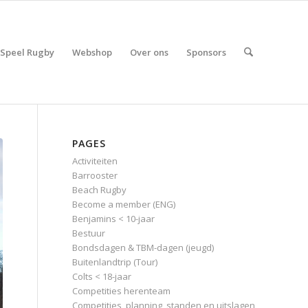
Speel Rugby
Webshop
Over ons
Sponsors
PAGES
Activiteiten
Barrooster
Beach Rugby
Become a member (ENG)
Benjamins < 10-jaar
Bestuur
Bondsdagen & TBM-dagen (jeugd)
Buitenlandtrip (Tour)
Colts < 18-jaar
Competities herenteam
Competities, planning, standen en uitslagen