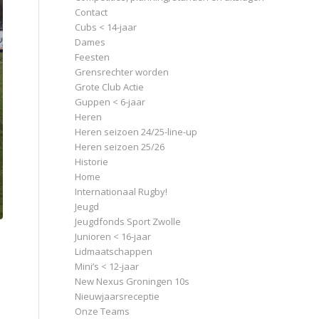
Contact
Cubs < 14-jaar
Dames
Feesten
Grensrechter worden
Grote Club Actie
Guppen < 6-jaar
Heren
Heren seizoen 24/25-line-up
Heren seizoen 25/26
Historie
Home
Internationaal Rugby!
Jeugd
Jeugdfonds Sport Zwolle
Junioren < 16-jaar
Lidmaatschappen
Mini’s < 12-jaar
New Nexus Groningen 10s
Nieuwjaarsreceptie
Onze Teams