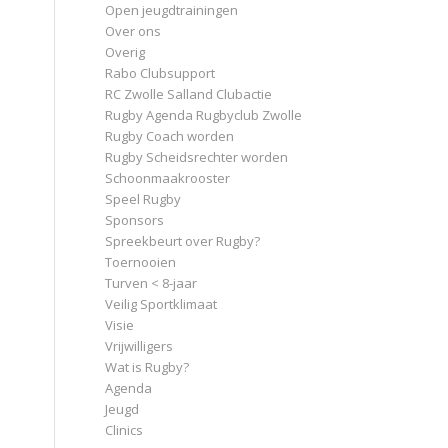
Open jeugdtrainingen
Over ons
Overig
Rabo Clubsupport
RC Zwolle Salland Clubactie
Rugby Agenda Rugbyclub Zwolle
Rugby Coach worden
Rugby Scheidsrechter worden
Schoonmaakrooster
Speel Rugby
Sponsors
Spreekbeurt over Rugby?
Toernooien
Turven < 8-jaar
Veilig Sportklimaat
Visie
Vrijwilligers
Wat is Rugby?
Agenda
Jeugd
Clinics