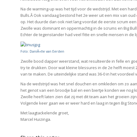
Na de warming-up was het tijd voor de wedstrijd. Met een harde
Bulls.Â Ook vandaag bestond het 2e weer uit een mix van oud en
op. Het duurde dan ook niet lang voordat de eerste scrum een
Zwolle was dominant en oppermachtig in de scrums en Big Bul
Echter de tegenstander had veel fitte en snelle mensen in de l
Foto: DaniÃ«lle van Eerden
Zwolle bood dapper weerstand, wat resulteerde in felle en go
try te drukken. Door wat kleine blessures in de 2e helft moest Z
van te maken. De uiteindelijke stand was 36-0 in het voordeel v
Na de wedstrijd was het snel douchen en omkleden om zo aan 
het genot van een broodje bal en een biertje konden we nog k
Zwolle heeft laten zien dat zij met dit team aan het groeien zijn
Volgende keer gaan we er weer hard en laag in tegen Big Ston
Met laagtackelende groet,
Marcel Huizinga.