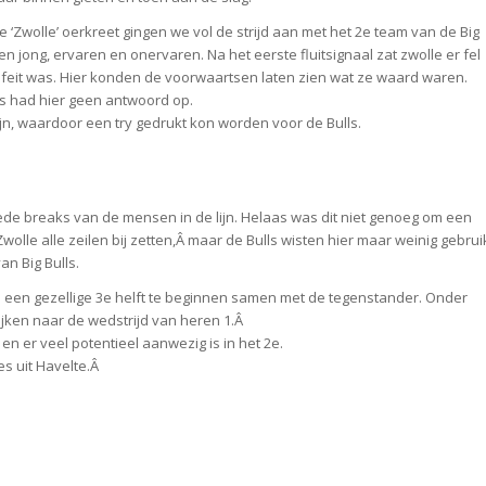
 ‘Zwolle’ oerkreet gingen we vol de strijd aan met het 2e team van de Big
 jong, ervaren en onervaren. Na het eerste fluitsignaal zat zwolle er fel
 feit was. Hier konden de voorwaartsen laten zien wat ze waard waren.
ls had hier geen antwoord op.
ijn, waardoor een try gedrukt kon worden voor de Bulls.
ede breaks van de mensen in de lijn. Helaas was dit niet genoeg om een
wolle alle zeilen bij zetten,Â maar de Bulls wisten hier maar weinig gebrui
an Big Bulls.
een gezellige 3e helft te beginnen samen met de tegenstander. Onder
ijken naar de wedstrijd van heren 1.Â
 en er veel potentieel aanwezig is in het 2e.
es uit Havelte.Â