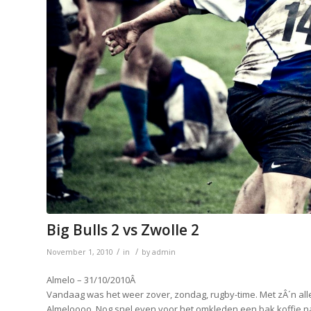
Big Bulls 2 vs Zwolle 2
/
/
November 1, 2010
in
by
admin
Almelo – 31/10/2010Â
Vandaag was het weer zover, zondag, rugby-time. Met zÂ´n all
Almeloooo. Nog snel even voor het omkleden een bak koffie na