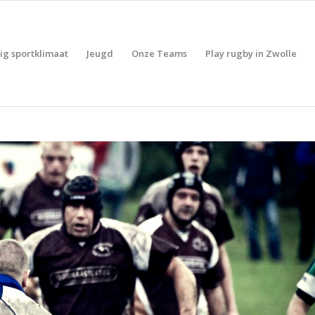
lig sportklimaat
Jeugd
Onze Teams
Play rugby in Zwolle