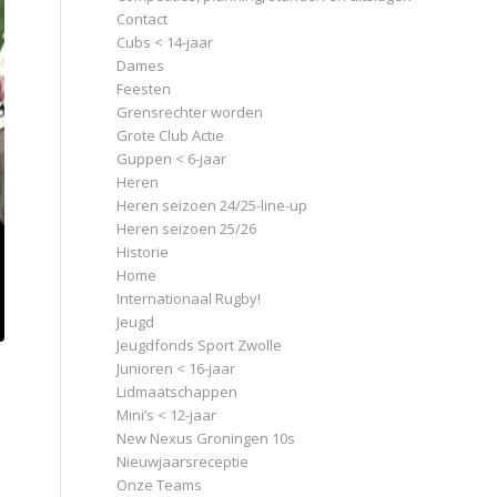
Contact
Cubs < 14-jaar
Dames
Feesten
Grensrechter worden
Grote Club Actie
Guppen < 6-jaar
Heren
Heren seizoen 24/25-line-up
Heren seizoen 25/26
Historie
Home
Internationaal Rugby!
Jeugd
Jeugdfonds Sport Zwolle
Junioren < 16-jaar
Lidmaatschappen
Mini’s < 12-jaar
New Nexus Groningen 10s
Nieuwjaarsreceptie
Onze Teams