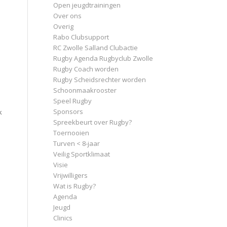
Open jeugdtrainingen
Over ons
Overig
Rabo Clubsupport
RC Zwolle Salland Clubactie
Rugby Agenda Rugbyclub Zwolle
Rugby Coach worden
Rugby Scheidsrechter worden
Schoonmaakrooster
Speel Rugby
Sponsors
k
Spreekbeurt over Rugby?
Toernooien
Turven < 8-jaar
Veilig Sportklimaat
Visie
Vrijwilligers
Wat is Rugby?
Agenda
Jeugd
Clinics