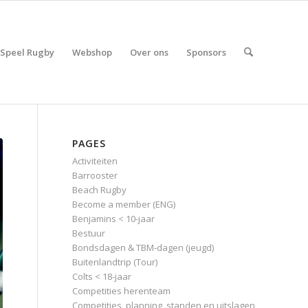
Speel Rugby
Webshop
Over ons
Sponsors
PAGES
Activiteiten
Barrooster
Beach Rugby
Become a member (ENG)
Benjamins < 10-jaar
Bestuur
Bondsdagen & TBM-dagen (jeugd)
Buitenlandtrip (Tour)
Colts < 18-jaar
Competities herenteam
Competities, planning, standen en uitslagen