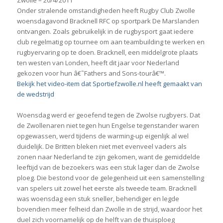
Onder stralende omstandigheden heeft Rugby Club Zwolle
woensdagavond Bracknell RFC op sportpark De Marslanden
ontvangen. Zoals gebruikelijk in de rugbysport gaat iedere
club regelmatig op tournee om aan teambuilding te werken en
rugbyervaring op te doen. Bracknell, een middelgrote plaats
ten westen van Londen, heeft dit jaar voor Nederland
gekozen voor hun â€˜Fathers and Sons-tourâ€™.
Bekijk het video-item dat Sportiefzwolle.nl heeft gemaakt van
de wedstrijd
Woensdag werd er geoefend tegen de Zwolse rugbyers. Dat
de Zwollenaren niet tegen hun Engelse tegenstander waren
opgewassen, werd tijdens de warming-up eigenlijk al wel
duidelijk. De Britten bleken niet met evenveel vaders als
zonen naar Nederland te zijn gekomen, want de gemiddelde
leeftijd van de bezoekers was een stuk lager dan de Zwolse
ploeg. Die bestond voor de gelegenheid uit een samenstelling
van spelers uit zowel het eerste als tweede team. Bracknell
was woensdag een stuk sneller, behendiger en legde
bovendien meer felheid dan Zwolle in de strijd, waardoor het
duel zich voornamelijk op de helft van de thuisploeg