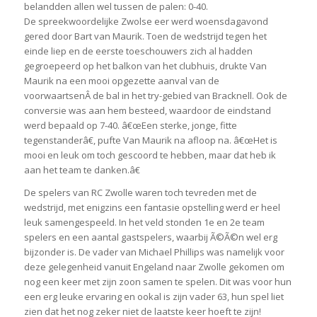
belandden allen wel tussen de palen: 0-40.
De spreekwoordelijke Zwolse eer werd woensdagavond
gered door Bart van Maurik. Toen de wedstrijd tegen het
einde liep en de eerste toeschouwers zich al hadden
gegroepeerd op het balkon van het clubhuis, drukte Van
Maurik na een mooi opgezette aanval van de
voorwaartsenÂ de bal in het try-gebied van Bracknell. Ook de
conversie was aan hem besteed, waardoor de eindstand
werd bepaald op 7-40. â€œEen sterke, jonge, fitte
tegenstanderâ€, pufte Van Maurik na afloop na. â€œHet is
mooi en leuk om toch gescoord te hebben, maar dat heb ik
aan het team te danken.â€
De spelers van RC Zwolle waren toch tevreden met de
wedstrijd, met enigzins een fantasie opstelling werd er heel
leuk samengespeeld. In het veld stonden 1e en 2e team
spelers en een aantal gastspelers, waarbij Ã©Ã©n wel erg
bijzonder is. De vader van Michael Phillips was namelijk voor
deze gelegenheid vanuit Engeland naar Zwolle gekomen om
nog een keer met zijn zoon samen te spelen. Dit was voor hun
een erg leuke ervaring en ookal is zijn vader 63, hun spel liet
zien dat het nog zeker niet de laatste keer hoeft te zijn!