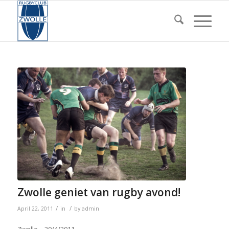
Zwolle geniet van rugby avond!
/
/
April 22, 2011
in
by
admin
Zwolle – 20/4/2011