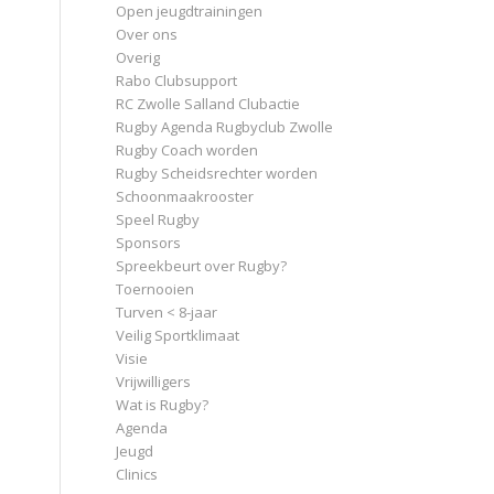
Open jeugdtrainingen
Over ons
Overig
Rabo Clubsupport
RC Zwolle Salland Clubactie
Rugby Agenda Rugbyclub Zwolle
Rugby Coach worden
Rugby Scheidsrechter worden
Schoonmaakrooster
Speel Rugby
Sponsors
Spreekbeurt over Rugby?
Toernooien
Turven < 8-jaar
Veilig Sportklimaat
Visie
Vrijwilligers
Wat is Rugby?
Agenda
Jeugd
Clinics