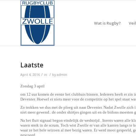
Wat is Rugby?
Vei
Laatste
/
/
April 4, 2016
in
by
admin
Zondag 3 april
om 12 uur komen de eerste het clubhuis binnen. Iedereen heeft er zin i
Deventer. Hoewel er niets meer voor de competitie op het spel staat 
Zo trokken we dus met de ploeg uit naar Deventer. Nadat Zwolle zich
niet meer gewend.. de onder shirtjes gingen uit en de bidons moesten
Na het fluit signaal begon eindelijk de wedstrijd.. Ineens waren alle kl
waren sterk in de scrum. Toch wist Zwolle er van alle kanten langs te
waar ze het hele seizoen al mee bezig waren. Er werd mooi gespeeld, g
gescoord.