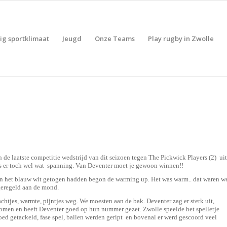
lig sportklimaat
Jeugd
Onze Teams
Play rugby in Zwolle
n de laatste competitie wedstrijd van dit seizoen tegen The Pickwick Players (2) uit
was er toch wel wat spanning. Van Deventer moet je gewoon winnen!!
 in het blauw wit getogen hadden begon de warming up. Het was warm.. dat waren w
 geregeld aan de mond.
achtjes, warmte, pijntjes weg. We moesten aan de bak. Deventer zag er sterk uit,
 komen en heeft Deventer goed op hun nummer gezet. Zwolle speelde het spelletje
oed getackeld, fase spel, ballen werden geript en bovenal er werd gescoord veel