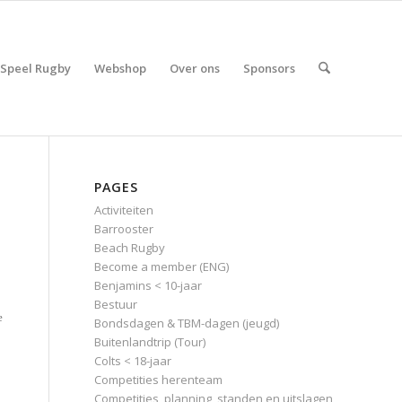
Speel Rugby
Webshop
Over ons
Sponsors
PAGES
Activiteiten
Barrooster
Beach Rugby
Become a member (ENG)
Benjamins < 10-jaar
Bestuur
e
Bondsdagen & TBM-dagen (jeugd)
Buitenlandtrip (Tour)
Colts < 18-jaar
Competities herenteam
Competities, planning, standen en uitslagen