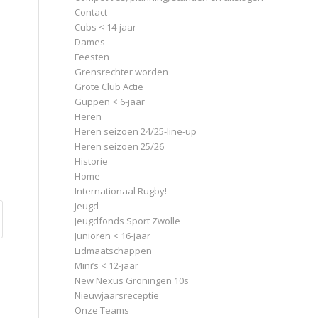
Contact
Cubs < 14-jaar
Dames
Feesten
Grensrechter worden
Grote Club Actie
Guppen < 6-jaar
Heren
Heren seizoen 24/25-line-up
Heren seizoen 25/26
Historie
Home
Internationaal Rugby!
Jeugd
Jeugdfonds Sport Zwolle
Junioren < 16-jaar
Lidmaatschappen
Mini’s < 12-jaar
New Nexus Groningen 10s
Nieuwjaarsreceptie
Onze Teams