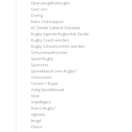
Open jeugdtrainingen
Over ons
Overig
Rabo Clubsupport
RC Zwolle Salland Clubactie
Rugby Agenda Rugbyclub Zwolle
Rugby Coach worden
Rugby Scheidsrechter worden
Schoonmaakrooster
Speel Rugby
Sponsors
Spreekbeurt over Rugby?
Toernooien
Turven < 8-jaar
Veilig Sportklimaat
Visie
Vrijwilligers
Wat is Rugby?
Agenda
Jeugd
Clinics