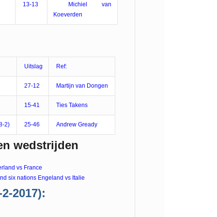
13-13
Michiel van
Koeverden
Uitslag
Ref:
27-12
Martijn van Dongen
15-41
Ties Takens
8-2)
25-46
Andrew Gready
en wedstrijden
erland vs France
d six nations Engeland vs Italie
2-2017):