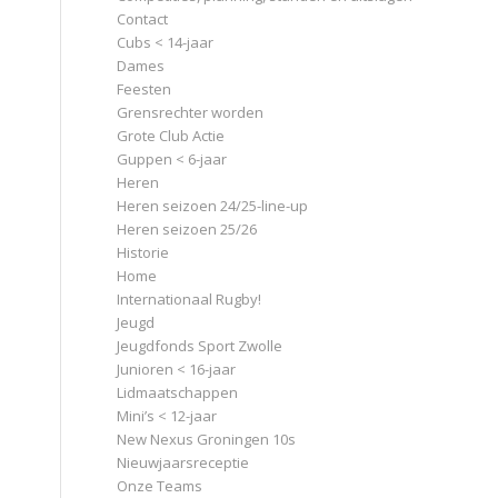
Contact
Cubs < 14-jaar
Dames
Feesten
Grensrechter worden
Grote Club Actie
Guppen < 6-jaar
Heren
Heren seizoen 24/25-line-up
Heren seizoen 25/26
Historie
Home
Internationaal Rugby!
Jeugd
Jeugdfonds Sport Zwolle
Junioren < 16-jaar
Lidmaatschappen
Mini’s < 12-jaar
New Nexus Groningen 10s
Nieuwjaarsreceptie
Onze Teams