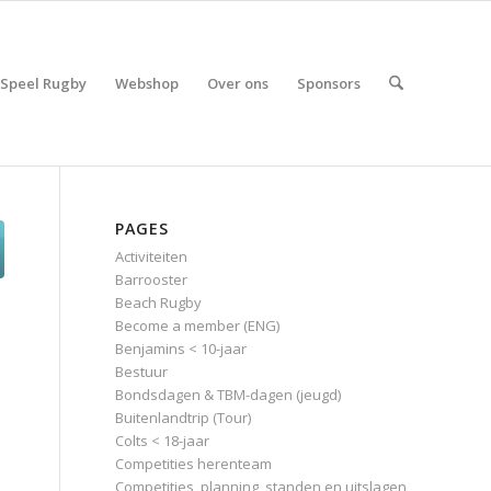
Speel Rugby
Webshop
Over ons
Sponsors
PAGES
Activiteiten
Barrooster
Beach Rugby
Become a member (ENG)
Benjamins < 10-jaar
Bestuur
Bondsdagen & TBM-dagen (jeugd)
Buitenlandtrip (Tour)
Colts < 18-jaar
Competities herenteam
Competities, planning, standen en uitslagen