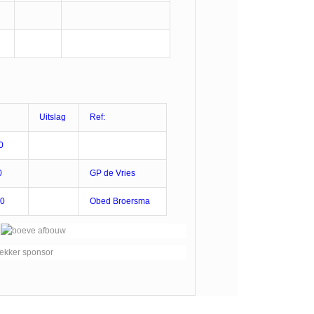
Uitslag
Ref:
0
0
GP de Vries
30
Obed Broersma