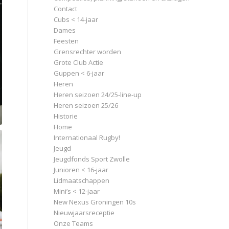
Contact
Cubs < 14-jaar
Dames
Feesten
Grensrechter worden
Grote Club Actie
Guppen < 6-jaar
Heren
Heren seizoen 24/25-line-up
Heren seizoen 25/26
Historie
Home
Internationaal Rugby!
Jeugd
Jeugdfonds Sport Zwolle
Junioren < 16-jaar
Lidmaatschappen
Mini’s < 12-jaar
New Nexus Groningen 10s
Nieuwjaarsreceptie
Onze Teams