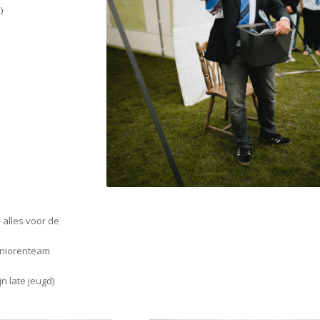
)
 alles voor de
seniorenteam
n late jeugd)