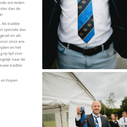
ande ere-leden
roter dan de
k!
Als traditie
en speciale das
gezet en als
 voor onze ere-
ijden en het
g op tijd voor
ogelijk naar de
ieuwe traditie
b en hopen