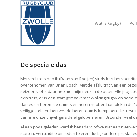
Wat is Rugby?
Vei
De speciale das
Met veel trots heb ik (Daan van Rooijen) sinds kort het voorzitt
overgenomen van Brian Bosch. Met de afsluiting van een bijz
seizoen viel ik daarmee met mijn neus in de boter. Alle jeugdt
een trein, er is een start gemaakt met Walking rugby en social 
dames en heren, de dames en heren hebben hun plek in de 1
veiliggesteld en het tweede herenteam is kampioen. Het result
van alle onze vrijwilligers de afgelopen jaren. Bijzonder veel 
Al een poos geleden werd ik benaderd of we niet een nieuwe 
starten. Een traditie om leden te eren die bijzondere prestatie