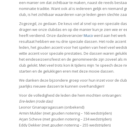
een manier om dat zichtbaar te maken, naast de reeds besta
nominatie traditie. Want ook al is iedereen gelijk en niemand g
club, is het zichtbaar waarderen van je leden geen slechte zaa
Zogezegd, zo gedaan. De keus viel al snel op een speciale das. 
dragen we onze clubdas en op die manier kun je zien wie er e
heeft verdiend. Onze dasleverancier
Muco
werd aan het werk 
resultaat hebben we nu drie speciale dassen. Het rode accent
leden, het gouden accent voor het spelen van heel veel wedstr
witte accent voor speciale prestaties. De dassen waren gelukki
het eindeseizoensfeest en de genomineerde zijn zoveel als m
club gelokt. Met veel trots kon ik tijdens mijn 1e speech deze n
starten en de gelukkigen eren met deze mooie dassen.
We danken deze bijzondere groep voor hun inzet voor de clu
jaarlijks nieuwe dassen te kunnen overhandigen!
Voor de volledigheid de leden die hem mochten ontvangen:
Ere-leden (rode das)
Leonor Gnanapragassam (onbekend)
Armin Mulder (met gouden notering – 166 wedstrijden)
Arjan Scheve (met gouden notering – 234 wedstrijden)
Eddy Dekker (met gouden notering – 255 wedstrijden)