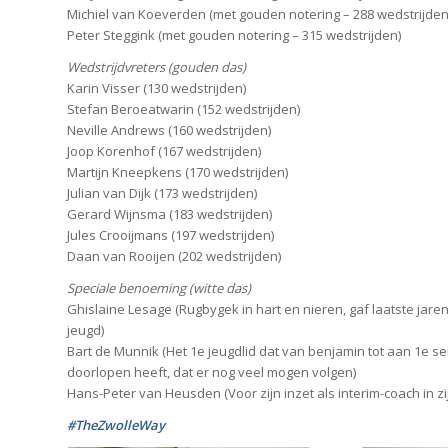
Michiel van Koeverden (met gouden notering – 288 wedstrijden
Peter Steggink (met gouden notering – 315 wedstrijden)
Wedstrijdvreters (gouden das)
Karin Visser (130 wedstrijden)
Stefan Beroeatwarin (152 wedstrijden)
Neville Andrews (160 wedstrijden)
Joop Korenhof (167 wedstrijden)
Martijn Kneepkens (170 wedstrijden)
Julian van Dijk (173 wedstrijden)
Gerard Wijnsma (183 wedstrijden)
Jules Crooijmans (197 wedstrijden)
Daan van Rooijen (202 wedstrijden)
Speciale benoeming (witte das)
Ghislaine Lesage (Rugbygek in hart en nieren, gaf laatste jaren
jeugd)
Bart de Munnik (Het 1e jeugdlid dat van benjamin tot aan 1e 
doorlopen heeft, dat er nog veel mogen volgen)
Hans-Peter van Heusden (Voor zijn inzet als interim-coach in zij
#TheZwolleWay