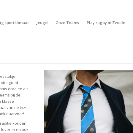
lig sportklimaat
Jeugd
Onze Teams
Play rugby in Zwolle
ersstokje
onder goed
eams draaien als
teams bij de
e klasse
aat van de inzet
dank daarvoor!
traditie konden
s leveren en ook