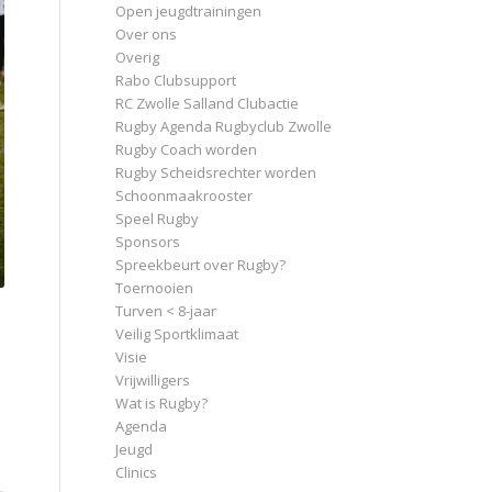
Open jeugdtrainingen
Over ons
Overig
Rabo Clubsupport
RC Zwolle Salland Clubactie
Rugby Agenda Rugbyclub Zwolle
Rugby Coach worden
Rugby Scheidsrechter worden
Schoonmaakrooster
Speel Rugby
Sponsors
Spreekbeurt over Rugby?
Toernooien
Turven < 8-jaar
Veilig Sportklimaat
Visie
Vrijwilligers
Wat is Rugby?
Agenda
Jeugd
Clinics