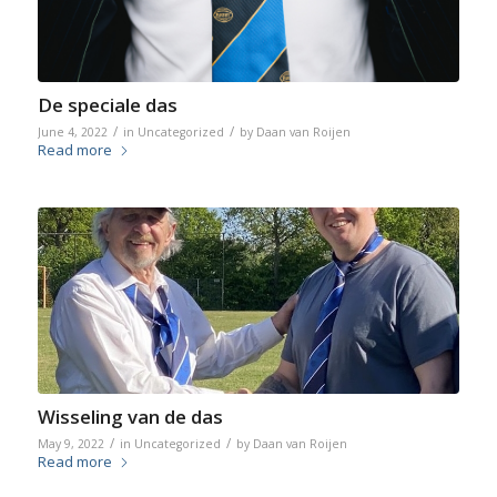
De speciale das
/
/
June 4, 2022
in
Uncategorized
by
Daan van Roijen
Read more
Wisseling van de das
/
/
May 9, 2022
in
Uncategorized
by
Daan van Roijen
Read more