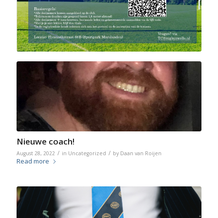
Nieuwe coach!
/
/
August 28, 2022
in
Uncategorized
by
Daan van Roijen
Read more