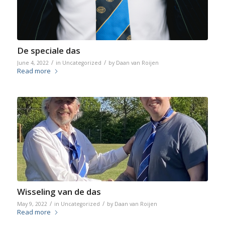
De speciale das
/
/
June 4, 2022
in
Uncategorized
by
Daan van Roijen
Read more
Wisseling van de das
/
/
May 9, 2022
in
Uncategorized
by
Daan van Roijen
Read more