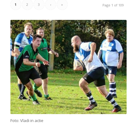
1
2
3
›
»
Page 1 of 109
Foto: Vladi in actie