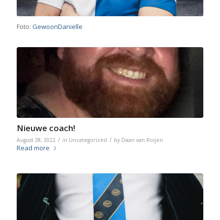
Foto:
GewoonDanielle
Nieuwe coach!
/
/
August 28, 2022
in
Uncategorized
by
Daan van Roijen
Read more