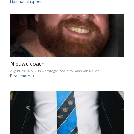
Lidmaatschappen
Nieuwe coach!
/
/
August 28, 2022
in
Uncategorized
by
Daan van Roijen
Read more