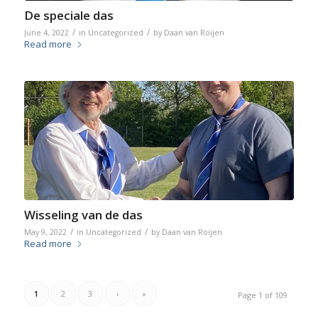
De speciale das
/
/
June 4, 2022
in
Uncategorized
by
Daan van Roijen
Read more
Wisseling van de das
/
/
May 9, 2022
in
Uncategorized
by
Daan van Roijen
Read more
1
2
3
›
»
Page 1 of 109