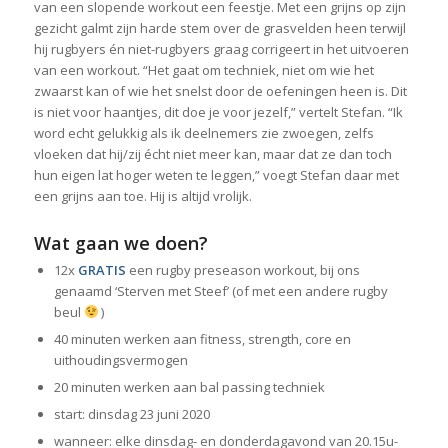
van een slopende workout een feestje. Met een grijns op zijn
gezicht galmt zijn harde stem over de grasvelden heen terwijl
hij rugbyers én niet-rugbyers graag corrigeert in het uitvoeren
van een workout. “Het gaat om techniek, niet om wie het
zwaarst kan of wie het snelst door de oefeningen heen is. Dit
is niet voor haantjes, dit doe je voor jezelf,” vertelt Stefan. “Ik
word echt gelukkig als ik deelnemers zie zwoegen, zelfs
vloeken dat hij/zij écht niet meer kan, maar dat ze dan toch
hun eigen lat hoger weten te leggen,” voegt Stefan daar met
een grijns aan toe. Hij is altijd vrolijk.
Wat gaan we doen?
12x
GRATIS
een rugby preseason workout, bij ons
genaamd ‘Sterven met Steef’ (of met een andere rugby
beul
)
40 minuten werken aan fitness, strength, core en
uithoudingsvermogen
20 minuten werken aan bal passing techniek
start: dinsdag 23 juni 2020
wanneer: elke dinsdag- en donderdagavond van 20.15u-