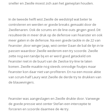
sneller en Zwolle moest zich aan het gameplan houden.
In de tweede helft wist Zwolle de wedstrijd wat beter te
controleren en werden er goede breaks gemaakt door de
Zwollenaren. Ook de scrums en de line-outs gingen goed. Dit
resulteerde in meer druk op de defensie van Feanster en ook
meer gaten in de defensie. Na een goede tackle in de 22 van
Feanster ,door winger Jaap, wist center Daan de bal de lijn in te
passen waardoor Zwolle wederom een try scoorde. Zwolle
zette nog een tandje bij en er werd goed getackeld om
Feanster niet in de buurt van de Zwolse try-line te laten
komen. Zwolle maakte nog steeds onnodige foutjes maar
Feanster kon daar niet van profiteren. En na een mooie aktie
van scrum-half Laury wist Zwolle de derde try te drukken van
de blauwvingers.
Feanster was aangeslagen en Zwolle drukte door. Vanwege
de goede pressie wist center Stefan een interceptie te
forceren en scoorde daarmee de 4e try.