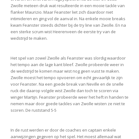
Zwolle meteen druk wat resulteerde in een mooie tackle van
flanker Maurizio. Maar Feanster liet zich daardoor niet
intimideren en ging vol de aanval in. Na enkele mooie breaks
kwam Feanster steeds dichter bij de try line van Zwolle. En na
een sterke scrum wist Heerenveen de eerste try van de
wedstrijd te maken.
Het spel van zowel Zwolle als Feanster was slordig waardoor
het tempo aan de lage kant bleef. Zwolle probeerde weer in
de wedstrijd te komen maar wist nog geen vuist te maken.
Zwolle moest het tempo opvoeren om echt gevaarlijk te zijn
voor Feanster. Na een goede break van Neville en de snelle
ruck die daarop volgde wist Zwolle dan toch te scoren via
winger Martijn. Feanster probeerde weer het heft in handen te
nemen maar door goede tackles van Zwolle wisten ze niet te
scoren. De ruststand 5-5
In de rust werden er door de coaches en captain enkele
aanwijzingen gegeven op het spel. Het moest allemaal wat