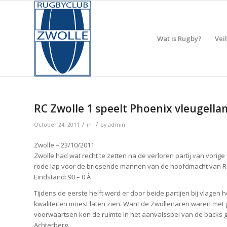
Wat is Rugby?
Vei
RC Zwolle 1 speelt Phoenix vleugella
/
/
October 24, 2011
in
by
admin
Zwolle – 23/10/2011
Zwolle had wat recht te zetten na de verloren partij van vorige
rode lap voor de briesende mannen van de hoofdmacht van RC
Eindstand: 90 – 0.Â
Tijdens de eerste helft werd er door beide partijen bij vlage
kwaliteiten moest laten zien. Want de Zwollenaren waren met g
voorwaartsen kon de ruimte in het aanvalsspel van de backs 
Achterberg.