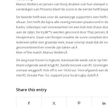
Manus Wolters en Jeroen van Rooij drukten ook hun stempel op 
verdedigen van Phoenix bleef de score in de eerste helft beper
De tweede helft was voor de aanwezige supporters een helft o
elkaar. Een helft die bijna alle veertig minuten plaatsvond in
backs, sidesteps van voorwaartsen en een kick met chase doo
aan de zijlijn. De tryâ€™s werden gescoord door Thijs Jansen, 
Heuijermans. Daan van Rooijen maakte de score compleet door 
Iedereen pikte een graantje mee, maar voorop staat dat de ov
geconcentreerd en voerde zijn taken uit.Â
Man of the match: Manus WoltersÂ
De weg naar boven is ingezet. Aanstaande week zal er op het 
Want volgende week krijgt RC Zwolle bezoek van RC Groningen
zomaar weggeeft. Kick off is om 14:30 uur. Voorafgaand aan de
met RC Greate Pier. So, support your local rugby club!Â Â
Share this entry