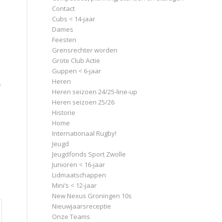
Contact
Cubs < 14-jaar
Dames
Feesten
Grensrechter worden
Grote Club Actie
Guppen < 6-jaar
Heren
f
Heren seizoen 24/25-line-up
Heren seizoen 25/26
Historie
Home
Internationaal Rugby!
Jeugd
Jeugdfonds Sport Zwolle
Junioren < 16-jaar
Lidmaatschappen
Mini’s < 12-jaar
New Nexus Groningen 10s
Nieuwjaarsreceptie
Onze Teams