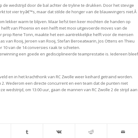
de wedstrijd door de bal achter de tryline te drukken. Door het stevige
kt tot vier tryâ€™s, maar dat stilde de honger van de blauwvingers niet.Â
m lekker warm te blijven. Maar liefst tien keer mochten de handen op
 de helft van Phoenix en een helft met mooi uitgevoerde moves van de
r prop Rene Tonn, maakte het een aantrekkelijke helft voor de mensen
Bas van Rooij, Jeroen van Rooij, Stefan Beroeatwarin, Jos Ottens en Thieu
10 van de 14 conversies raak te schieten.
erwinning een goede en gedisciplineerde teamprestatie is. Iedereen blee
veld en in het krachthonk van RC Zwolle weer keihard getraind worden.
 2. Wederom een directe concurrent en een team dat de punten niet
ze wedstrijd, om 13:00 uur, gaan de mannen van RC Zwolle 2 de strijd aan