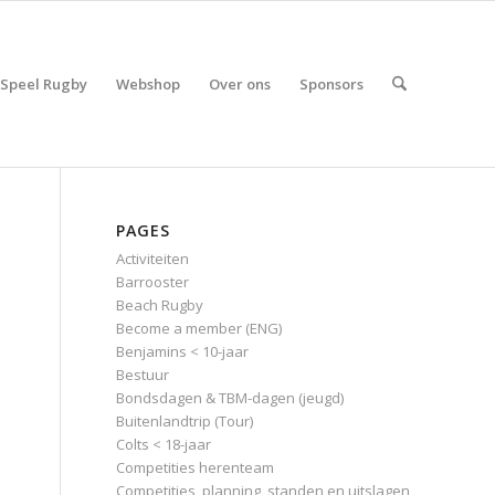
Speel Rugby
Webshop
Over ons
Sponsors
PAGES
Activiteiten
Barrooster
Beach Rugby
Become a member (ENG)
Benjamins < 10-jaar
Bestuur
Bondsdagen & TBM-dagen (jeugd)
Buitenlandtrip (Tour)
Colts < 18-jaar
e
Competities herenteam
Competities, planning, standen en uitslagen