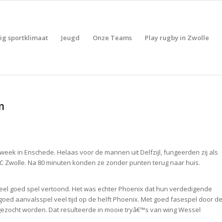
lig sportklimaat
Jeugd
Onze Teams
Play rugby in Zwolle
m
 week in Enschede. Helaas voor de mannen uit Delfzijl, fungeerden zij als
 Zwolle. Na 80 minuten konden ze zonder punten terug naar huis.
n heel goed spel vertoond. Het was echter Phoenix dat hun verdedigende
oed aanvalsspel veel tijd op de helft Phoenix. Met goed fasespel door d
gezocht worden. Dat resulteerde in mooie tryâ€™s van wing Wessel