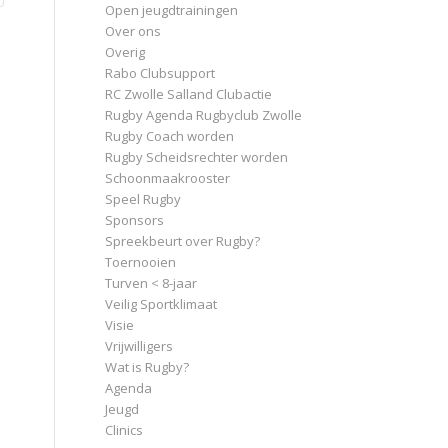
Open jeugdtrainingen
Over ons
Overig
Rabo Clubsupport
RC Zwolle Salland Clubactie
Rugby Agenda Rugbyclub Zwolle
Rugby Coach worden
Rugby Scheidsrechter worden
Schoonmaakrooster
Speel Rugby
Sponsors
Spreekbeurt over Rugby?
Toernooien
Turven < 8-jaar
Veilig Sportklimaat
Visie
Vrijwilligers
Wat is Rugby?
Agenda
Jeugd
Clinics