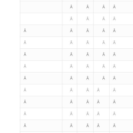
Â
Â
Â
Â
Â
Â
Â
Â
Â
Â
Â
Â
Â
Â
Â
Â
Â
Â
Â
Â
Â
Â
Â
Â
Â
Â
Â
Â
Â
Â
Â
Â
Â
Â
Â
Â
Â
Â
Â
Â
Â
Â
Â
Â
Â
Â
Â
Â
Â
Â
Â
Â
Â