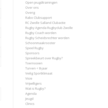
Open jeugdtrainingen
Over ons
Overig
Rabo Clubsupport
RC Zwolle Salland Clubactie
Rugby Agenda Rugbyclub Zwolle
Rugby Coach worden
Rugby Scheidsrechter worden
Schoonmaakrooster
Speel Rugby
Sponsors
Spreekbeurt over Rugby?
Toernooien
Turven < 8-jaar
Veilig Sportklimaat
Visie
Vrijwilligers
Wat is Rugby?
Agenda
Jeugd
Clinics