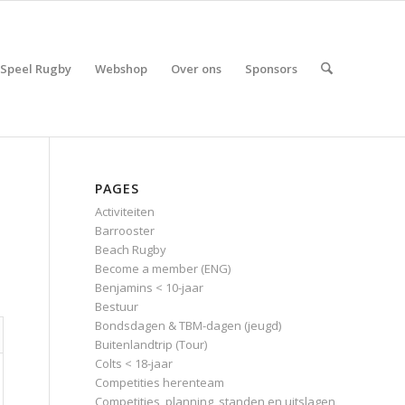
Speel Rugby
Webshop
Over ons
Sponsors
PAGES
Activiteiten
Barrooster
Beach Rugby
Become a member (ENG)
Benjamins < 10-jaar
Bestuur
Bondsdagen & TBM-dagen (jeugd)
Buitenlandtrip (Tour)
Colts < 18-jaar
Competities herenteam
Competities, planning, standen en uitslagen