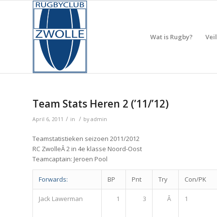
Wat is Rugby?
Vei
Team Stats Heren 2 (’11/’12)
/
/
April 6, 2011
in
by
admin
Teamstatistieken seizoen 2011/2012
RC ZwolleÂ 2 in 4e klasse Noord-Oost
Teamcaptain: Jeroen Pool
Forwards:
BP
Pnt
Try
Con/PK
Jack Lawerman
1
3
Â
1