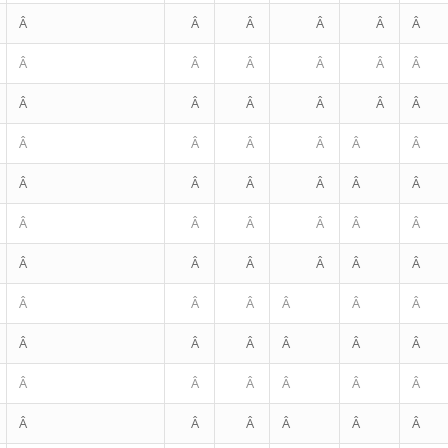
Â
Â
Â
Â
Â
Â
Â
Â
Â
Â
Â
Â
Â
Â
Â
Â
Â
Â
Â
Â
Â
Â
Â
Â
Â
Â
Â
Â
Â
Â
Â
Â
Â
Â
Â
Â
Â
Â
Â
Â
Â
Â
Â
Â
Â
Â
Â
Â
Â
Â
Â
Â
Â
Â
Â
Â
Â
Â
Â
Â
Â
Â
Â
Â
Â
Â