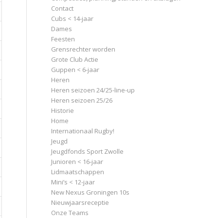
Contact
Cubs < 14-jaar
Dames
Feesten
Grensrechter worden
Grote Club Actie
Guppen < 6-jaar
Heren
Heren seizoen 24/25-line-up
Heren seizoen 25/26
Historie
Home
Internationaal Rugby!
Jeugd
Jeugdfonds Sport Zwolle
Junioren < 16-jaar
Lidmaatschappen
Mini’s < 12-jaar
New Nexus Groningen 10s
Nieuwjaarsreceptie
Onze Teams