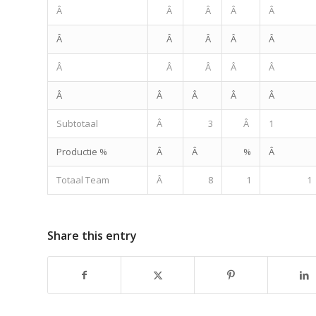
Â
Â
Â
Â
Â
Â
Â
Â
Â
Â
Â
Â
Â
Â
Â
Â
Â
Â
Â
Â
Subtotaal
Â
3
Â
1
Productie %
Â
Â
%
Â
Totaal Team
Â
8
1
1
Share this entry