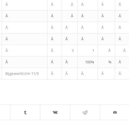
Â
Â
Â
Â
Â
Â
Â
Â
Â
Â
Â
Â
Â
Â
Â
Â
Â
Â
Â
Â
Â
Â
Â
Â
Â
Â
5
1
Â
Â
Â
Â
Â
100%
%
Â
Bijgewerkt t/m 11/9
Â
Â
Â
Â
Â