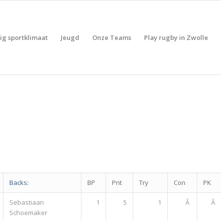
lig sportklimaat
Jeugd
Onze Teams
Play rugby in Zwolle
Backs:
BP
Pnt
Try
Con
PK
Sebastiaan
1
5
1
Â
Â
Schoemaker