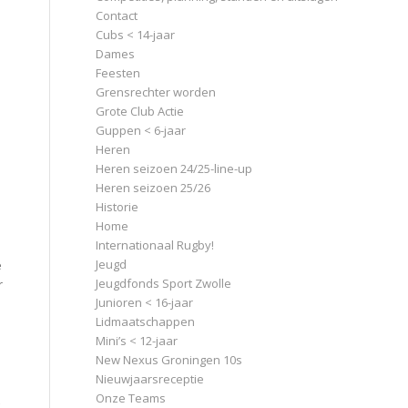
Contact
Cubs < 14-jaar
Dames
Feesten
Grensrechter worden
Grote Club Actie
Guppen < 6-jaar
Heren
Heren seizoen 24/25-line-up
Heren seizoen 25/26
Historie
Home
Internationaal Rugby!
Jeugd
e
Jeugdfonds Sport Zwolle
r
Junioren < 16-jaar
Lidmaatschappen
Mini’s < 12-jaar
New Nexus Groningen 10s
Nieuwjaarsreceptie
Onze Teams