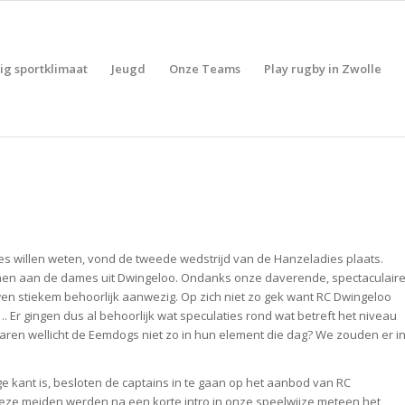
lig sportklimaat
Jeugd
Onze Teams
Play rugby in Zwolle
s willen weten, vond de tweede wedstrijd van de Hanzeladies plaats.
tonen aan de dames uit Dwingeloo. Ondanks onze daverende, spectaculair
n stiekem behoorlijk aanwezig. Op zich niet zo gek want RC Dwingeloo
Er gingen dus al behoorlijk wat speculaties rond wat betreft het niveau
aren wellicht de Eemdogs niet zo in hun element die dag? We zouden er i
e kant is, besloten de captains in te gaan op het aanbod van RC
eze meiden werden na een korte intro in onze speelwijze meteen het