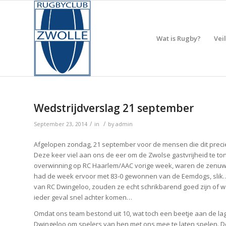
Wat is Rugby?
Vei
Wedstrijdverslag 21 september
/
/
September 23, 2014
in
by
admin
Afgelopen zondag, 21 september voor de mensen die dit precie
Deze keer viel aan ons de eer om de Zwolse gastvrijheid te 
overwinning op RC Haarlem/AAC vorige week, waren de zenuwe
had de week ervoor met 83-0 gewonnen van de Eemdogs, slik…. 
van RC Dwingeloo, zouden ze echt schrikbarend goed zijn of w
ieder geval snel achter komen…
Omdat ons team bestond uit 10, wat toch een beetje aan de lag
Dwingeloo om spelers van hen met ons mee te laten spelen. D