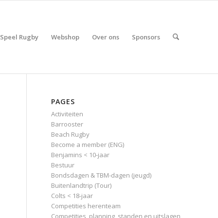
Speel Rugby
Webshop
Over ons
Sponsors
PAGES
Activiteiten
Barrooster
Beach Rugby
Become a member (ENG)
e
Benjamins < 10-jaar
Bestuur
Bondsdagen & TBM-dagen (jeugd)
n
Buitenlandtrip (Tour)
Colts < 18-jaar
Competities herenteam
Competities, planning, standen en uitslagen