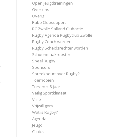
Open jeugdtrainingen
Over ons
Overig
Rabo Clubsupport
RC Zwolle Salland Clubactie
Rugby Agenda Rugbyclub Zwolle
Rugby Coach worden
Rugby Scheidsrechter worden
Schoonmaakrooster
Speel Rugby
Sponsors
Spreekbeurt over Rugby?
Toernooien
Turven < 8-jaar
Veilig Sportklimaat
Visie
Vrijwilligers
Wat is Rugby?
Agenda
Jeugd
Clinics