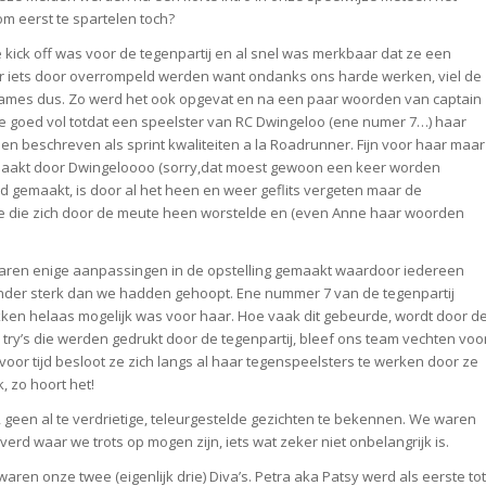
om eerst te spartelen toch?
De kick off was voor de tegenpartij en al snel was merkbaar dat ze een
ar iets door overrompeld werden want ondanks ons harde werken, viel de
ze dames dus. Zo werd het ook opgevat en na een paar woorden van captain
e goed vol totdat een speelster van RC Dwingeloo (ene numer 7…) haar
orden beschreven als sprint kwaliteiten a la Roadrunner. Fijn voor haar maar
emaakt door Dwingeloooo (sorry,dat moest gewoon een keer worden
rd gemaakt, is door al het heen en weer geflits vergeten maar de
e die zich door de meute heen worstelde en (even Anne haar woorden
waren enige aanpassingen in de opstelling gemaakt waardoor iedereen
der sterk dan we hadden gehoopt. Ene nummer 7 van de tegenpartij
ukken helaas mogelijk was voor haar. Hoe vaak dit gebeurde, wordt door d
 try’s die werden gedrukt door de tegenpartij, bleef ons team vechten voo
voor tijd besloot ze zich langs al haar tegenspeelsters te werken door ze
, zo hoort het!
, geen al te verdrietige, teleurgestelde gezichten te bekennen. We waren
erd waar we trots op mogen zijn, iets wat zeker niet onbelangrijk is.
waren onze twee (eigenlijk drie) Diva’s. Petra aka Patsy werd als eerste tot