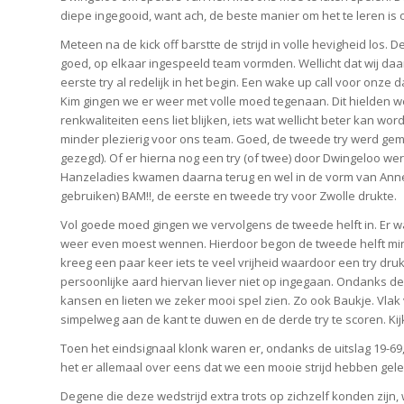
diepe ingegooid, want ach, de beste manier om het te leren is 
Meteen na de kick off barstte de strijd in volle hevigheid los. 
goed, op elkaar ingespeeld team vormden. Wellicht dat wij da
eerste try al redelijk in het begin. Een wake up call voor on
Kim gingen we er weer met volle moed tegenaan. Dit hielden w
renkwaliteiten eens liet blijken, iets wat wellicht beter kan w
minder plezierig voor ons team. Goed, de tweede try werd g
gezegd). Of er hierna nog een try (of twee) door Dwingeloo we
Hanzeladies kwamen daarna terug en wel in de vorm van Ann
gebruiken) BAM!!, de eerste en tweede try voor Zwolle drukte.
Vol goede moed gingen we vervolgens de tweede helft in. Er 
weer even moest wennen. Hierdoor begon de tweede helft min
kreeg een paar keer iets te veel vrijheid waardoor een try dr
persoonlijke aard hiervan liever niet op ingegaan. Ondanks de
kansen en lieten we zeker mooi spel zien. Zo ook Baukje. Vlak 
simpelweg aan de kant te duwen en de derde try te scoren. Kijk
Toen het eindsignaal klonk waren er, ondanks de uitslag 19-69
het er allemaal over eens dat we een mooie strijd hebben gelev
Degene die deze wedstrijd extra trots op zichzelf konden zijn, 