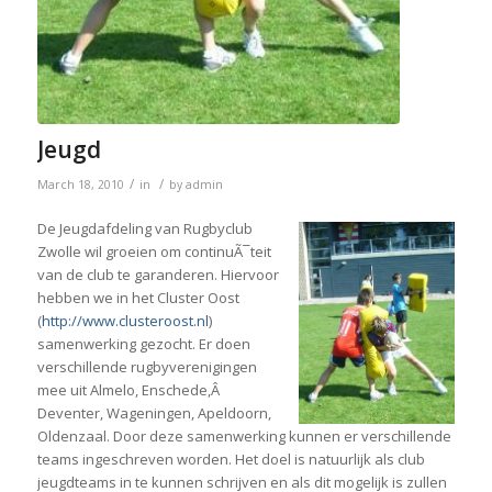
Jeugd
/
/
March 18, 2010
in
by
admin
De Jeugdafdeling van Rugbyclub
Zwolle wil groeien om continuÃ¯teit
van de club te garanderen. Hiervoor
hebben we in het Cluster Oost
(
http://www.clusteroost.nl
)
samenwerking gezocht. Er doen
verschillende rugbyverenigingen
mee uit Almelo, Enschede,Â
Deventer, Wageningen, Apeldoorn,
Oldenzaal. Door deze samenwerking kunnen er verschillende
teams ingeschreven worden. Het doel is natuurlijk als club
jeugdteams in te kunnen schrijven en als dit mogelijk is zullen