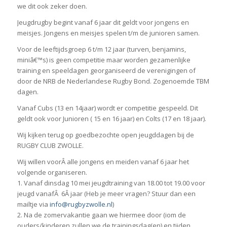
we dit ook zeker doen.
Jeugdrugby begint vanaf 6 jaar dit geldt voor jongens en
meisjes. Jongens en meisjes spelen t/m de junioren samen.
Voor de leeftijdsgroep 6 t/m 12 jaar (turven, benjamins,
miniâ€™s) is geen competitie maar worden gezamenlijke
training en speeldagen georganiseerd de verenigingen of
door de NRB de Nederlandese Rugby Bond. Zogenoemde TBM
dagen.
Vanaf Cubs (13 en 14jaar) wordt er competitie gespeeld. Dit
geldt ook voor Junioren ( 15 en 16 jaar) en Colts (17 en 18 jaar).
Wij kijken terug op goedbezochte open jeugddagen bij de
RUGBY CLUB ZWOLLE.
Wij willen voorÂ alle jongens en meiden vanaf 6 jaar het
volgende organiseren.
1. Vanaf dinsdag 10 mei jeugdtraining van 18.00 tot 19.00 voor
jeugd vanafÂ 6Â jaar (Heb je meer vragen? Stuur dan een
mailtje via
info@rugbyzwolle.nl
)
2. Na de zomervakantie gaan we hiermee door (iom de
ouders/kinderen zullen we de trainingsdag(en) en tijden